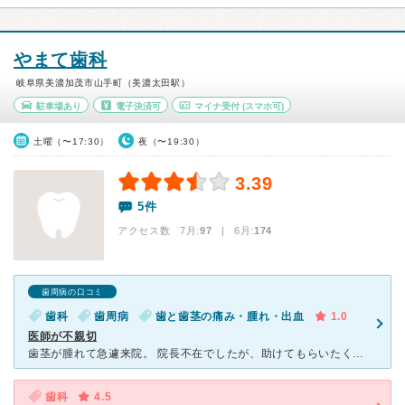
やまて歯科
岐阜県美濃加茂市山手町（美濃太田駅）
駐車場あり
電子決済可
マイナ受付
(スマホ可)
土曜（〜17:30）
夜（〜19:30）
3.39
5件
アクセス数 7月:
97
| 6月:
174
歯周病の口コミ
歯科
歯周病
歯と歯茎の痛み・腫れ・出血
1.0
医師が不親切
歯茎が腫れて急遽来院。 院長不在でしたが、助けてもらいたくて来院しました。 薬を入れてもらいましたが、「かなりウミが出ている」と言われ、不安しかありませんでした。 学会では抜く事例とか？ 学
歯科
4.5