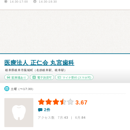
14:30-17:00
14:30-18:30
医療法人 正仁会 丸宮歯科
岐阜県岐阜市蕪城町（名鉄岐阜駅、岐阜駅）
駐車場あり
電子決済可
マイナ受付
(スマホ可)
土曜（〜17:30）
3.67
2件
アクセス数 7月:
43
| 6月:
84