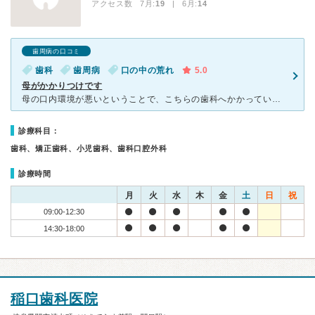
アクセス数 7月:
19
| 6月:
14
歯周病の口コミ
歯科
歯周病
口の中の荒れ
5.0
母がかかりつけです
母の口内環境が悪いということで、こちらの歯科へかかっています。 最初の受診は歯が抜けてしまったことがきっかけでかかりましたが、歯周病が原因とのことでした。 グラグラしている歯は抜歯して入れ歯やブリ
診療科目：
歯科、矯正歯科、小児歯科、歯科口腔外科
診療時間
月
火
水
木
金
土
日
祝
09:00-12:30
14:30-18:00
稲口歯科医院