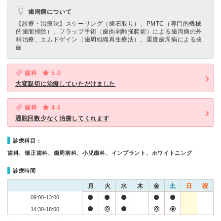
歯周病について
【診療・治療法】
スケーリング（歯石取り）、PMTC（専門的機械
的歯面掃除）、フラップ手術（歯肉剥離掻爬術）による歯周病の外
科治療、エムドゲイン（歯周組織再生療法）、重度歯周病による抜
歯
歯科
5.0
大変親切に治療していただけました
歯科
4.5
通院回数少なく治療してくれます
診療科目：
歯科、矯正歯科、歯周病科、小児歯科、インプラント、ホワイトニング
診療時間
月
火
水
木
金
土
日
祝
09:00-13:00
14:30-18:00