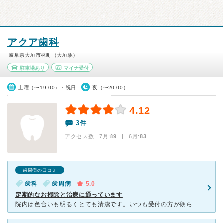
アクア歯科
岐阜県大垣市林町（大垣駅）
駐車場あり
マイナ受付
土曜（〜19:00）・祝日
夜（〜20:00）
4.12
3件
アクセス数 7月:
89
| 6月:
83
歯周病の口コミ
歯科
歯周病
5.0
定期的なお掃除と治療に通っています
院内は色合いも明るくとても清潔です。いつも受付の方が朗らかに出迎えて下さいますので明るさが一段と映えます。予約時間は30分刻みです。お掃除のみであればほぼぴったり30分。治療時も集中して施術していただ