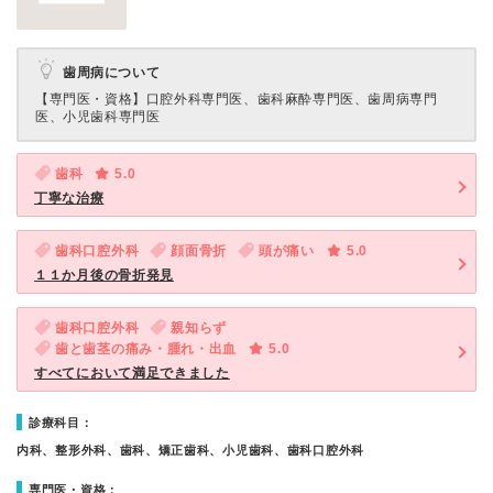
歯周病について
【専門医・資格】
口腔外科専門医、歯科麻酔専門医、歯周病専門
医、小児歯科専門医
歯科
5.0
丁寧な治療
歯科口腔外科
顔面骨折
頭が痛い
5.0
１１か月後の骨折発見
歯科口腔外科
親知らず
歯と歯茎の痛み・腫れ・出血
5.0
すべてにおいて満足できました
診療科目：
内科、整形外科、歯科、矯正歯科、小児歯科、歯科口腔外科
専門医・資格：