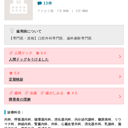
13件
アクセス数 7月:
956
| 6月:
886
歯周病について
【専門医・資格】
口腔外科専門医、歯科麻酔専門医
人間ドック
5.0
人間ドッグをうけました
5.0
定期検診
歯科
虫歯
歯がしみる
4.5
障害者の理解
診療科目：
内科、呼吸器内科、循環器内科、消化器内科、内分泌代謝科、糖尿病科、リウ
マチ科、神経内科、腎臓内科、外科、心臓血管外科、消化器外科、乳腺科、脳