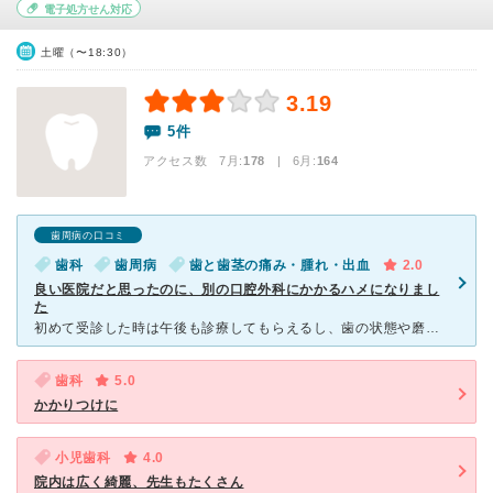
電子処方せん対応
土曜（〜18:30）
3.19
5件
アクセス数 7月:
178
| 6月:
164
歯周病の口コミ
歯科
歯周病
歯と歯茎の痛み・腫れ・出血
2.0
良い医院だと思ったのに、別の口腔外科にかかるハメになりまし
た
初めて受診した時は午後も診療してもらえるし、歯の状態や磨き残しなどもわかりやすい紙のデータでもらえるし、良さそうだなと思ってました。診療室もたくさんあって、先生も大勢おられるようでした。診察も丁寧に思
歯科
5.0
かかりつけに
小児歯科
4.0
院内は広く綺麗、先生もたくさん