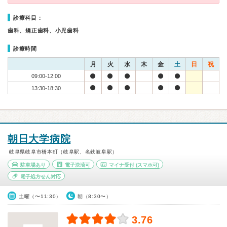
診療科目：
歯科、矯正歯科、小児歯科
診療時間
月
火
水
木
金
土
日
祝
09:00-12:00
13:30-18:30
朝日大学病院
岐阜県岐阜市橋本町（岐阜駅、名鉄岐阜駅）
駐車場あり
電子決済可
マイナ受付
(スマホ可)
電子処方せん対応
土曜（〜11:30）
朝（8:30〜）
3.76