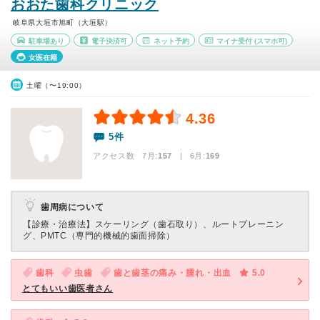
おおた歯科クリニック
岐阜県大垣市旭町（大垣駅）
駐車場あり
電子決済可
ネット予約
マイナ受付
(スマホ可)
女医在籍
土曜（〜19:00）
4.36
5件
アクセス数 7月:
157
| 6月:
169
歯周病について
【診療・治療法】
スケーリング（歯石取り）、ルートプレーニン
グ、PMTC（専門的機械的歯面掃除）
歯科
虫歯
歯と歯茎の痛み・腫れ・出血
5.0
とてもいい歯医者さん