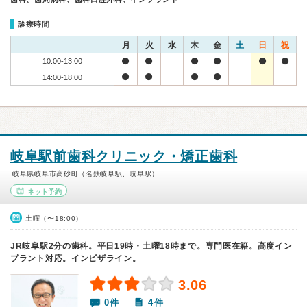
診療時間
月
火
水
木
金
土
日
祝
10:00-13:00
14:00-18:00
岐阜駅前歯科クリニック・矯正歯科
岐阜県岐阜市高砂町（名鉄岐阜駅、岐阜駅）
ネット予約
土曜（〜18:00）
JR岐阜駅2分の歯科。平日19時・土曜18時まで。専門医在籍。高度イン
プラント対応。インビザライン。
3.06
0件
4件