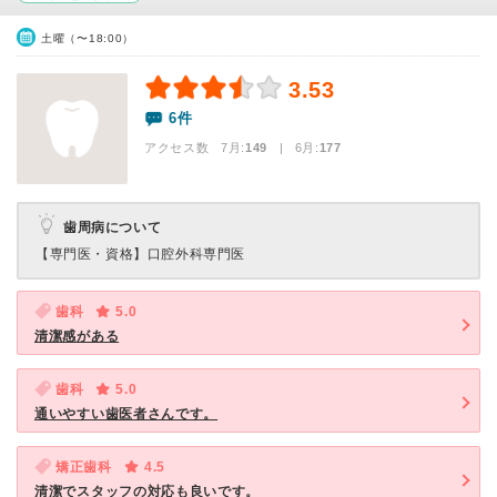
土曜（〜18:00）
3.53
6件
アクセス数 7月:
149
| 6月:
177
歯周病について
【専門医・資格】
口腔外科専門医
歯科
5.0
清潔感がある
歯科
5.0
通いやすい歯医者さんです。
矯正歯科
4.5
清潔でスタッフの対応も良いです。