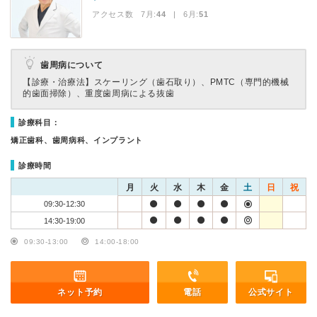
アクセス数 7月:
44
| 6月:
51
歯周病について
【診療・治療法】
スケーリング（歯石取り）、PMTC（専門的機械
的歯面掃除）、重度歯周病による抜歯
診療科目：
矯正歯科、歯周病科、インプラント
診療時間
月
火
水
木
金
土
日
祝
09:30-12:30
14:30-19:00
09:30-13:00
14:00-18:00
ネット予約
電話
公式サイト