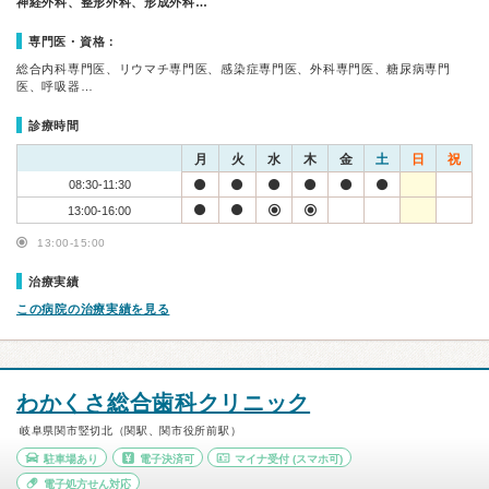
神経外科、整形外科、形成外科…
専門医・資格：
総合内科専門医、リウマチ専門医、感染症専門医、外科専門医、糖尿病専門
医、呼吸器…
診療時間
月
火
水
木
金
土
日
祝
08:30-11:30
13:00-16:00
13:00-15:00
治療実績
この病院の治療実績を見る
わかくさ総合歯科クリニック
岐阜県関市竪切北（関駅、関市役所前駅）
駐車場あり
電子決済可
マイナ受付
(スマホ可)
電子処方せん対応