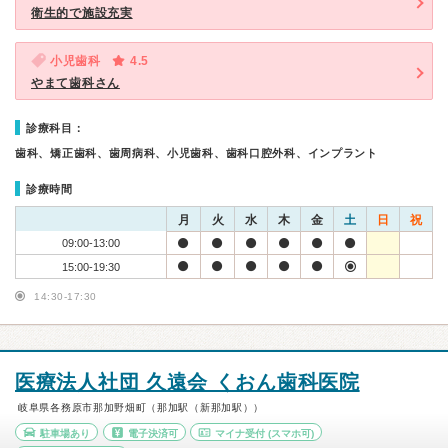
衛生的で施設充実
小児歯科
4.5
やまて歯科さん
診療科目：
歯科、矯正歯科、歯周病科、小児歯科、歯科口腔外科、インプラント
診療時間
月
火
水
木
金
土
日
祝
09:00-13:00
15:00-19:30
14:30-17:30
医療法人社団 久遠会 くおん歯科医院
岐阜県各務原市那加野畑町（那加駅（新那加駅））
駐車場あり
電子決済可
マイナ受付
(スマホ可)