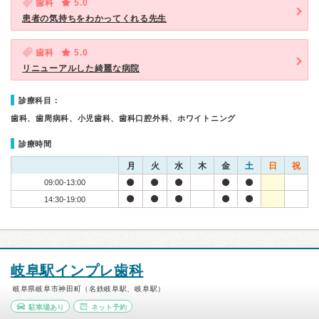
歯科
5.0
患者の気持ちをわかってくれる先生
歯科
5.0
リニューアルした綺麗な病院
診療科目：
歯科、歯周病科、小児歯科、歯科口腔外科、ホワイトニング
診療時間
月
火
水
木
金
土
日
祝
09:00-13:00
14:30-19:00
岐阜駅インプレ歯科
岐阜県岐阜市神田町（名鉄岐阜駅、岐阜駅）
駐車場あり
ネット予約