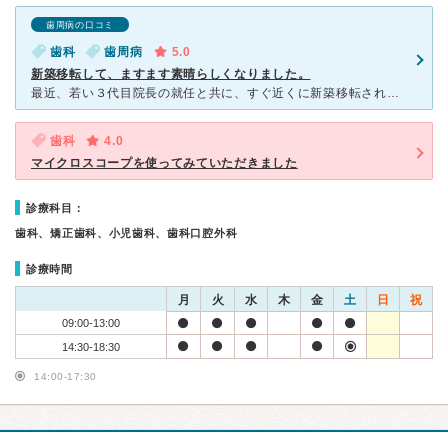
歯周病の口コミ
歯科
歯周病
5.0
新築移転して、ますます素晴らしくなりました。
最近、若い３代目院長の就任と共に、すぐ近くに新築移転されました。外観内装ともに素晴らしく、システムや設備も現代にあわせて新しく換えられ、素敵な歯医者さんです。先代や先々代の先生も、素晴らしいお人柄でし
歯科
4.0
マイクロスコープを使ってみていただきました
診療科目：
歯科、矯正歯科、小児歯科、歯科口腔外科
診療時間
月
火
水
木
金
土
日
祝
09:00-13:00
14:30-18:30
14:00-17:30