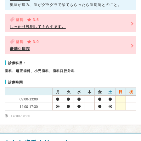
奥歯が痛み、歯がグラグラで診てもらったら歯周病とのこと。 すぐに抜かれるかと思いきや、使えるところまで使うということでブリッジで支えてぐらつきを防止。 ぐらつきがなくなったら不思議と痛みも引いてき
歯科
3.5
しっかり説明してもらえます。
歯科
3.0
豪華な病院
診療科目：
歯科、矯正歯科、小児歯科、歯科口腔外科
診療時間
月
火
水
木
金
土
日
祝
09:00-13:00
14:00-17:30
14:00-18:30