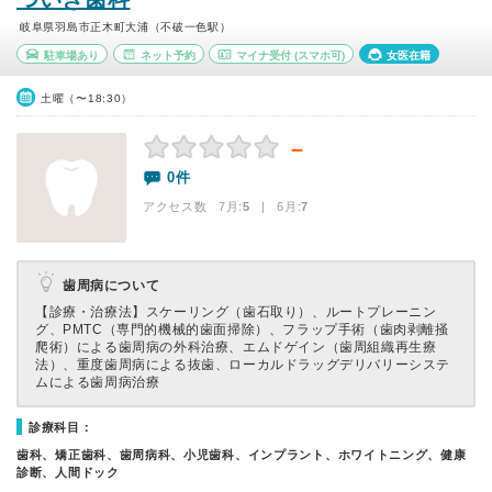
岐阜県羽島市正木町大浦（不破一色駅）
駐車場あり
ネット予約
マイナ受付
(スマホ可)
女医在籍
土曜（〜18:30）
－
0件
アクセス数 7月:
5
| 6月:
7
歯周病について
【診療・治療法】
スケーリング（歯石取り）、ルートプレーニン
グ、PMTC（専門的機械的歯面掃除）、フラップ手術（歯肉剥離掻
爬術）による歯周病の外科治療、エムドゲイン（歯周組織再生療
法）、重度歯周病による抜歯、ローカルドラッグデリバリーシステ
ムによる歯周病治療
診療科目：
歯科、矯正歯科、歯周病科、小児歯科、インプラント、ホワイトニング、健康
診断、人間ドック