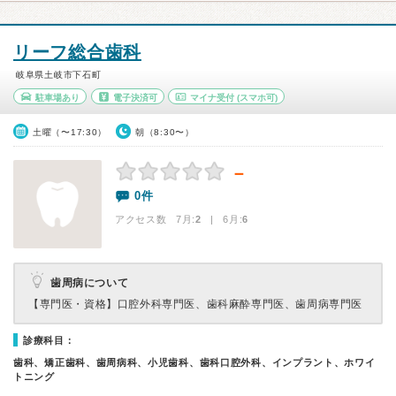
リーフ総合歯科
岐阜県土岐市下石町
駐車場あり
電子決済可
マイナ受付
(スマホ可)
土曜（〜17:30）
朝（8:30〜）
－
0件
アクセス数 7月:
2
| 6月:
6
歯周病について
【専門医・資格】
口腔外科専門医、歯科麻酔専門医、歯周病専門医
診療科目：
歯科、矯正歯科、歯周病科、小児歯科、歯科口腔外科、インプラント、ホワイ
トニング