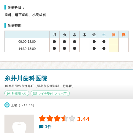
診療科目：
歯科、矯正歯科、小児歯科
診療時間
月
火
水
木
金
土
日
祝
09:00-13:00
14:30-18:00
糸井川歯科医院
岐阜県羽島市竹鼻町（羽島市役所前駅、竹鼻駅）
駐車場あり
マイナ受付
(スマホ可)
土曜（〜18:00）
3.44
1件