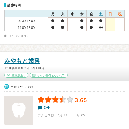
診療時間
月
火
水
木
金
土
日
祝
09:30-13:00
14:00-18:00
14:30-18:30
みやもと歯科
岐阜県美濃加茂市下米田町今
駐車場あり
マイナ受付
(スマホ可)
土曜（〜17:00）
3.65
2件
アクセス数 7月:
21
| 6月:
25