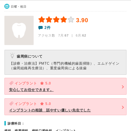
日曜・祝日
3.90
2件
アクセス数 7月:
67
| 6月:
62
歯周病について
【診療・治療法】
PMTC（専門的機械的歯面掃除）、エムドゲイン
（歯周組織再生療法）、重度歯周病による抜歯
インプラント
5.0
安心してお任せできます。
インプラント
5.0
インプラントの相談 話やすい優しい先生でした
診療科目：
歯科、歯周病科、歯科口腔外科、インプラント