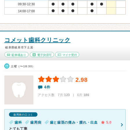
09:30-12:30
14:00-17:00
コメット歯科クリニック
岐阜県岐阜市下土居
駐車場あり
電子決済可
マイナ受付
土曜（〜18:30）
2.98
4件
アクセス数 7月:
123
| 6月:
186
歯周病の口コミ
歯科
歯周病
歯と歯茎の痛み・腫れ・出血
5.0
とても丁寧