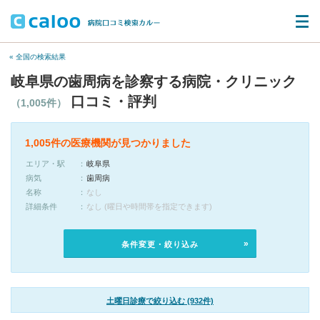
« 全国の検索結果
岐阜県の歯周病を診察する病院・クリニック
口コミ・評判
（1,005件）
1,005件の医療機関が見つかりました
エリア・駅
岐阜県
病気
歯周病
名称
なし
詳細条件
なし (曜日や時間帯を指定できます)
条件変更・絞り込み
土曜日診療で絞り込む (932件)