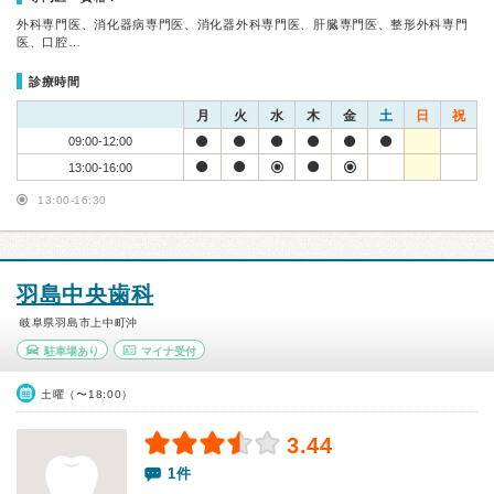
外科専門医、消化器病専門医、消化器外科専門医、肝臓専門医、整形外科専門
医、口腔…
診療時間
月
火
水
木
金
土
日
祝
09:00-12:00
13:00-16:00
13:00-16:30
羽島中央歯科
岐阜県羽島市上中町沖
駐車場あり
マイナ受付
土曜（〜18:00）
3.44
1件