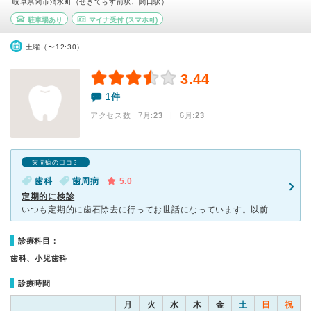
岐阜県関市清水町（せきてらす前駅、関口駅）
駐車場あり
マイナ受付
(スマホ可)
土曜（〜12:30）
3.44
1件
アクセス数 7月:
23
| 6月:
23
歯周病の口コミ
歯科
歯周病
5.0
定期的に検診
いつも定期的に歯石除去に行ってお世話になっています。以前にとても、歯茎が腫れてどうしようもない時に、こころよく診ていただいたのでそれからは定期的にお世話になっています。歯石除去の時に、細かく歯磨き指導
診療科目：
歯科、小児歯科
診療時間
月
火
水
木
金
土
日
祝