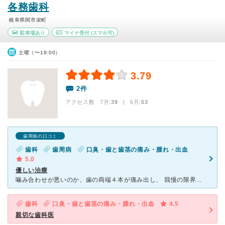
各務歯科
岐阜県関市栄町
駐車場あり
マイナ受付
(スマホ可)
土曜（〜18:00）
3.79
2件
アクセス数 7月:
39
| 6月:
53
歯周病の口コミ
歯科
歯周病
口臭・歯と歯茎の痛み・腫れ・出血
5.0
優しい治療
噛み合わせが悪いのか、歯の両端４本が痛み出し、 我慢の限界だったので、徒歩圏内だったので通院を始めました。 先生も歯科助手さんも私に理解しやすい処置方法を言ってくれるので 安心して治療ができます
歯科
口臭・歯と歯茎の痛み・腫れ・出血
4.5
親切な歯科医