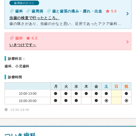
歯周病の口コミ
歯科
歯周病
歯と歯茎の痛み・腫れ・出血
5.0
虫歯の検査で行ったところ。
歯の痛さがあり、虫歯のかなと思い、近所であったアクア歯科にお邪魔させて頂きました。初診ではありましたが、問診票は書かされる事はなく、保険証だけ渡して、受付を済ませました。そして、虫歯の検査をしてもらう
歯科
4.5
いきつけです～
診療科目：
歯科、小児歯科
診療時間
月
火
水
木
金
土
日
祝
10:00-13:00
15:00-20:00
15:00-19:00
ついき歯科