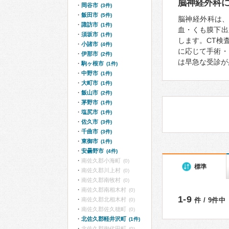
脳神経外科
岡谷市
(3件)
飯田市
(5件)
脳神経外科は
諏訪市
(1件)
血・くも膜下出
須坂市
(1件)
します。CT検
小諸市
(4件)
に応じて手術・
伊那市
(2件)
は早急な受診が
駒ヶ根市
(1件)
中野市
(1件)
大町市
(1件)
飯山市
(2件)
茅野市
(1件)
塩尻市
(1件)
佐久市
(3件)
千曲市
(3件)
東御市
(1件)
安曇野市
(4件)
南佐久郡小海町
(0)
標準
南佐久郡川上村
(0)
南佐久郡南牧村
(0)
南佐久郡南相木村
(0)
1-9
南佐久郡北相木村
件 / 9件中
(0)
南佐久郡佐久穂町
(0)
北佐久郡軽井沢町
(1件)
北佐久郡御代田町
(0)