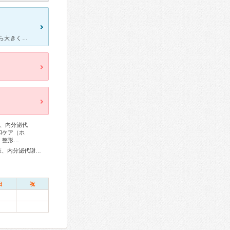
何度も受けているので音が大きいことは承知しています。 今日はやたら大きく感じまだかまだかと終わるのを待ってた。ようやく外に出たなと思ったら機械の調子が‥と言いながら頭の下にあったのを取り替えた？それ
、内分泌代
和ケア（ホ
、整形…
総合内科専門医、リウマチ専門医、外科専門医、糖尿病専門医、内分泌代謝科専門医、呼吸器専門医、呼吸器外科専門医、気管支鏡専門医、循環器専門医、心臓血管外科専門医、不整脈専門医、消化器病専門医、消化器外科専門医、肝臓専門医、消化器内視鏡専門医、泌尿器科専門医、腎臓専門医、透析専門医、脳血管内治療専門医、神経内科専門医、脳神経外科専門医、頭痛専門医、整形外科専門医、手外科専門医、リハビリテーション科専門医、形成外科専門医、熱傷専門医、眼科専門医、気管食道科専門医、耳鼻咽喉科専門医、産婦人科専門医、婦人科腫瘍専門医、乳腺専門医、女性ヘルスケア専門医、小児科専門医、小児外科専門医、老年病専門医、認知症専門医、精神科専門医、麻酔科専門医、緩和医療専門医、細胞診専門医、超音波専門医、病理専門医、口腔外科専門医、核医学専門医、放射線科専門医、臨床遺伝専門医、救急科専門医、漢方専門医、がん薬物療法専門医、がん治療認定医
日
祝