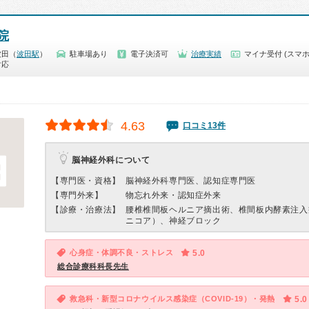
院
波田（
波田駅
）
駐車場あり
電子決済可
治療実績
マイナ受付 (スマホ
対応
4.63
口コミ13件
脳神経外科について
【専門医・資格】
脳神経外科専門医、認知症専門医
【専門外来】
物忘れ外来・認知症外来
【診療・治療法】
腰椎椎間板ヘルニア摘出術、椎間板内酵素注入
ニコア）、神経ブロック
心身症・体調不良・ストレス
5.0
総合診療科科長先生
救急科・新型コロナウイルス感染症（COVID-19）・発熱
5.0