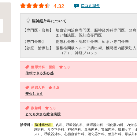
4.32
口コミ18件
脳神経外科について
【専門医・資格】
脳血管内治療専門医、脳神経外科専門医、頭痛
まい相談医、認知症専門医
【専門外来】
物忘れ外来・認知症外来、めまい専門外来
【診療・治療法】
腰椎椎間板ヘルニア摘出術、椎間板内酵素注入
ニコア）、神経ブロック
整形外科・腰痛
5.0
信頼できる安心感
産婦人科
5.0
安心します
救急科
5.0
とても大きな総合病院
診療科：
脳神経外科
、内科、呼吸器内科、循環器内科、消化器内科、内分泌
尿病科、リウマチ科、神経内科、血液内科、腎臓内科、緩和ケア（
ス）、呼吸器外科、心臓血管外科、消化器外科、整形外科、形成外