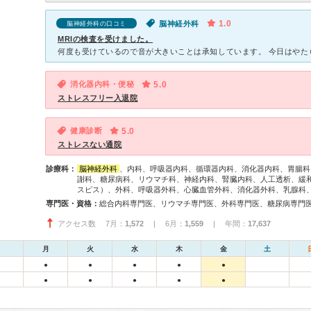
1.0
脳神経外科
脳神経外科の口コミ
MRIの検査を受けました。
消化器内科・便秘
5.0
ストレスフリー入退院
健康診断
5.0
ストレスない通院
診療科：
脳神経外科
、内科、呼吸器内科、循環器内科、消化器内科、胃腸科
謝科、糖尿病科、リウマチ科、神経内科、腎臓内科、人工透析、緩
スピス）、外科、呼吸器外科、心臓血管外科、消化器外科、乳腺科
専門医・資格：
アクセス数 7月：
1,572
| 6月：
1,559
| 年間：
17,637
月
火
水
木
金
土
●
●
●
●
●
●
●
●
●
●