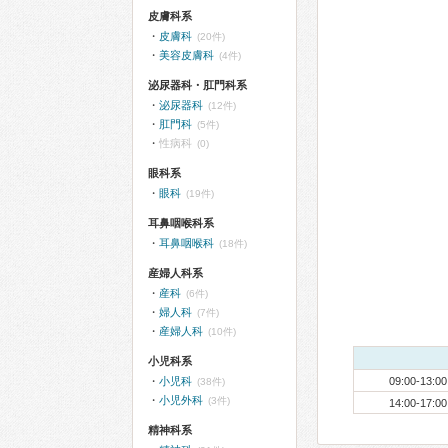
皮膚科系
皮膚科
(20件)
美容皮膚科
(4件)
泌尿器科・肛門科系
泌尿器科
(12件)
肛門科
(5件)
性病科
(0)
眼科系
眼科
(19件)
耳鼻咽喉科系
耳鼻咽喉科
(18件)
産婦人科系
産科
(6件)
婦人科
(7件)
産婦人科
(10件)
小児科系
小児科
09:00-13:00
(38件)
小児外科
(3件)
14:00-17:00
精神科系