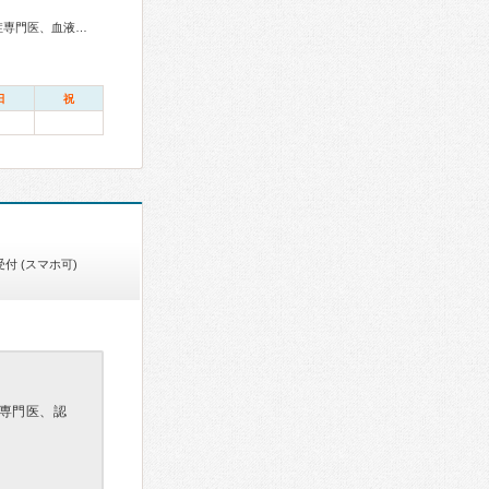
総合内科専門医、アレルギー専門医、リウマチ専門医、感染症専門医、血液専門医、外科専門医、糖尿病専門医、内分泌代謝科専門医、甲状腺専門医、呼吸器専門医、呼吸器外科専門医、気管支鏡専門医、循環器専門医、心臓血管外科専門医、不整脈専門医、消化器病専門医、消化器外科専門医、肝臓専門医、消化器内視鏡専門医、泌尿器科専門医、腎臓専門医、透析専門医、脳血管内治療専門医、神経内科専門医、脳神経外科専門医、頭痛専門医、てんかん専門医、整形外科専門医、手外科専門医、リハビリテーション科専門医、脊椎脊髄外科専門医、形成外科専門医、熱傷専門医、皮膚科専門医、眼科専門医、耳鼻咽喉科専門医、めまい相談医、産婦人科専門医、婦人科腫瘍専門医、生殖医療専門医、乳腺専門医、産科婦人科腹腔鏡技術認定医、女性ヘルスケア専門医、周産期(新生児)専門医、小児科専門医、小児外科専門医、小児神経専門医、小児血液・がん専門医、老年病専門医、認知症専門医、老年精神専門医、一般病院連携精神医学専門医、精神科専門医、麻酔科専門医、ペインクリニック専門医、緩和医療専門医、細胞診専門医、超音波専門医、病理専門医、口腔外科専門医、歯科麻酔専門医、口腔インプラント専門医、レーザー専門医、核医学専門医、放射線科専門医、臨床遺伝専門医、救急科専門医、漢方専門医、がん薬物療法専門医、がん治療認定医、日本睡眠学会専門医
日
祝
付 (スマホ可)
専門医、認