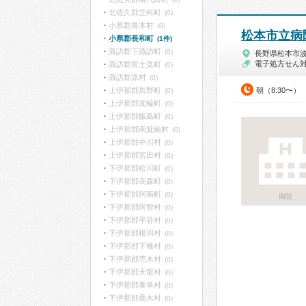
北佐久郡立科町
(0)
小県郡青木村
(0)
松本市立病
小県郡長和町
(1件)
諏訪郡下諏訪町
(0)
長野県松本市
電子処方せん
諏訪郡富士見町
(0)
諏訪郡原村
(0)
上伊那郡辰野町
朝（8:30〜）
(0)
上伊那郡箕輪町
(0)
上伊那郡飯島町
(0)
上伊那郡南箕輪村
(0)
上伊那郡中川村
(0)
上伊那郡宮田村
(0)
下伊那郡松川町
(0)
下伊那郡高森町
(0)
下伊那郡阿南町
(0)
病院
下伊那郡阿智村
(0)
下伊那郡平谷村
(0)
下伊那郡根羽村
(0)
下伊那郡下條村
(0)
下伊那郡売木村
(0)
下伊那郡天龍村
(0)
下伊那郡泰阜村
(0)
下伊那郡喬木村
(0)