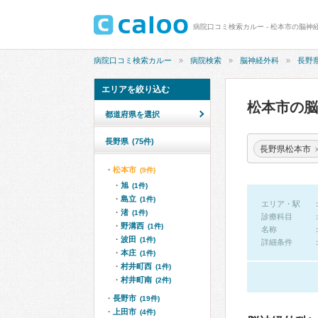
病院口コミ検索カルー - 松本市の脳神
病院口コミ検索カルー
病院検索
脳神経外科
長野
エリアを絞り込む
松本市の
都道府県を選択
長野県
(75件)
長野県松本市
松本市
(9件)
旭
(1件)
島立
(1件)
エリア・駅
渚
(1件)
診療科目
野溝西
(1件)
名称
波田
(1件)
詳細条件
本庄
(1件)
村井町西
(1件)
村井町南
(2件)
長野市
(19件)
上田市
(4件)