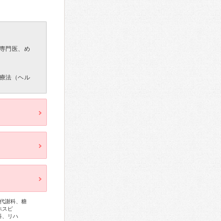
専門医、め
療法（ヘル
代謝科、糖
ホスピ
科、リハ