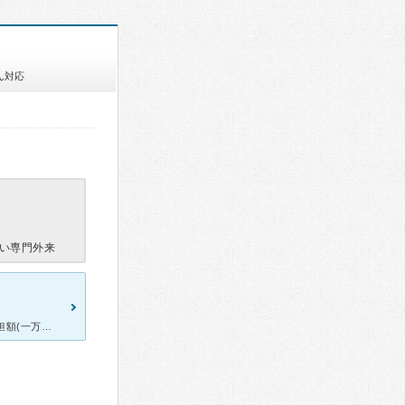
ん対応
い専門外来
偏頭痛でお世話になっています。 初回診察は頭部MRIを撮るため、負担額(一万程度)、気持ち共に覚悟をしておきましょう。 まだ新しい施設とはいえ、とても清潔感があり、落ち着いた雰囲気です。 ま