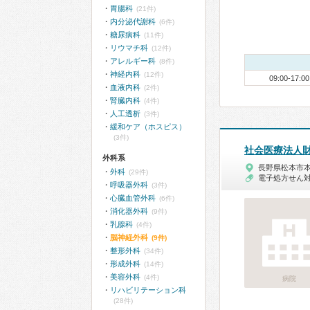
胃腸科
(21件)
内分泌代謝科
(6件)
糖尿病科
(11件)
リウマチ科
(12件)
アレルギー科
(8件)
神経内科
(12件)
09:00-17:00
血液内科
(2件)
腎臓内科
(4件)
人工透析
(3件)
緩和ケア（ホスピス）
(3件)
社会医療法人
外科系
長野県松本市
外科
(29件)
電子処方せん
呼吸器外科
(3件)
心臓血管外科
(6件)
消化器外科
(9件)
乳腺科
(4件)
脳神経外科
(9件)
整形外科
(34件)
形成外科
(14件)
美容外科
(4件)
病院
リハビリテーション科
(28件)