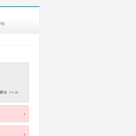
可)
療法（ヘル