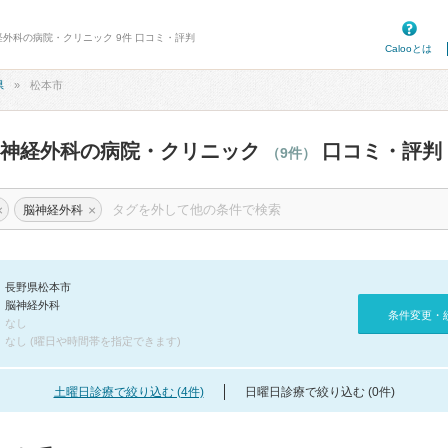
経外科の病院・クリニック 9件 口コミ・評判
Calooとは
県
松本市
脳神経外科の病院・クリニック
口コミ・評判
（9件）
×
×
脳神経外科
長野県松本市
脳神経外科
条件変更・
なし
なし (曜日や時間帯を指定できます)
土曜日診療で絞り込む (4件)
日曜日診療で絞り込む (0件)