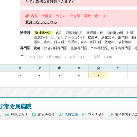
とても親切な看護師さん達です
内科・大腸炎・めまい・吐き気・嘔吐
5.0
親身になってくれる
診療科：
脳神経外科
、内科、呼吸器内科、循環器内科、消化器内科、外科、
形成外科、リハビリテーション科、皮膚科、泌尿器科、肛門科、眼
喉科、産科、婦人科、小児科、歯科口腔外科、救急科、放射線科
専門医・資格：
アクセス数 7月：
997
| 6月：
847
| 年間：
8,435
月
火
水
木
金
土
●
●
●
●
●
学部附属病院
旭
駐車場あり
電子決済可
治療実績
マイナ受付
電子処方せん