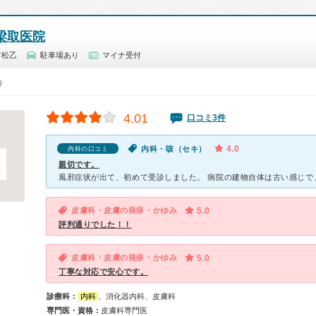
梁取医院
村松乙
駐車場あり
マイナ受付
0）
4.01
口コミ3件
4.0
内科・咳（セキ）
内科の口コミ
親切です。
皮膚科・皮膚の発疹・かゆみ
5.0
評判通りでした！！
皮膚科・皮膚の発疹・かゆみ
5.0
丁寧な対応で安心です。
診療科：
内科
、消化器内科、皮膚科
専門医・資格：
皮膚科専門医