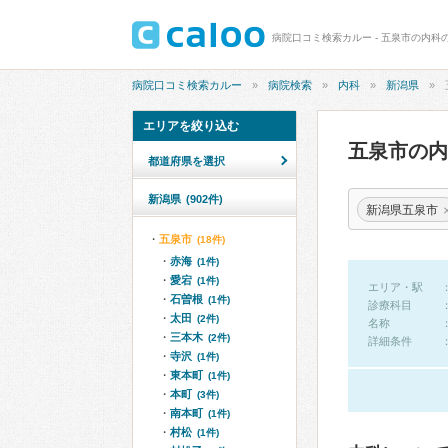
病院口コミ検索カルー - 五泉市の内科
病院口コミ検索カルー
病院検索
内科
新潟県
エリアを絞り込む
五泉市の
都道府県を選択
新潟県
(902件)
新潟県五泉市
五泉市
(18件)
赤海
(1件)
愛宕
(1件)
エリア・駅
石曽根
(1件)
診療科目
太田
(2件)
名称
三本木
(2件)
詳細条件
寺沢
(1件)
東本町
(1件)
本町
(3件)
南本町
(1件)
村松
(1件)