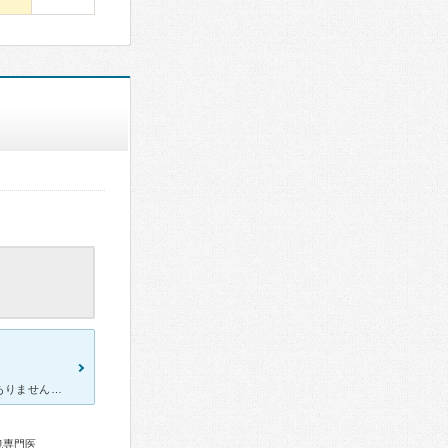
先生はにこやかで、好感のもてる先生です。院内も明るく、恐怖感はありません。いつも混んでいる印象です。待合室が小さめなので、待ち時間はリラックスはできませんが、これは仕方ないですね。今回は、入院が必要か
鏡専門医