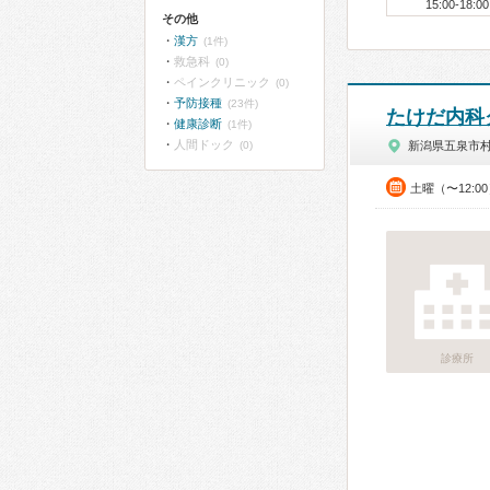
15:00-18:00
その他
漢方
(1件)
救急科
(0)
ペインクリニック
(0)
予防接種
(23件)
たけだ内科
健康診断
(1件)
人間ドック
(0)
新潟県五泉市
土曜（〜12:0
診療所