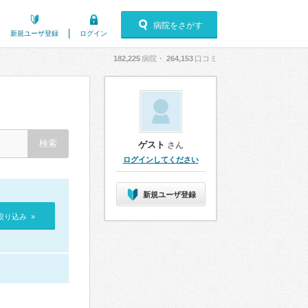
病院をさがす
新規ユーザ登録
ログイン
182,225
病院・
264,153
口コミ
ゲスト
さん
ログインしてください
新規ユーザ登録
絞り込み »