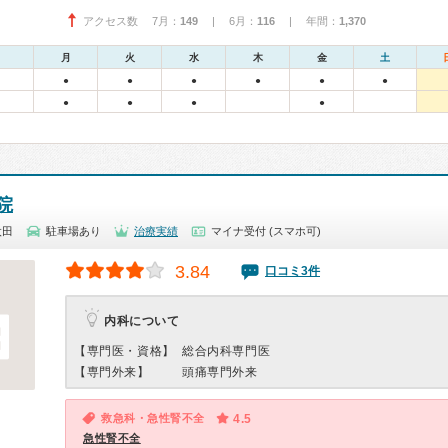
アクセス数 7月：
149
| 6月：
116
| 年間：
1,370
月
火
水
木
金
土
●
●
●
●
●
●
●
●
●
●
院
太田
駐車場あり
治療実績
マイナ受付 (スマホ可)
3.84
口コミ3件
内科について
【専門医・資格】
総合内科専門医
【専門外来】
頭痛専門外来
救急科・急性腎不全
4.5
急性腎不全