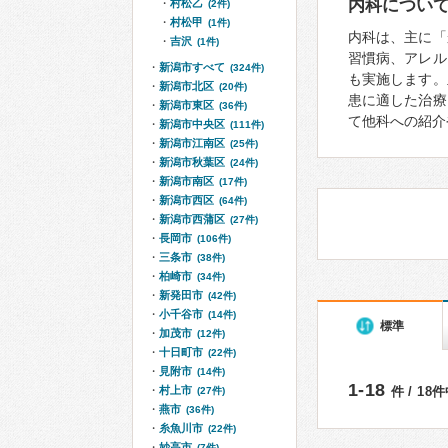
内科につい
村松乙
(2件)
村松甲
(1件)
内科は、主に「
吉沢
(1件)
習慣病、アレル
新潟市すべて
(324件)
も実施します。
新潟市北区
(20件)
患に適した治療
新潟市東区
(36件)
て他科への紹介
新潟市中央区
(111件)
新潟市江南区
(25件)
新潟市秋葉区
(24件)
新潟市南区
(17件)
新潟市西区
(64件)
新潟市西蒲区
(27件)
長岡市
(106件)
三条市
(38件)
柏崎市
(34件)
新発田市
(42件)
小千谷市
(14件)
標準
加茂市
(12件)
十日町市
(22件)
見附市
(14件)
1-18
村上市
件 / 18
(27件)
燕市
(36件)
糸魚川市
(22件)
妙高市
(7件)