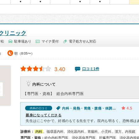
●
●
●
●
クリニック
村松
駐車場あり
マイナ受付
電子処方せん対応
0）
朝（8:05〜）
3.40
口コミ1件
内科について
【専門医・資格】
総合内科専門医
4.5
内科・発熱・胃痛・腹痛・体調不良
内科の口コミ
親身になってくださる
診療科：
内科
、循環器内科、消化器内科、胃腸科、小児科、漢方、内視鏡
専門医・資格：
総合内科専門医、消化器病専門医、肝臓専門医、消化器内視