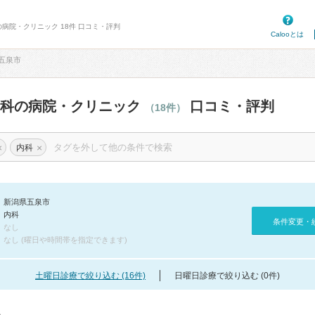
の病院・クリニック 18件 口コミ・評判
Calooとは
五泉市
内科の病院・クリニック
口コミ・評判
（18件）
×
×
内科
新潟県五泉市
内科
条件変更・
なし
なし (曜日や時間帯を指定できます)
土曜日診療で絞り込む (16件)
日曜日診療で絞り込む (0件)