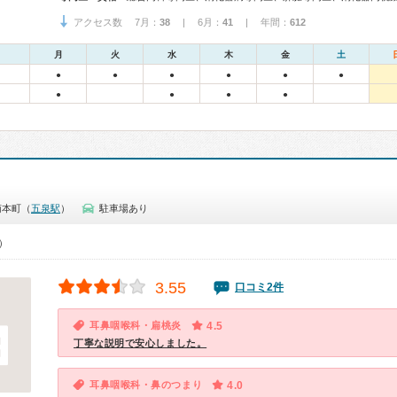
アクセス数 7月：
38
| 6月：
41
| 年間：
612
月
火
水
木
金
土
●
●
●
●
●
●
●
●
●
●
南本町（
五泉駅
）
駐車場あり
0）
3.55
口コミ2件
耳鼻咽喉科・扁桃炎
4.5
丁寧な説明で安心しました。
耳鼻咽喉科・鼻のつまり
4.0