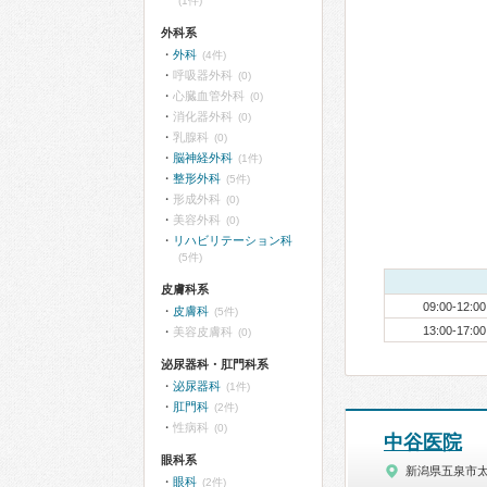
(1件)
外科系
外科
(4件)
呼吸器外科
(0)
心臓血管外科
(0)
消化器外科
(0)
乳腺科
(0)
脳神経外科
(1件)
整形外科
(5件)
形成外科
(0)
美容外科
(0)
リハビリテーション科
(5件)
皮膚科系
09:00-12:00
皮膚科
(5件)
13:00-17:00
美容皮膚科
(0)
泌尿器科・肛門科系
泌尿器科
(1件)
肛門科
(2件)
性病科
(0)
中谷医院
眼科系
新潟県五泉市
眼科
(2件)