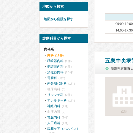
地図から検索
地図から病院を探す
09:00-12:00
14:00-17:30
診療科目から探す
内科系
内科
(18件)
五泉中央病
呼吸器内科
(1件)
循環器内科
(4件)
新潟県五泉市
消化器内科
(10件)
胃腸科
(1件)
内分泌代謝科
(1件)
糖尿病科
(0)
リウマチ科
(2件)
アレルギー科
(1件)
神経内科
(1件)
血液内科
(0)
病院
腎臓内科
(2件)
人工透析
(1件)
緩和ケア（ホスピス）