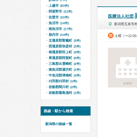
上越市
(83件)
阿賀野市
(12件)
医療法人社団
佐渡市
(22件)
魚沼市
(14件)
新潟県五泉市
南魚沼市
(17件)
胎内市
(14件)
土曜（〜12:0
北蒲原郡聖籠町
(3件)
西蒲原郡弥彦村
(2件)
南蒲原郡田上町
(3件)
東蒲原郡阿賀町
(6件)
三島郡出雲崎町
(2件)
南魚沼郡湯沢町
(1件)
中魚沼郡津南町
(3件)
刈羽郡刈羽村
(1件)
診療所
岩船郡関川村
(2件)
岩船郡粟島浦村
(1件)
路線・駅から検索
新潟県の路線一覧