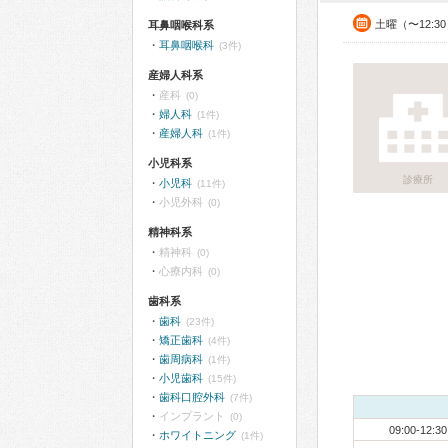
土曜（〜12:3
耳鼻咽喉科系
耳鼻咽喉科
(3件)
産婦人科系
産科
(0)
婦人科
(1件)
産婦人科
(1件)
小児科系
診療所
小児科
(11件)
小児外科
(0)
精神科系
精神科
(0)
心療内科
(0)
歯科系
歯科
(23件)
矯正歯科
(4件)
歯周病科
(1件)
小児歯科
(15件)
歯科口腔外科
(7件)
インプラント
(0)
09:00-12:30
ホワイトニング
(1件)