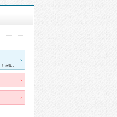
風邪症状が出て、初めて受診しました。 病院の建物自体は古い感じで、駐車場も狭めまで車が停めにくかったです。 内科は建物の２階にありました。 1階は受付と、皮膚科でした。 内科にかかったので