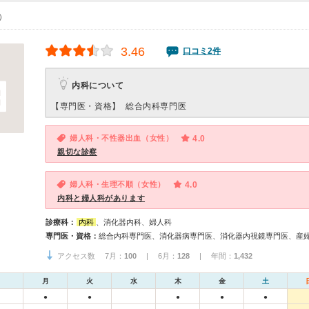
0）
3.46
口コミ2件
内科について
【専門医・資格】
総合内科専門医
婦人科・不性器出血（女性）
4.0
親切な診察
婦人科・生理不順（女性）
4.0
内科と婦人科があります
診療科：
内科
、消化器内科、婦人科
専門医・資格：
総合内科専門医、消化器病専門医、消化器内視鏡専門医、産
アクセス数 7月：
100
| 6月：
128
| 年間：
1,432
月
火
水
木
金
土
●
●
●
●
●