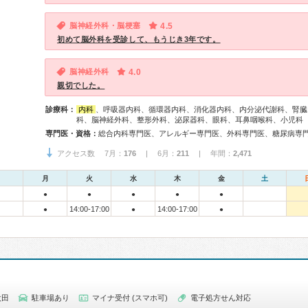
脳神経外科・脳梗塞
4.5
初めて脳外科を受診して、もうじき3年です。
脳神経外科
4.0
親切でした。
診療科：
内科
、呼吸器内科、循環器内科、消化器内科、内分泌代謝科、腎臓
科、脳神経外科、整形外科、泌尿器科、眼科、耳鼻咽喉科、小児科
専門医・資格：
アクセス数 7月：
176
| 6月：
211
| 年間：
2,471
月
火
水
木
金
土
●
●
●
●
●
14:00-17:00
14:00-17:00
●
●
●
太田
駐車場あり
マイナ受付 (スマホ可)
電子処方せん対応