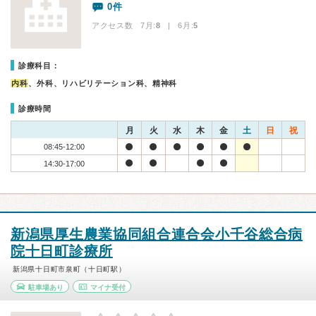
0件
アクセス数 7月:
8
| 6月:
5
診療科目：
内科
、外科、リハビリテーション科、精神科
診療時間
月
火
水
木
金
土
日
祝
08:45-12:00
14:30-17:00
新潟県厚生農業協同組合連合会小千谷総合病
院十日町診療所
新潟県十日町市泉町（十日町駅）
駐車場あり
マイナ受付