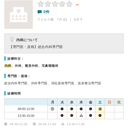
－
0件
アクセス数 7月:
11
| 6月:
7
内科について
【専門医・資格】
総合内科専門医
診療科目：
内科
、外科、整形外科、耳鼻咽喉科
専門医・資格：
総合内科専門医、外科専門医、消化器病専門医、温泉療法専門医
診療時間
月
火
水
木
金
土
日
祝
09:00-12:00
13:30-15:00
08:30-12:00
09:00-11:00
13:30-17:00