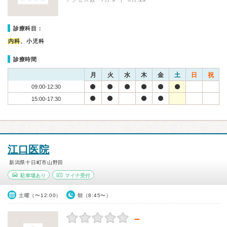
診療科目：
内科
、小児科
診療時間
月
火
水
木
金
土
日
祝
09:00-12:30
15:00-17:30
江口医院
新潟県十日町市山野田
駐車場あり
マイナ受付
土曜（〜12:00）
朝（8:45〜）
－