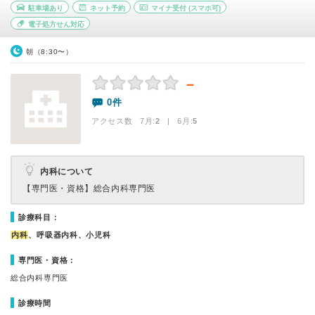
駐車場あり
ネット予約
マイナ受付
(スマホ可)
電子処方せん対応
朝（8:30〜）
－
0件
アクセス数 7月:
2
| 6月:
5
内科について
【専門医・資格】
総合内科専門医
診療科目：
内科
、呼吸器内科、小児科
専門医・資格：
総合内科専門医
診療時間