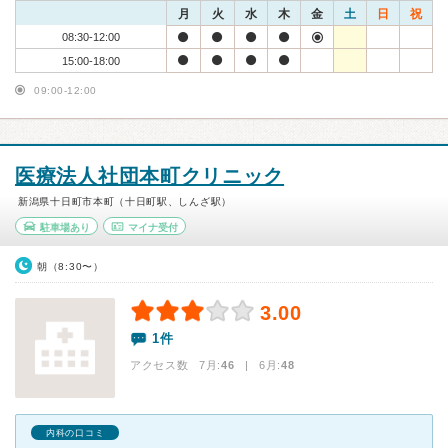
月
火
水
木
金
土
日
祝
08:30-12:00
15:00-18:00
09:00-12:00
医療法人社団本町クリニック
新潟県十日町市本町（十日町駅、しんざ駅）
駐車場あり
マイナ受付
朝（8:30〜）
3.00
1件
アクセス数 7月:
46
| 6月:
48
内科の口コミ