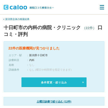
« 新潟県全体の検索結果
十日町市の内科の病院・クリニック
口
（22件）
コミ・評判
22件の医療機関が見つかりました
エリア・駅
新潟県十日町市
診療科目
内科
名称
なし
詳細条件
なし (曜日や時間帯を指定できます)
条件変更・絞り込み
土曜日診療で絞り込む (12件)