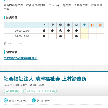
総合内科専門医、総合診療専門医、アレルギー専門医、外科専門医、呼吸器専
門医
診療時間
月
火
水
木
金
土
日
祝
09:00-12:00
14:00-17:00
08:30-12:00
治療実績
この病院の治療実績を見る
社会福祉法人 清津福祉会 上村診療所
新潟県十日町市田中（越後田沢駅）
駐車場あり
マイナ受付
(スマホ可)
土曜（〜15:00）
朝（8:30〜）