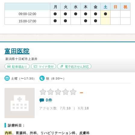
月
火
水
木
金
土
日
祝
09:00-12:00
15:00-17:00
富田医院
新潟県十日町市上新井
駐車場あり
マイナ受付
電子処方せん対応
土曜（〜17:30）
朝（8:30〜）
－
0件
アクセス数 7月:
10
| 6月:
18
診療科目：
内科
、胃腸科、外科、リハビリテーション科、皮膚科