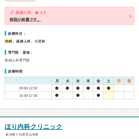
産婦人科
4.5
病院が綺麗です。
診療科目：
内科
、産婦人科、小児科
専門医・資格：
産婦人科専門医
診療時間
月
火
水
木
金
土
日
祝
09:00-12:00
15:30-17:30
ほり内科クリニック
新潟県十日町市山本町