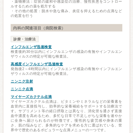
・薬物療法：症状の緩和や感染症の治療、慢性疾患をコントロー
ルするための薬を処方する
・その他の処置：脱水や急な痛み、炎症を抑えるための点滴など
の処置を行う
内科の関連項目（病院検索）
診療・治療法
インフルエンザ迅速検査
検査後約30分以内にインフルエンザの感染の有無やインフルエン
ザウィルスの特定が可能な検査法。
高感度インフルエンザ迅速検査
発熱後2～4時間以内にインフルエンザ感染の有無やインフルエン
ザウィルスの特定が可能な検査法。
ニンニク注射
ニンニク点滴
マイヤーズカクテル点滴
マイヤーズカクテル点滴は、ビタミンやミネラルなどの栄養素を
血管内に直接投与し、効率的な栄養補給をサポートする治療法で
す。サプリメント等の経口摂取とは異なり、消化管を通さず直接
血中濃度を高めるため、多忙な日常で不足しがちな栄養を速やか
に全身へ届けられるのが特徴です。慢性的な疲労感や身体の重
さ、肌の悩みなど、多角的なケアを求める方に選ばれている、世
界中で歴史のあるポピュラーな点滴メニューの一つです。