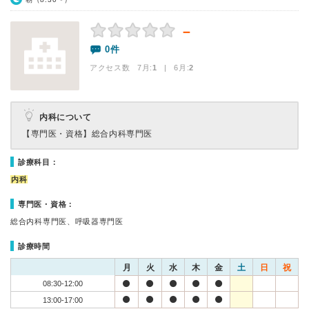
－
0件
アクセス数 7月:
1
| 6月:
2
内科について
【専門医・資格】
総合内科専門医
診療科目：
内科
専門医・資格：
総合内科専門医、呼吸器専門医
診療時間
月
火
水
木
金
土
日
祝
08:30-12:00
13:00-17:00