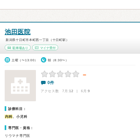
池田医院
新潟県十日町市本町西一丁目（十日町駅）
駐車場あり
マイナ受付
土曜（〜13:00）
朝（8:30〜）
－
0件
アクセス数 7月:
12
| 6月:
9
診療科目：
内科
、小児科
専門医・資格：
リウマチ専門医