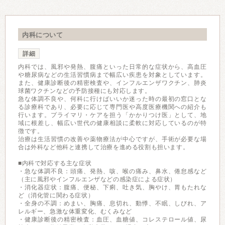
内科について
詳細
内科では、風邪や発熱、腹痛といった日常的な症状から、高血圧
や糖尿病などの生活習慣病まで幅広い疾患を対象としています。
また、健康診断後の精密検査や、インフルエンザワクチン、肺炎
球菌ワクチンなどの予防接種にも対応します。
急な体調不良や、何科に行けばいいか迷った時の最初の窓口とな
る診療科であり、必要に応じて専門医や高度医療機関への紹介も
行います。プライマリ・ケアを担う「かかりつけ医」として、地
域に根差し、幅広い世代の健康相談に柔軟に対応しているのが特
徴です。
治療は生活習慣の改善や薬物療法が中心ですが、手術が必要な場
合は外科など他科と連携して治療を進める役割も担います。
■内科で対応する主な症状
・急な体調不良：頭痛、発熱、咳、喉の痛み、鼻水、倦怠感など
（主に風邪やインフルエンザなどの感染症による症状）
・消化器症状：腹痛、便秘、下痢、吐き気、胸やけ、胃もたれな
ど（消化管に関わる症状）
・全身の不調：めまい、胸痛、息切れ、動悸、不眠、しびれ、ア
レルギー、急激な体重変化、むくみなど
・健康診断後の精密検査：血圧、血糖値、コレステロール値、尿