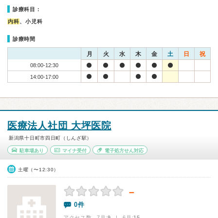
診療科目：
内科
、小児科
診療時間
月
火
水
木
金
土
日
祝
08:00-12:30
14:00-17:00
医療法人社団 大坪医院
新潟県十日町市四日町（しんざ駅）
駐車場あり
マイナ受付
電子処方せん対応
土曜（〜12:30）
－
0件
アクセス数 7月:
9
| 6月:
15