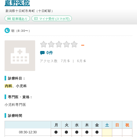
庭野医院
新潟県十日町市寿町（十日町駅）
駐車場あり
マイナ受付
(スマホ可)
朝（8:30〜）
－
0件
アクセス数 7月:
5
| 6月:
6
診療科目：
内科
、小児科
専門医・資格：
小児科専門医
診療時間
月
火
水
木
金
土
日
祝
08:30-12:30