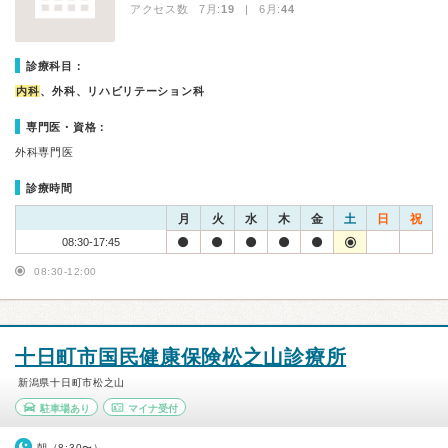
アクセス数 7月:
19
| 6月:
44
診療科目：
内科
、外科、リハビリテーション科
専門医・資格：
外科専門医
診療時間
月
火
水
木
金
土
日
祝
08:30-17:45
08:30-12:00
十日町市国民健康保険松之山診療所
新潟県十日町市松之山
駐車場あり
マイナ受付
朝（8:30〜）