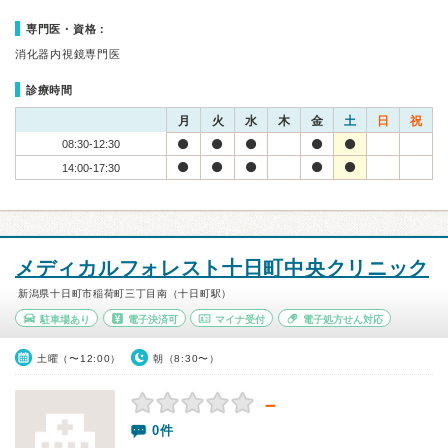
専門医・資格：
消化器内視鏡専門医
診療時間
月
火
水
木
金
土
日
祝
08:30-12:30
14:00-17:30
メディカルフォレスト十日町中央クリニック
新潟県十日町市稲荷町三丁目南（十日町駅）
駐車場あり
電子決済可
マイナ受付
電子処方せん対応
土曜（〜12:00）
朝（8:30〜）
－
0件