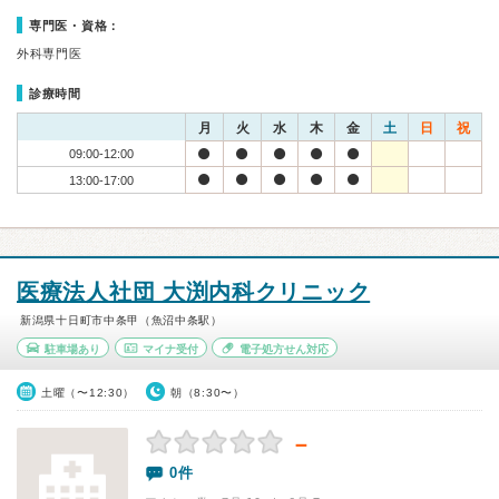
専門医・資格：
外科専門医
診療時間
月
火
水
木
金
土
日
祝
09:00-12:00
13:00-17:00
医療法人社団 大渕内科クリニック
新潟県十日町市中条甲（魚沼中条駅）
駐車場あり
マイナ受付
電子処方せん対応
土曜（〜12:30）
朝（8:30〜）
－
0件