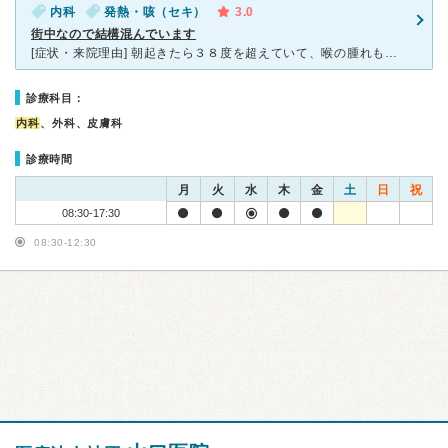
内科
発熱・咳（セキ）
3.0
街中なので結構混んでいます
[症状・来院理由] 朝起きたら３８度を超えていて、喉の腫れもあったので近所の本町クリニックにかかりました。 [医師の診断・治療法] 喉に膿みが付いているし扁桃腺が腫れていてそのせいで熱が出ている
診療科目：
内科
、外科、皮膚科
診療時間
月
火
水
木
金
土
日
祝
08:30-17:30
08:30-12:30