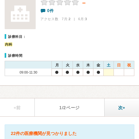
－
0件
アクセス数 7月:
2
| 6月:
3
診療科目：
内科
診療時間
月
火
水
木
金
土
日
祝
09:00-11:30
«前
1/2ページ
次»
22件の医療機関が見つかりました