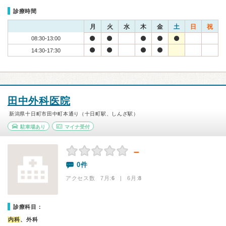
診療時間
月
火
水
木
金
土
日
祝
08:30-13:00
14:30-17:30
田中外科医院
新潟県十日町市田中町本通り（十日町駅、しんざ駅）
駐車場あり
マイナ受付
－
0件
アクセス数 7月:
6
| 6月:
8
診療科目：
内科
、外科