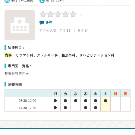
土曜（〜12:00）
朝（8:30〜）
－
0件
アクセス数 7月:
16
| 6月:
24
診療科目：
内科
、リウマチ科、アレルギー科、整形外科、リハビリテーション科
専門医・資格：
整形外科専門医
診療時間
月
火
水
木
金
土
日
祝
08:30-12:00
14:30-17:30