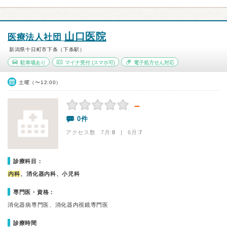
山口医院
医療法人社団
新潟県十日町市下条（下条駅）
駐車場あり
マイナ受付
(スマホ可)
電子処方せん対応
土曜（〜12:00）
－
0件
アクセス数 7月:
8
| 6月:
7
診療科目：
内科
、消化器内科、小児科
専門医・資格：
消化器病専門医、消化器内視鏡専門医
診療時間