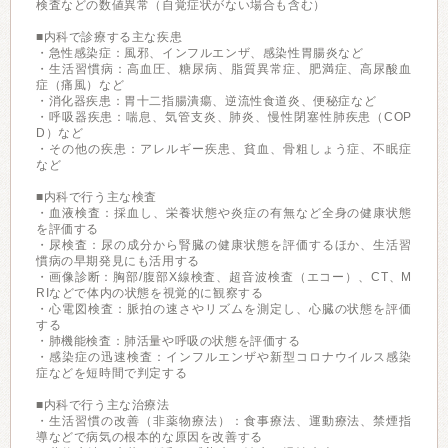
検査などの数値異常（自覚症状がない場合も含む）
■内科で診療する主な疾患
・急性感染症：風邪、インフルエンザ、感染性胃腸炎など
・生活習慣病：高血圧、糖尿病、脂質異常症、肥満症、高尿酸血
症（痛風）など
・消化器疾患：胃十二指腸潰瘍、逆流性食道炎、便秘症など
・呼吸器疾患：喘息、気管支炎、肺炎、慢性閉塞性肺疾患（COP
D）など
・その他の疾患：アレルギー疾患、貧血、骨粗しょう症、不眠症
など
■内科で行う主な検査
・血液検査：採血し、栄養状態や炎症の有無など全身の健康状態
を評価する
・尿検査：尿の成分から腎臓の健康状態を評価するほか、生活習
慣病の早期発見にも活用する
・画像診断：胸部/腹部X線検査、超音波検査（エコー）、CT、M
RIなどで体内の状態を視覚的に観察する
・心電図検査：脈拍の速さやリズムを測定し、心臓の状態を評価
する
・肺機能検査：肺活量や呼吸の状態を評価する
・感染症の迅速検査：インフルエンザや新型コロナウイルス感染
症などを短時間で判定する
■内科で行う主な治療法
・生活習慣の改善（非薬物療法）：食事療法、運動療法、禁煙指
導などで病気の根本的な原因を改善する