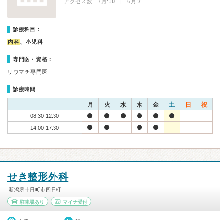
アクセス数 7月:
10
| 6月:
7
診療科目：
内科
、小児科
専門医・資格：
リウマチ専門医
診療時間
月
火
水
木
金
土
日
祝
08:30-12:30
14:00-17:30
せき整形外科
新潟県十日町市四日町
駐車場あり
マイナ受付