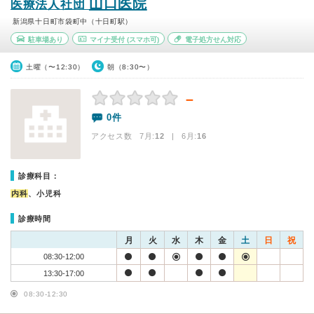
山口医院
医療法人社団
新潟県十日町市袋町中（十日町駅）
駐車場あり
マイナ受付
(スマホ可)
電子処方せん対応
土曜（〜12:30）
朝（8:30〜）
－
0件
アクセス数 7月:
12
| 6月:
16
診療科目：
内科
、小児科
診療時間
月
火
水
木
金
土
日
祝
08:30-12:00
13:30-17:00
08:30-12:30