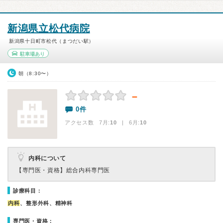
新潟県立松代病院
新潟県十日町市松代（まつだい駅）
駐車場あり
朝（8:30〜）
－
0件
アクセス数 7月:
10
| 6月:
10
内科について
【専門医・資格】
総合内科専門医
診療科目：
内科
、整形外科、精神科
専門医・資格：