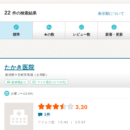
22
件の検索結果
表示順について
標準
★の数
レビュー数
新着・更新
たかき医院
新潟県十日町市馬場（土市駅）
駐車場あり
マイナ受付
(スマホ可)
土曜（〜12:00）
3.30
1件
アクセス数 7月:
41
| 6月:
57