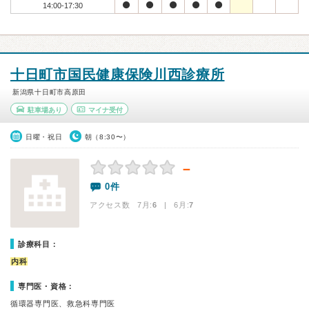
14:00-17:30
十日町市国民健康保険川西診療所
新潟県十日町市高原田
駐車場あり
マイナ受付
日曜・祝日
朝（8:30〜）
－
0件
アクセス数 7月:
6
| 6月:
7
診療科目：
内科
専門医・資格：
循環器専門医、救急科専門医