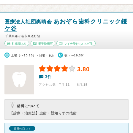
あおぞら歯科クリニック鎌
医療法人社団爽晴会
ケ谷
千葉県鎌ケ谷市東道野辺
駐車場あり
電子決済可
マイナ受付
(スマホ可)
土曜（〜15:30）・日曜・祝日
夜（〜19:30）
3.80
3件
アクセス数 7月:
11
| 6月:
15
歯科について
【診療・治療法】
虫歯・親知らずの抜歯
歯科の口コミ