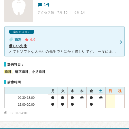
1件
アクセス数 7月:
10
| 6月:
14
歯科の口コミ
歯科
4.0
優しい先生
とてもソフトな人当りの先生でとにかく優しいです。 一度にまとめて治療というより唇が切れないアゴが疲れない程度に回数を分けての診療。 テキパキとササっと診て欲しい人には向かないかも。 虫歯の治
診療科目：
歯科
、矯正歯科、小児歯科
診療時間
月
火
水
木
金
土
日
祝
09:30-13:00
15:00-20:00
09:30-14:00