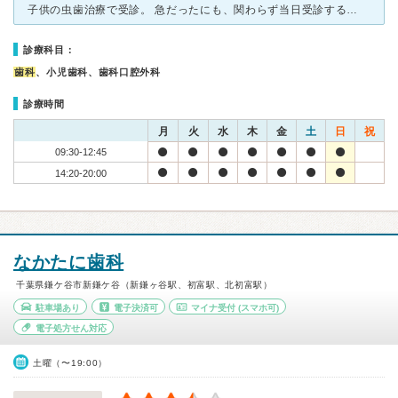
子供の虫歯治療で受診。 急だったにも、関わらず当日受診することができました。 私は都合がつかず、待ち合い室で待っていましたが、先生の方から出てきてくれ、治療に関しての説明をして下さいました。 受
診療科目：
歯科
、小児歯科、歯科口腔外科
診療時間
月
火
水
木
金
土
日
祝
09:30-12:45
14:20-20:00
なかたに歯科
千葉県鎌ケ谷市新鎌ケ谷（新鎌ヶ谷駅、初富駅、北初富駅）
駐車場あり
電子決済可
マイナ受付
(スマホ可)
電子処方せん対応
土曜（〜19:00）