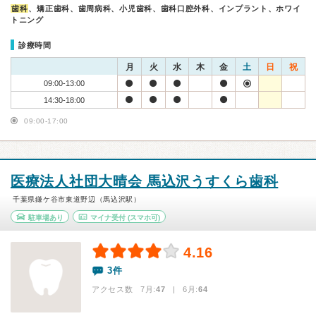
歯科
、矯正歯科、歯周病科、小児歯科、歯科口腔外科、インプラント、ホワイ
トニング
診療時間
月
火
水
木
金
土
日
祝
09:00-13:00
14:30-18:00
09:00-17:00
医療法人社団大晴会 馬込沢うすくら歯科
千葉県鎌ケ谷市東道野辺（馬込沢駅）
駐車場あり
マイナ受付
(スマホ可)
4.16
3件
アクセス数 7月:
47
| 6月:
64