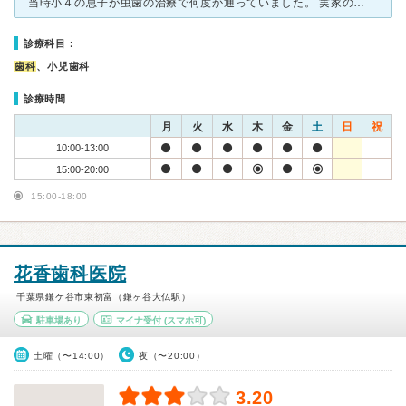
当時小４の息子が虫歯の治療で何度か通っていました。 実家のすぐ近くなので、年中実家に入り浸っている我が家には 便利な歯科医院だったので、選びました。 こじんまりとした歯科医院ですが先生はじめ、す
診療科目：
歯科
、小児歯科
診療時間
月
火
水
木
金
土
日
祝
10:00-13:00
15:00-20:00
15:00-18:00
花香歯科医院
千葉県鎌ケ谷市東初富（鎌ヶ谷大仏駅）
駐車場あり
マイナ受付
(スマホ可)
土曜（〜14:00）
夜（〜20:00）
3.20