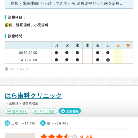
[症状・来院理由] 引っ越してきてから 治療途中だった歯を治療してもらおうと思い 義母に良い歯医者さんを聞いたところ、 こちらの歯医者さんを強く薦められました。 [医師の診断・治療法] 虫
診療科目：
歯科
、矯正歯科、小児歯科
診療時間
月
火
水
木
金
土
日
祝
09:30-12:00
14:00-20:00
14:00-17:00
はら歯科クリニック
千葉県鎌ケ谷市東初富
駐車場あり
マイナ受付
女医在籍
土曜（〜19:30）
夜（〜19:30）
3.45