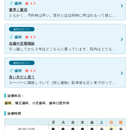
歯科
4.5
素早く親切
ともかく、予約時は早い。受付とほぼ同時に呼ばれるって感じである。かぶせ物が取れてしまったときには、朝電話すれば、当日中に治療が可能である。スケーリングでお世話になっているが、歯科衛生士さんのレベルも高
歯科の口コミ
歯科
4.5
虫歯や定期検診
引っ越してから２年ほどこちらに通っています。院内はとても清潔で半個室？で診て貰えます。部屋の壁があおぞらで精神的に落ち着く感じです。担当の先生は若いですが、適切な処置をして頂き安心して任せております。
歯科の口コミ
歯科
4.0
良い方だと思う
スーパーに隣接していて（同じ建物）駐車場も広く車で行って止める場所に困ることはありません。遠くから通ってる知り合いもいます。 新しいということもありますが、キレイで清潔感がある歯科です。奥には小さい
診療科目：
歯科
、矯正歯科、小児歯科、歯科口腔外科
診療時間
月
火
水
木
金
土
日
祝
09:30-13:00