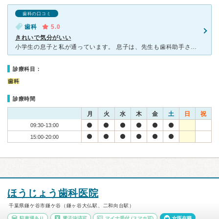
歯科の口コミ
歯科
5.0
きれいで気分がいい
小学生の息子と私が通っています。 息子は、先生も歯科助手さんも皆さん優しく接してくださるので 怖がらずに安心して治療を受けられました。 先生はとても丁寧で気になることなど質問してもとても
診療科目：
歯科
診療時間
月
火
水
木
金
土
日
祝
09:30-13:00
15:00-20:00
ほうじょう歯科医院
千葉県鎌ケ谷市鎌ケ谷（鎌ヶ谷大仏駅、二和向台駅）
駐車場あり
電子決済可
マイナ受付
(スマホ可)
女医在籍