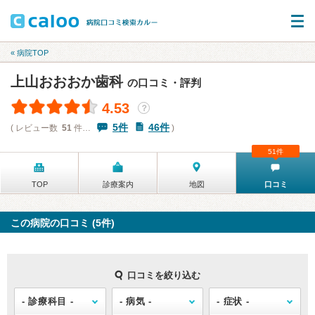
« 病院TOP
上山おおおか歯科
の口コミ・評判
4.53
？
5件
46件
( レビュー数
51
件…
)
51件
TOP
診療案内
地図
口コミ
この病院の口コミ (5件)
口コミを絞り込む