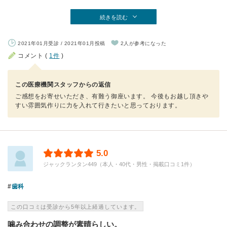
続きを読む
2021年01月受診 / 2021年01月投稿
2人が参考になった
コメント (
1件
)
この医療機関スタッフからの返信
ご感想をお寄せいただき、有難う御座います。 今後もお越し頂きや
すい雰囲気作りに力を入れて行きたいと思っております。
5.0
ジャックランタン449（本人・40代・男性・掲載口コミ1件）
歯科
この口コミは受診から5年以上経過しています。
噛み合わせの調整が素晴らしい。