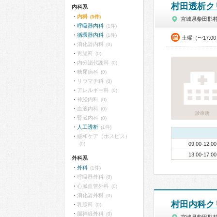
村田透析ク
内科系
内科
(5件)
宮城県柴田郡
呼吸器内科
(1件)
循環器内科
(1件)
土曜（〜17:0
消化器内科
(0)
胃腸科
(0)
内分泌代謝科
(0)
糖尿病科
(0)
リウマチ科
(0)
アレルギー科
(0)
神経内科
(0)
血液内科
(0)
診療所
腎臓内科
(0)
人工透析
(1件)
緩和ケア（ホスピス）
(0)
09:00-12:00
13:00-17:00
外科系
外科
(1件)
呼吸器外科
(0)
心臓血管外科
(0)
消化器外科
(0)
村田内科ク
乳腺科
(0)
脳神経外科
(0)