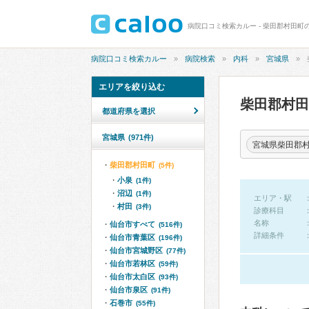
病院口コミ検索カルー - 柴田郡村田町
病院口コミ検索カルー
病院検索
内科
宮城県
エリアを絞り込む
柴田郡村
都道府県を選択
宮城県
(971件)
宮城県柴田郡
柴田郡村田町
(5件)
小泉
(1件)
沼辺
(1件)
エリア・駅
村田
(3件)
診療科目
名称
仙台市すべて
(516件)
詳細条件
仙台市青葉区
(196件)
仙台市宮城野区
(77件)
仙台市若林区
(59件)
仙台市太白区
(93件)
仙台市泉区
(91件)
石巻市
(55件)