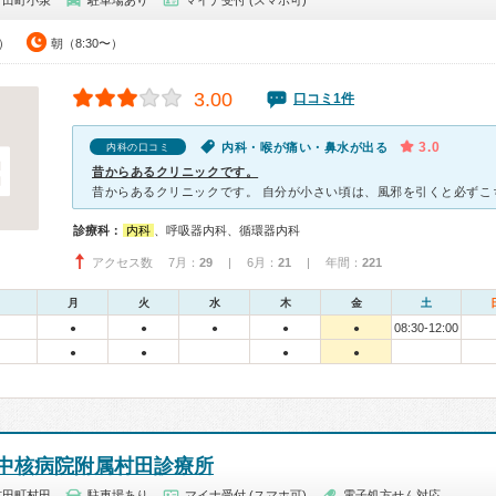
村田町小泉
駐車場あり
マイナ受付 (スマホ可)
0）
朝（8:30〜）
3.00
口コミ1件
3.0
内科・喉が痛い・鼻水が出る
内科の口コミ
昔からあるクリニックです。
診療科：
内科
、呼吸器内科、循環器内科
アクセス数 7月：
29
| 6月：
21
| 年間：
221
月
火
水
木
金
土
08:30-12:00
●
●
●
●
●
●
●
●
●
中核病院附属村田診療所
村田町村田
駐車場あり
マイナ受付 (スマホ可)
電子処方せん対応