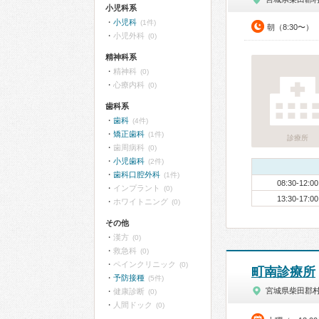
小児科系
小児科
(1件)
朝（8:30〜）
小児外科
(0)
精神科系
精神科
(0)
心療内科
(0)
歯科系
歯科
(4件)
矯正歯科
(1件)
診療所
歯周病科
(0)
小児歯科
(2件)
歯科口腔外科
(1件)
08:30-12:00
インプラント
(0)
13:30-17:00
ホワイトニング
(0)
その他
漢方
(0)
救急科
(0)
ペインクリニック
(0)
町南診療所
予防接種
(5件)
宮城県柴田郡
健康診断
(0)
人間ドック
(0)