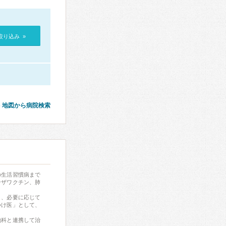
絞り込み »
地図から病院検索
の生活習慣病まで
ンザワクチン、肺
り、必要に応じて
つけ医」として、
他科と連携して治