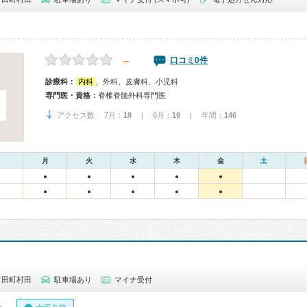
－
口コミ0件
診療科：
内科
、外科、皮膚科、小児科
専門医・資格：
脊椎脊髄外科専門医
アクセス数 7月：
18
| 6月：
19
| 年間：
146
月
火
水
木
金
土
●
●
●
●
●
●
●
●
●
●
村田町村田
駐車場あり
マイナ受付