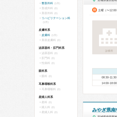
宮城県柴田郡
整形外科
(1件)
形成外科
(0)
土曜（〜12:0
美容外科
(0)
リハビリテーション科
(1件)
皮膚科系
皮膚科
(1件)
美容皮膚科
(0)
泌尿器科・肛門科系
診療所
泌尿器科
(0)
肛門科
(0)
性病科
(0)
眼科系
眼科
(0)
08:30-11:30
14:00-18:00
耳鼻咽喉科系
耳鼻咽喉科
(0)
産婦人科系
産科
(0)
婦人科
(0)
みやぎ県南
産婦人科
(0)
宮城県柴田郡