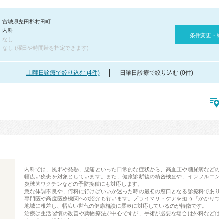
宮城県柴田郡村田町
内科
条件変更・
なし
なし (曜日や時間帯を指定できます)
土曜日診療で絞り込む (4件)
日曜日診療で絞り込む (0件)
内科では、風邪や発熱、腹痛といった日常的な症状から、高血圧や糖尿病など
幅広い疾患を対象としています。また、健康診断後の精密検査や、インフルエ
炎球菌ワクチンなどの予防接種にも対応します。
急な体調不良や、何科に行けばいいか迷った時の最初の窓口となる診療科であ
専門医や高度医療機関への紹介も行います。プライマリ・ケアを担う「かかり
地域に根差し、幅広い世代の健康相談に柔軟に対応しているのが特徴です。
治療は生活習慣の改善や薬物療法が中心ですが、手術が必要な場合は外科など