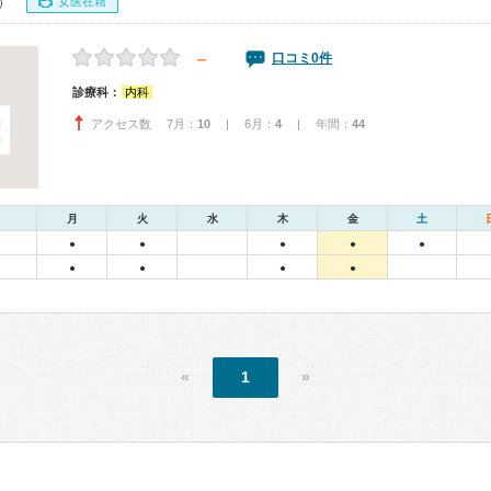
女医在籍
0）
－
口コミ0件
診療科：
内科
アクセス数 7月：
10
| 6月：
4
| 年間：
44
月
火
水
木
金
土
●
●
●
●
●
●
●
●
●
«
1
»