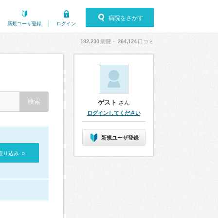
病院をさがす
新規ユーザ登録
ログイン
182,230
病院・
264,124
口コミ
ゲスト
さん
ログインしてください
新規ユーザ登録
絞り込み »