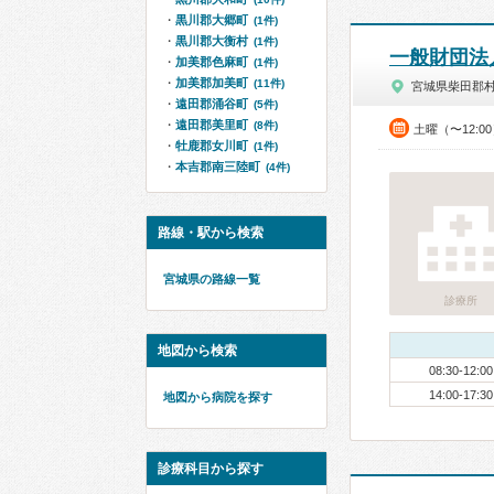
黒川郡大郷町
(1件)
黒川郡大衡村
(1件)
一般財団法
加美郡色麻町
(1件)
加美郡加美町
(11件)
宮城県柴田郡
遠田郡涌谷町
(5件)
遠田郡美里町
(8件)
土曜（〜12:0
牡鹿郡女川町
(1件)
本吉郡南三陸町
(4件)
路線・駅から検索
宮城県の路線一覧
診療所
地図から検索
08:30-12:00
14:00-17:30
地図から病院を探す
診療科目から探す