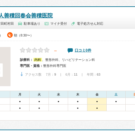
人善積回春会善積医院
村田町村田
駐車場あり
マイナ受付
電子処方せん対応
0）
朝（8:30〜）
－
口コミ0件
診療科：
内科
、整形外科、リハビリテーション科
専門医・資格：
整形外科専門医
アクセス数 7月：
9
| 6月：
11
| 年間：
63
月
火
水
木
金
土
●
●
●
●
●
●
●
●
●
●