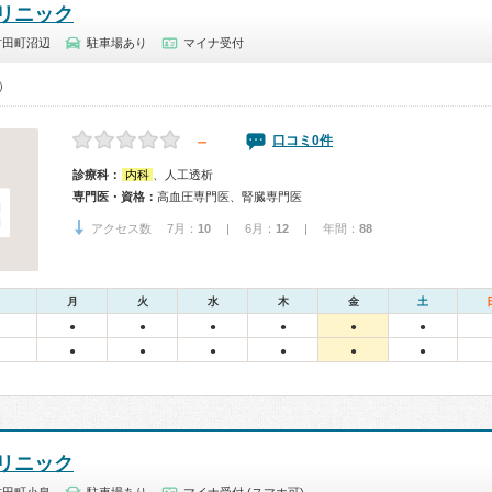
リニック
村田町沼辺
駐車場あり
マイナ受付
0）
－
口コミ0件
診療科：
内科
、人工透析
専門医・資格：
高血圧専門医、腎臓専門医
アクセス数 7月：
10
| 6月：
12
| 年間：
88
月
火
水
木
金
土
●
●
●
●
●
●
●
●
●
●
●
●
リニック