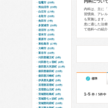
内科につい
塩竈市
(25件)
気仙沼市
(19件)
内科は、主に「
白石市
(17件)
習慣病、アレル
名取市
(33件)
も実施します。
角田市
(7件)
患に適した治療
多賀城市
(16件)
て他科への紹介
岩沼市
(17件)
登米市
(33件)
栗原市
(30件)
東松島市
(17件)
大崎市
(51件)
富谷市
(16件)
刈田郡蔵王町
(3件)
刈田郡七ヶ宿町
(4件)
柴田郡大河原町
(11件)
柴田郡柴田町
(15件)
柴田郡川崎町
(3件)
標準
伊具郡丸森町
(3件)
亘理郡亘理町
(10件)
亘理郡山元町
(5件)
1-5
宮城郡松島町
件 / 5件中
(4件)
宮城郡七ヶ浜町
(4件)
宮城郡利府町
(10件)
黒川郡大和町
(10件)