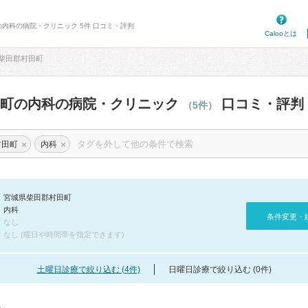
の内科の病院・クリニック 5件 口コミ・評判
Calooとは
柴田郡村田町
田町の内科の病院・クリニック
口コミ・評判
（5件）
×
×
村田町
内科
宮城県柴田郡村田町
内科
条件変更・
なし
なし (曜日や時間帯を指定できます)
土曜日診療で絞り込む (4件)
日曜日診療で絞り込む (0件)