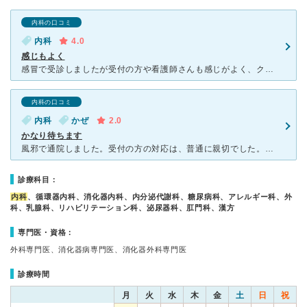
内科の口コミ
内科
4.0
感じもよく
感冒で受診しましたが受付の方や看護師さんも感じがよく、クリニック内もとても綺麗でした。先生は、ほんわかした感じで優しい先生でした。かかりつけにしようと思います。また、駐車場も大きくて広いので私みたいな
内科の口コミ
内科
かぜ
2.0
かなり待ちます
風邪で通院しました。受付の方の対応は、普通に親切でした。ただ、とても待ちます。なんでそんなにかかるのかと思うくらい待ちます。先生は優しいのですが、時々クリニック自体がお休みになる時があり、持病をお持ち
診療科目：
内科
、循環器内科、消化器内科、内分泌代謝科、糖尿病科、アレルギー科、外
科、乳腺科、リハビリテーション科、泌尿器科、肛門科、漢方
専門医・資格：
外科専門医、消化器病専門医、消化器外科専門医
診療時間
月
火
水
木
金
土
日
祝