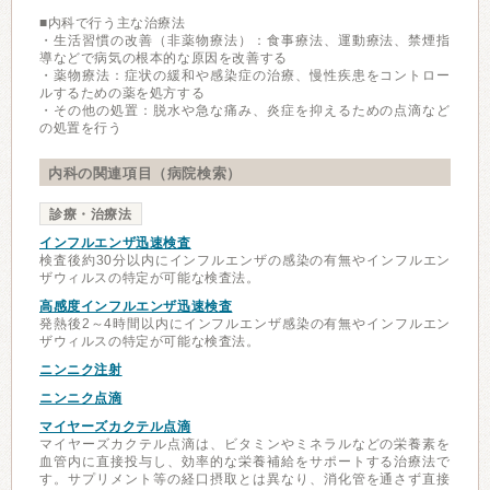
■内科で行う主な治療法
・生活習慣の改善（非薬物療法）：食事療法、運動療法、禁煙指
導などで病気の根本的な原因を改善する
・薬物療法：症状の緩和や感染症の治療、慢性疾患をコントロー
ルするための薬を処方する
・その他の処置：脱水や急な痛み、炎症を抑えるための点滴など
の処置を行う
内科の関連項目（病院検索）
診療・治療法
インフルエンザ迅速検査
検査後約30分以内にインフルエンザの感染の有無やインフルエン
ザウィルスの特定が可能な検査法。
高感度インフルエンザ迅速検査
発熱後2～4時間以内にインフルエンザ感染の有無やインフルエン
ザウィルスの特定が可能な検査法。
ニンニク注射
ニンニク点滴
マイヤーズカクテル点滴
マイヤーズカクテル点滴は、ビタミンやミネラルなどの栄養素を
血管内に直接投与し、効率的な栄養補給をサポートする治療法で
す。サプリメント等の経口摂取とは異なり、消化管を通さず直接