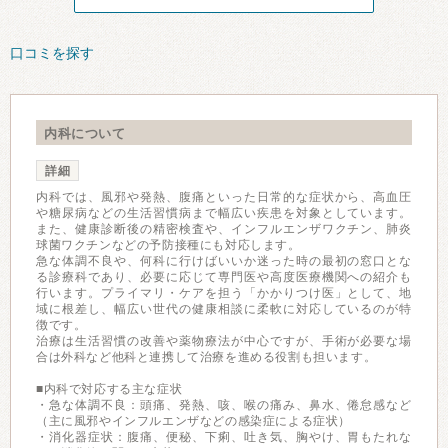
口コミを探す
内科について
詳細
内科では、風邪や発熱、腹痛といった日常的な症状から、高血圧
や糖尿病などの生活習慣病まで幅広い疾患を対象としています。
また、健康診断後の精密検査や、インフルエンザワクチン、肺炎
球菌ワクチンなどの予防接種にも対応します。
急な体調不良や、何科に行けばいいか迷った時の最初の窓口とな
る診療科であり、必要に応じて専門医や高度医療機関への紹介も
行います。プライマリ・ケアを担う「かかりつけ医」として、地
域に根差し、幅広い世代の健康相談に柔軟に対応しているのが特
徴です。
治療は生活習慣の改善や薬物療法が中心ですが、手術が必要な場
合は外科など他科と連携して治療を進める役割も担います。
■内科で対応する主な症状
・急な体調不良：頭痛、発熱、咳、喉の痛み、鼻水、倦怠感など
（主に風邪やインフルエンザなどの感染症による症状）
・消化器症状：腹痛、便秘、下痢、吐き気、胸やけ、胃もたれな