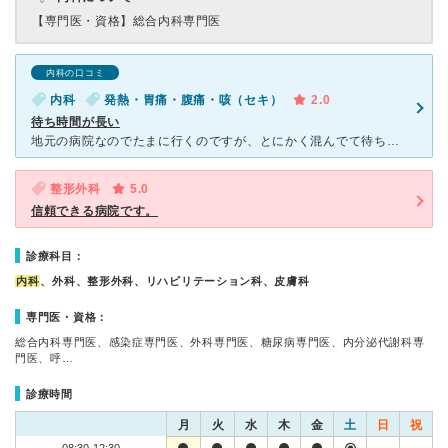
【専門医・資格】
総合内科専門医
内科の口コミ
内科
発熱・胃痛・腹痛・咳（セキ）
2.0
待ち時間が長い
地元の病院なのでたまに行くのですが、とにかく混んでて待ち時間が長いです。 なので、時間に余裕のあるときでないと行きません。 待合室は、いつもおばあちゃん達の井戸端会議のようになっています。笑 一
整形外科
5.0
信頼できる病院です。
診療科目：
内科
、外科、整形外科、リハビリテーション科、皮膚科
専門医・資格：
総合内科専門医、感染症専門医、外科専門医、糖尿病専門医、内分泌代謝科専
門医、呼…
診療時間
月
火
水
木
金
土
日
祝