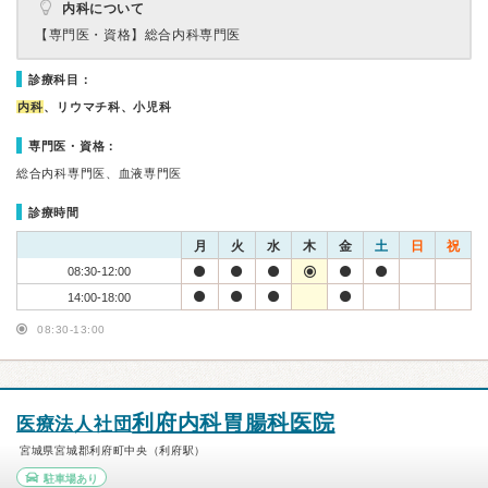
内科について
【専門医・資格】
総合内科専門医
診療科目：
内科
、リウマチ科、小児科
専門医・資格：
総合内科専門医、血液専門医
診療時間
月
火
水
木
金
土
日
祝
08:30-12:00
14:00-18:00
08:30-13:00
利府内科胃腸科医院
医療法人社団
宮城県宮城郡利府町中央（利府駅）
駐車場あり