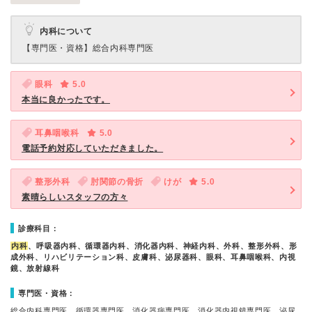
内科について
【専門医・資格】
総合内科専門医
眼科
5.0
本当に良かったです。
耳鼻咽喉科
5.0
電話予約対応していただきました。
整形外科
肘関節の骨折
けが
5.0
素晴らしいスタッフの方々
診療科目：
内科
、呼吸器内科、循環器内科、消化器内科、神経内科、外科、整形外科、形
成外科、リハビリテーション科、皮膚科、泌尿器科、眼科、耳鼻咽喉科、内視
鏡、放射線科
専門医・資格：
総合内科専門医、循環器専門医、消化器病専門医、消化器内視鏡専門医、泌尿