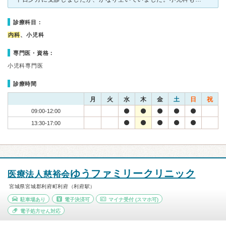
診療科目：
内科
、小児科
専門医・資格：
小児科専門医
診療時間
月
火
水
木
金
土
日
祝
09:00-12:00
13:30-17:00
ゆうファミリークリニック
医療法人慈裕会
宮城県宮城郡利府町利府（利府駅）
駐車場あり
電子決済可
マイナ受付
(スマホ可)
電子処方せん対応