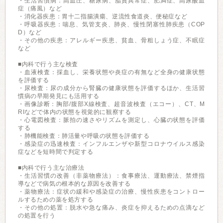
・生活習慣病：高血圧、糖尿病、脂質異常症、肥満症、高尿酸血
症（痛風）など
・消化器疾患：胃十二指腸潰瘍、逆流性食道炎、便秘症など
・呼吸器疾患：喘息、気管支炎、肺炎、慢性閉塞性肺疾患（COP
D）など
・その他の疾患：アレルギー疾患、貧血、骨粗しょう症、不眠症
など
■内科で行う主な検査
・血液検査：採血し、栄養状態や炎症の有無など全身の健康状態
を評価する
・尿検査：尿の成分から腎臓の健康状態を評価するほか、生活習
慣病の早期発見にも活用する
・画像診断：胸部/腹部X線検査、超音波検査（エコー）、CT、M
RIなどで体内の状態を視覚的に観察する
・心電図検査：脈拍の速さやリズムを測定し、心臓の状態を評価
する
・肺機能検査：肺活量や呼吸の状態を評価する
・感染症の迅速検査：インフルエンザや新型コロナウイルス感染
症などを短時間で判定する
■内科で行う主な治療法
・生活習慣の改善（非薬物療法）：食事療法、運動療法、禁煙指
導などで病気の根本的な原因を改善する
・薬物療法：症状の緩和や感染症の治療、慢性疾患をコントロー
ルするための薬を処方する
・その他の処置：脱水や急な痛み、炎症を抑えるための点滴など
の処置を行う