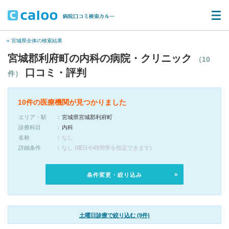
« 宮城県全体の検索結果
宮城郡利府町の内科の病院・クリニック
（10
口コミ・評判
件）
10件の医療機関が見つかりました
エリア・駅
宮城県宮城郡利府町
診療科目
内科
名称
なし
詳細条件
なし (曜日や時間帯を指定できます)
条件変更・絞り込み
土曜日診療で絞り込む (9件)