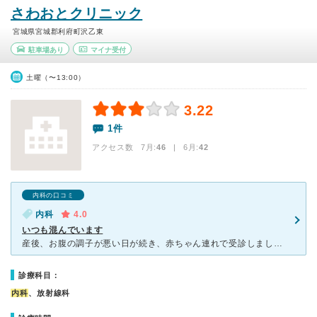
さわおとクリニック
宮城県宮城郡利府町沢乙東
駐車場あり
マイナ受付
土曜（〜13:00）
3.22
1件
アクセス数 7月:
46
| 6月:
42
内科の口コミ
内科
4.0
いつも混んでいます
産後、お腹の調子が悪い日が続き、赤ちゃん連れで受診しました。いつもは混雑していて、とくに高齢の方が多いイメージです。予約制ではないので、当日受付しますが、早くに受付だけして、一度帰宅している方もいるよ
診療科目：
内科
、放射線科