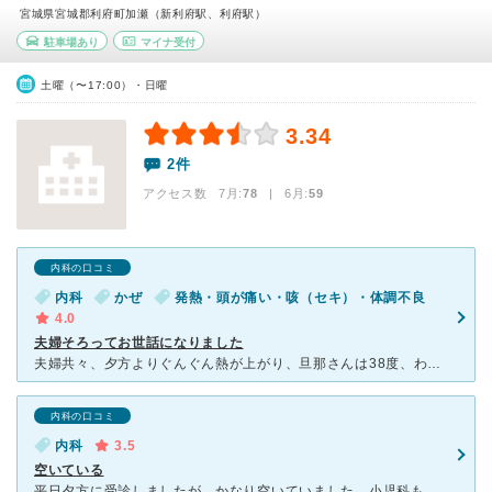
宮城県宮城郡利府町加瀬（新利府駅、利府駅）
駐車場あり
マイナ受付
土曜（〜17:00）・日曜
3.34
2件
アクセス数 7月:
78
| 6月:
59
内科の口コミ
内科
かぜ
発熱・頭が痛い・咳（セキ）・体調不良
4.0
夫婦そろってお世話になりました
夫婦共々、夕方よりぐんぐん熱が上がり、旦那さんは38度、わたしは37.5度でつぎの日の朝に来院しました。 多少人はいましたが待ち時間は短く、すぐ呼ばれました。(平日の朝だったからか子どもが多くいたよ
内科の口コミ
内科
3.5
空いている
平日夕方に受診しましたが、かなり空いていました。小児科も診てもらえるので子どもと一緒に行けるのもありがたいです。 私が行った時も子ども連れが多かったと思います。 混雑していないので、待ち時間も長く