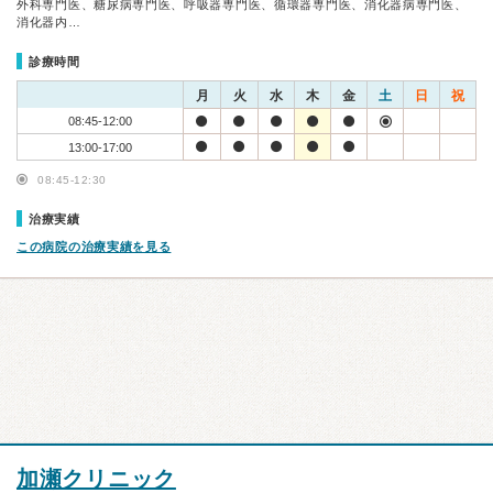
外科専門医、糖尿病専門医、呼吸器専門医、循環器専門医、消化器病専門医、
消化器内…
診療時間
月
火
水
木
金
土
日
祝
08:45-12:00
13:00-17:00
08:45-12:30
治療実績
この病院の治療実績を見る
加瀬クリニック