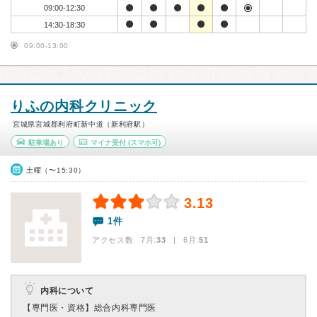
09:00-12:30
14:30-18:30
09:00-13:00
りふの内科クリニック
宮城県宮城郡利府町新中道（新利府駅）
駐車場あり
マイナ受付
(スマホ可)
土曜（〜15:30）
3.13
1件
アクセス数 7月:
33
| 6月:
51
内科について
【専門医・資格】
総合内科専門医