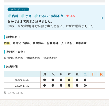
内科の口コミ
内科
かぜ
だるい・体調不良
3.5
おかげさまで風邪が治りました。
[症状・来院理由] 急な発熱が出たときに、近所に場所があったので、昨日少し体調不良が改善したのですけれど、発熱があったため宮田利府クリニックに行きました。 [医師の診断・治療法] 扁桃腺のはれ、
診療科目：
内科
、内分泌代謝科、糖尿病科、腎臓内科、人工透析、健康診断
専門医・資格：
総合内科専門医、腎臓専門医、透析専門医
診療時間
月
火
水
木
金
土
日
祝
09:00-11:30
14:00-17:30
14:00-15:30