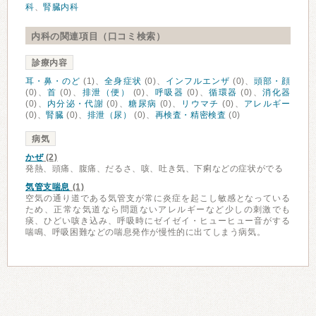
科
、
腎臓内科
内科の関連項目（口コミ検索）
診療内容
耳・鼻・のど
(1)、
全身症状
(0)、
インフルエンザ
(0)、
頭部・顔
(0)、
首
(0)、
排泄（便）
(0)、
呼吸器
(0)、
循環器
(0)、
消化器
(0)、
内分泌・代謝
(0)、
糖尿病
(0)、
リウマチ
(0)、
アレルギー
(0)、
腎臓
(0)、
排泄（尿）
(0)、
再検査・精密検査
(0)
病気
かぜ
(2)
発熱、頭痛、腹痛、だるさ、咳、吐き気、下痢などの症状がでる
気管支喘息
(1)
空気の通り道である気管支が常に炎症を起こし敏感となっている
ため、正常な気道なら問題ないアレルギーなど少しの刺激でも
痰、ひどい咳き込み、呼吸時にゼイゼイ・ヒューヒュー音がする
喘鳴、呼吸困難などの喘息発作が慢性的に出てしまう病気。