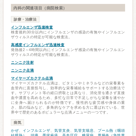
内科の関連項目（病院検索）
診療・治療法
インフルエンザ迅速検査
検査後約30分以内にインフルエンザの感染の有無やインフルエン
ザウィルスの特定が可能な検査法。
高感度インフルエンザ迅速検査
発熱後2～4時間以内にインフルエンザ感染の有無やインフルエン
ザウィルスの特定が可能な検査法。
ニンニク注射
ニンニク点滴
マイヤーズカクテル点滴
マイヤーズカクテル点滴は、ビタミンやミネラルなどの栄養素を
血管内に直接投与し、効率的な栄養補給をサポートする治療法で
す。サプリメント等の経口摂取とは異なり、消化管を通さず直接
血中濃度を高めるため、多忙な日常で不足しがちな栄養を速やか
に全身へ届けられるのが特徴です。慢性的な疲労感や身体の重
さ、肌の悩みなど、多角的なケアを求める方に選ばれている、世
界中で歴史のあるポピュラーな点滴メニューの一つです。
病気
かぜ
、
インフルエンザ
、
気管支炎
、
気管支喘息
、
プール熱（咽頭
結膜熱）
、
頭痛
、
帯状疱疹
、
高血圧症
、
糖尿病
、
胃腸炎（急性胃