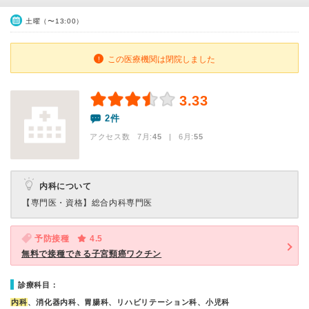
土曜（〜13:00）
この医療機関は閉院しました
3.33
2件
アクセス数 7月:
45
| 6月:
55
内科について
【専門医・資格】
総合内科専門医
予防接種
4.5
無料で接種できる子宮頸癌ワクチン
診療科目：
内科
、消化器内科、胃腸科、リハビリテーション科、小児科