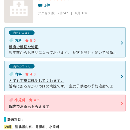
3件
アクセス数 7月:
47
| 6月:
106
内科の口コミ
内科
5.0
親身で親切な対応
数年前からお世話になっております。 症状を詳しく聞いて診断してくれます。 例えば「お腹が痛い」と言うと、いつからどんな風に痛いのか、痛みの種類はどうか詳しく聞かれ、実際ベッドに横になって痛む位
内科の口コミ
内科
4.0
とても丁寧に説明してくれます。
近所にあるかかりつけの病院です。 主に子供達の予防注射でよくお世話になります。 先生は日本の方ではないようですが、とても丁寧に説明してくれます。 予防注射はあと何回、何々受けなきゃいけないと母子
小児科
4.5
院内でお薬ももらえます
診療科目：
内科
、消化器内科、胃腸科、小児科