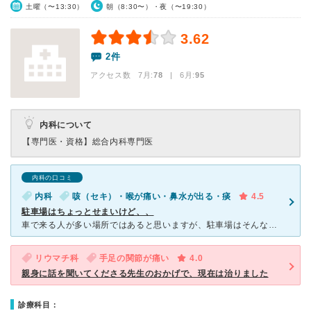
土曜（〜13:30）
朝（8:30〜）・夜（〜19:30）
3.62
2件
アクセス数 7月:
78
| 6月:
95
内科について
【専門医・資格】
総合内科専門医
内科の口コミ
内科
咳（セキ）・喉が痛い・鼻水が出る・痰
4.5
駐車場はちょっとせまいけど、、
車で来る人が多い場所ではあると思いますが、駐車場はそんなに大きくないので混雑時は近場にはとめられなさそうです。病院自体は設備が整っていて様々な病気に対応してくれそうだなと感じています。旦那さんも咳喘息
リウマチ科
手足の関節が痛い
4.0
親身に話を聞いてくださる先生のおかげで、現在は治りました
診療科目：