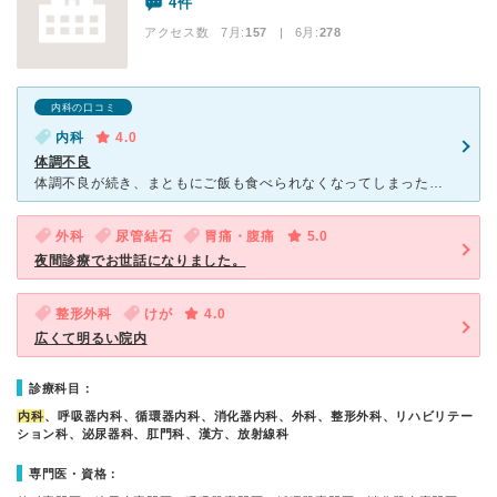
4件
アクセス数 7月:
157
| 6月:
278
内科の口コミ
内科
4.0
体調不良
体調不良が続き、まともにご飯も食べられなくなってしまったので受診しました。 夏だったので夏バテと疲労がたまっているのかもということで、まずは回復するために点滴をしていただきました。吐き気もあったので
外科
尿管結石
胃痛・腹痛
5.0
夜間診療でお世話になりました。
整形外科
けが
4.0
広くて明るい院内
診療科目：
内科
、呼吸器内科、循環器内科、消化器内科、外科、整形外科、リハビリテー
ション科、泌尿器科、肛門科、漢方、放射線科
専門医・資格：