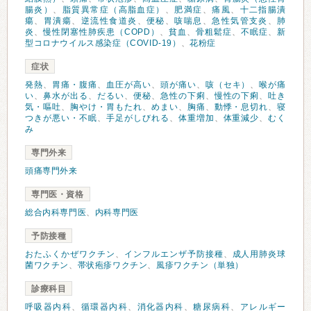
腸炎）
、
脂質異常症（高脂血症）
、
肥満症
、
痛風
、
十二指腸潰
瘍
、
胃潰瘍
、
逆流性食道炎
、
便秘
、
咳喘息
、
急性気管支炎
、
肺
炎
、
慢性閉塞性肺疾患（COPD）
、
貧血
、
骨粗鬆症
、
不眠症
、
新
型コロナウイルス感染症（COVID-19）
、
花粉症
症状
発熱
、
胃痛・腹痛
、
血圧が高い
、
頭が痛い
、
咳（セキ）
、
喉が痛
い
、
鼻水が出る
、
だるい
、
便秘
、
急性の下痢
、
慢性の下痢
、
吐き
気・嘔吐
、
胸やけ・胃もたれ
、
めまい
、
胸痛
、
動悸・息切れ
、
寝
つきが悪い・不眠
、
手足がしびれる
、
体重増加
、
体重減少
、
むく
み
専門外来
頭痛専門外来
専門医・資格
総合内科専門医
、
内科専門医
予防接種
おたふくかぜワクチン
、
インフルエンザ予防接種
、
成人用肺炎球
菌ワクチン
、
帯状疱疹ワクチン
、
風疹ワクチン（単独）
診療科目
呼吸器内科
、
循環器内科
、
消化器内科
、
糖尿病科
、
アレルギー