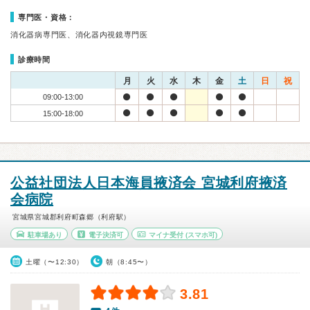
専門医・資格：
消化器病専門医、消化器内視鏡専門医
診療時間
月
火
水
木
金
土
日
祝
09:00-13:00
15:00-18:00
公益社団法人日本海員掖済会 宮城利府掖済
会病院
宮城県宮城郡利府町森郷（利府駅）
駐車場あり
電子決済可
マイナ受付
(スマホ可)
土曜（〜12:30）
朝（8:45〜）
3.81