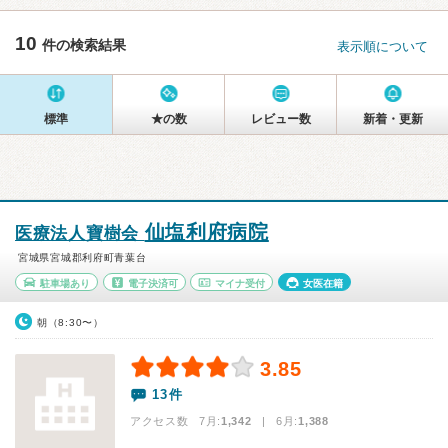
10
件の検索結果
表示順について
標準
★の数
レビュー数
新着・更新
仙塩利府病院
医療法人寶樹会
宮城県宮城郡利府町青葉台
駐車場あり
電子決済可
マイナ受付
女医在籍
朝（8:30〜）
3.85
13件
アクセス数 7月:
1,342
| 6月:
1,388