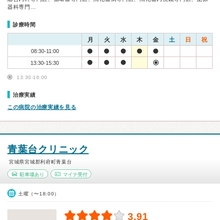
器科専門…
診療時間
月
火
水
木
金
土
日
祝
08:30-11:00
13:30-15:30
13:30-16:00
治療実績
この病院の治療実績を見る
青葉台クリニック
宮城県宮城郡利府町青葉台
駐車場あり
マイナ受付
土曜（〜18:00）
3.91