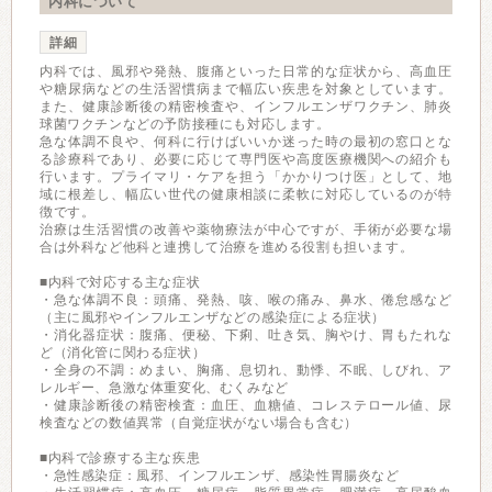
内科について
詳細
内科では、風邪や発熱、腹痛といった日常的な症状から、高血圧
や糖尿病などの生活習慣病まで幅広い疾患を対象としています。
また、健康診断後の精密検査や、インフルエンザワクチン、肺炎
球菌ワクチンなどの予防接種にも対応します。
急な体調不良や、何科に行けばいいか迷った時の最初の窓口とな
る診療科であり、必要に応じて専門医や高度医療機関への紹介も
行います。プライマリ・ケアを担う「かかりつけ医」として、地
域に根差し、幅広い世代の健康相談に柔軟に対応しているのが特
徴です。
治療は生活習慣の改善や薬物療法が中心ですが、手術が必要な場
合は外科など他科と連携して治療を進める役割も担います。
■内科で対応する主な症状
・急な体調不良：頭痛、発熱、咳、喉の痛み、鼻水、倦怠感など
（主に風邪やインフルエンザなどの感染症による症状）
・消化器症状：腹痛、便秘、下痢、吐き気、胸やけ、胃もたれな
ど（消化管に関わる症状）
・全身の不調：めまい、胸痛、息切れ、動悸、不眠、しびれ、ア
レルギー、急激な体重変化、むくみなど
・健康診断後の精密検査：血圧、血糖値、コレステロール値、尿
検査などの数値異常（自覚症状がない場合も含む）
■内科で診療する主な疾患
・急性感染症：風邪、インフルエンザ、感染性胃腸炎など