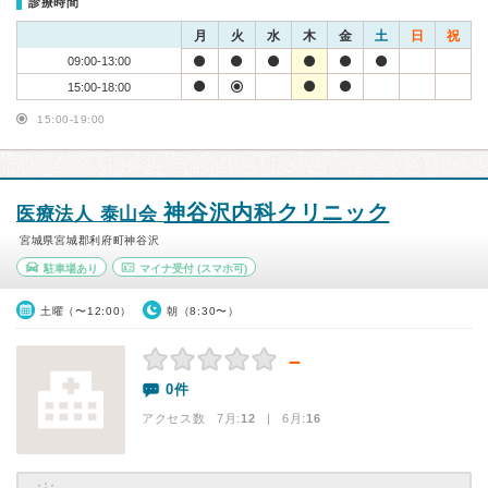
診療時間
月
火
水
木
金
土
日
祝
09:00-13:00
15:00-18:00
15:00-19:00
神谷沢内科クリニック
医療法人 泰山会
宮城県宮城郡利府町神谷沢
駐車場あり
マイナ受付
(スマホ可)
土曜（〜12:00）
朝（8:30〜）
－
0件
アクセス数 7月:
12
| 6月:
16