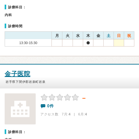
診療科目：
内科
診療時間
月
火
水
木
金
土
日
祝
13:30-15:30
金子医院
岩手県下閉伊郡岩泉町岩泉
－
0件
アクセス数 7月:
4
| 6月:
4
診療科目：