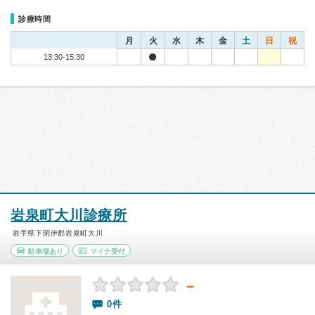
診療時間
月
火
水
木
金
土
日
祝
13:30-15:30
岩泉町大川診療所
岩手県下閉伊郡岩泉町大川
駐車場あり
マイナ受付
－
0件