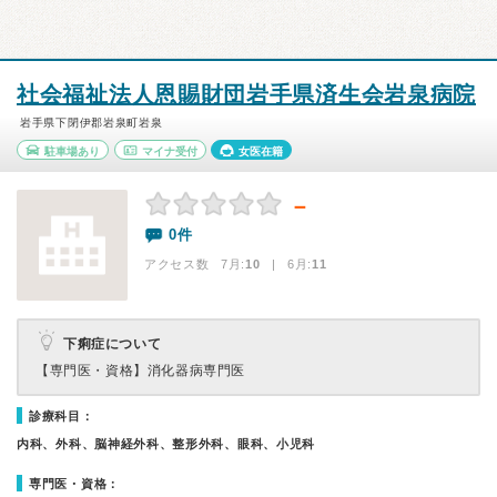
社会福祉法人恩賜財団岩手県済生会岩泉病院
岩手県下閉伊郡岩泉町岩泉
駐車場あり
マイナ受付
女医在籍
－
0件
アクセス数 7月:
10
| 6月:
11
下痢症について
【専門医・資格】
消化器病専門医
診療科目：
内科、外科、脳神経外科、整形外科、眼科、小児科
専門医・資格：