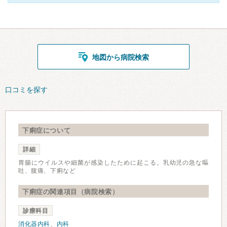
地図から病院検索
口コミを探す
下痢症について
詳細
胃腸にウイルスや細菌が感染したために起こる。乳幼児の急な嘔
吐、腹痛、下痢など
下痢症の関連項目（病院検索）
診療科目
消化器内科
、
内科