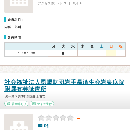
アクセス数 7月:
3
| 6月:
4
診療科目：
内科、外科
診療時間
月
火
水
木
金
土
日
祝
13:30-15:30
社会福祉法人恩賜財団岩手県済生会岩泉病院
附属有芸診療所
岩手県下閉伊郡岩泉町上有芸
駐車場あり
マイナ受付
－
0件