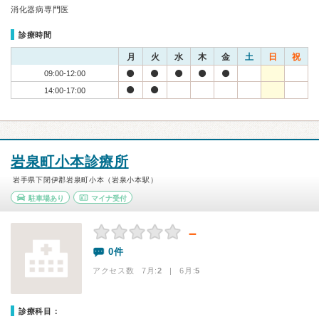
消化器病専門医
診療時間
月
火
水
木
金
土
日
祝
09:00-12:00
14:00-17:00
岩泉町小本診療所
岩手県下閉伊郡岩泉町小本（岩泉小本駅）
駐車場あり
マイナ受付
－
0件
アクセス数 7月:
2
| 6月:
5
診療科目：