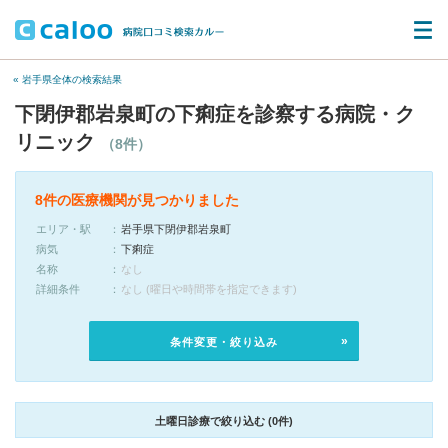
« 岩手県全体の検索結果
下閉伊郡岩泉町の下痢症を診察する病院・ク
リニック
（8件）
8件の医療機関が見つかりました
エリア・駅
岩手県下閉伊郡岩泉町
病気
下痢症
名称
なし
詳細条件
なし (曜日や時間帯を指定できます)
条件変更・絞り込み
土曜日診療で絞り込む (0件)