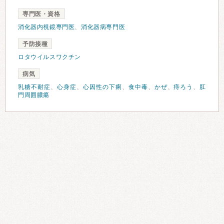
専門医・資格
消化器内視鏡専門医
、
消化器病専門医
予防接種
ロタウイルスワクチン
病気
乳糖不耐症
、
心身症
、
心因性の下痢
、
食中毒
、
かぜ
、
痔ろう
、
肛
門周囲膿瘍