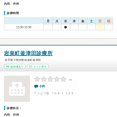
内科、外科
診療時間
月
火
水
木
金
土
日
祝
13:30-15:30
岩泉町釜津田診療所
岩手県下閉伊郡岩泉町釜津田
駐車場あり
マイナ受付
－
0件
アクセス数 7月:
4
| 6月:
3
診療科目：
内科、外科