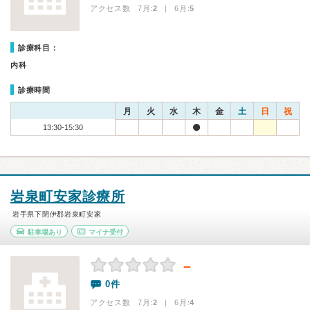
アクセス数 7月:
2
| 6月:
5
診療科目：
内科
診療時間
月
火
水
木
金
土
日
祝
13:30-15:30
岩泉町安家診療所
岩手県下閉伊郡岩泉町安家
駐車場あり
マイナ受付
－
0件
アクセス数 7月:
2
| 6月:
4