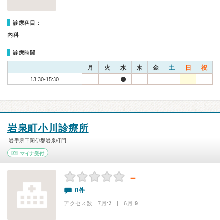
診療科目：
内科
診療時間
月
火
水
木
金
土
日
祝
13:30-15:30
岩泉町小川診療所
岩手県下閉伊郡岩泉町門
マイナ受付
－
0件
アクセス数 7月:
2
| 6月:
9