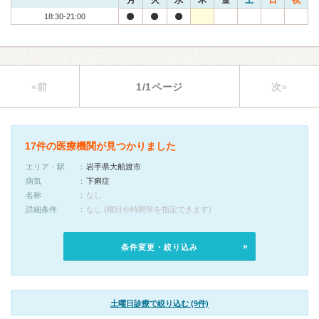
月
火
水
木
金
土
日
祝
18:30-21:00
«前
1/1ページ
次»
17件の医療機関が見つかりました
エリア・駅
岩手県大船渡市
病気
下痢症
名称
なし
詳細条件
なし (曜日や時間帯を指定できます)
条件変更・絞り込み
土曜日診療で絞り込む (9件)