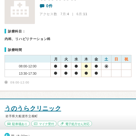
0件
アクセス数 7月:
4
| 6月:
11
診療科目：
内科、リハビリテーション科
診療時間
月
火
水
木
金
土
日
祝
08:00-12:00
13:30-17:30
09:00-12:00
うのうらクリニック
岩手県大船渡市立根町
駐車場あり
マイナ受付
電子処方せん対応
朝（8:30〜）