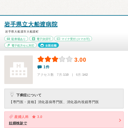
岩手県立大船渡病院
岩手県大船渡市大船渡町
駐車場あり
電子決済可
マイナ受付
(スマホ可)
電子処方せん対応
女医在籍
3.00
1件
アクセス数 7月:
110
| 6月:
142
下痢症について
【専門医・資格】
消化器病専門医、消化器内視鏡専門医
産婦人科
3.0
妊婦検診で