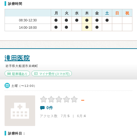
診療時間
月
火
水
木
金
土
日
祝
08:30-12:30
14:00-18:00
滝田医院
岩手県大船渡市末崎町
駐車場あり
マイナ受付
(スマホ可)
土曜（〜12:00）
－
0件
アクセス数 7月:
5
| 6月:
4
診療科目：