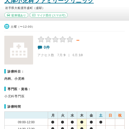
大津小児科ファミリークリニック
岩手県大船渡市盛町（盛駅）
駐車場あり
マイナ受付
(スマホ可)
土曜（〜12:00）
－
0件
アクセス数 7月:
9
| 6月:
10
診療科目：
内科、小児科
専門医・資格：
小児科専門医
診療時間
月
火
水
木
金
土
日
祝
09:00-12:00