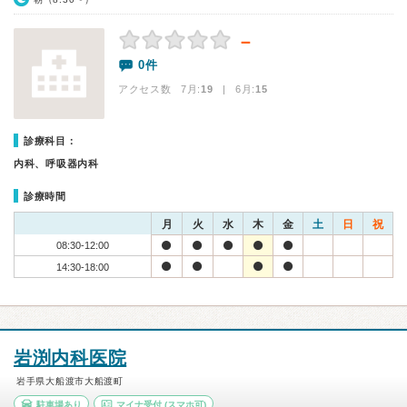
－
0件
アクセス数 7月:
19
| 6月:
15
診療科目：
内科、呼吸器内科
診療時間
月
火
水
木
金
土
日
祝
08:30-12:00
14:30-18:00
岩渕内科医院
岩手県大船渡市大船渡町
駐車場あり
マイナ受付
(スマホ可)