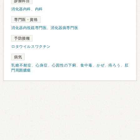
診療科目
消化器内科
、
内科
専門医・資格
消化器内視鏡専門医
、
消化器病専門医
予防接種
ロタウイルスワクチン
病気
乳糖不耐症
、
心身症
、
心因性の下痢
、
食中毒
、
かぜ
、
痔ろう
、
肛
門周囲膿瘍