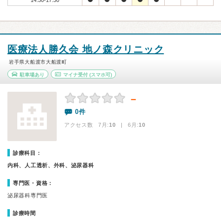
14:30-17:30
医療法人勝久会 地ノ森クリニック
岩手県大船渡市大船渡町
駐車場あり
マイナ受付
(スマホ可)
－
0件
アクセス数 7月:
10
| 6月:
10
診療科目：
内科、人工透析、外科、泌尿器科
専門医・資格：
泌尿器科専門医
診療時間