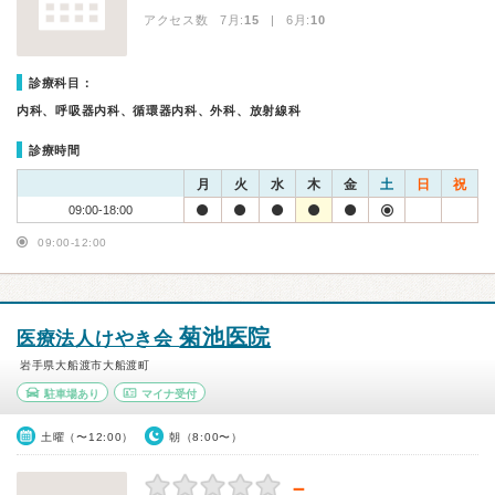
アクセス数 7月:
15
| 6月:
10
診療科目：
内科、呼吸器内科、循環器内科、外科、放射線科
診療時間
月
火
水
木
金
土
日
祝
09:00-18:00
09:00-12:00
菊池医院
医療法人けやき会
岩手県大船渡市大船渡町
駐車場あり
マイナ受付
土曜（〜12:00）
朝（8:00〜）
－