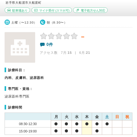
岩手県大船渡市大船渡町
駐車場あり
マイナ受付
(スマホ可)
電子処方せん対応
土曜（〜12:30）
朝（8:30〜）
－
0件
アクセス数 7月:
15
| 6月:
21
診療科目：
内科、皮膚科、泌尿器科
専門医・資格：
泌尿器科専門医
診療時間
月
火
水
木
金
土
日
祝
08:30-12:30
15:00-19:00