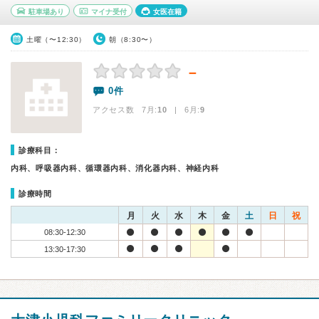
駐車場あり
マイナ受付
女医在籍
土曜（〜12:30）
朝（8:30〜）
－
0件
アクセス数 7月:
10
| 6月:
9
診療科目：
内科、呼吸器内科、循環器内科、消化器内科、神経内科
診療時間
月
火
水
木
金
土
日
祝
08:30-12:30
13:30-17:30