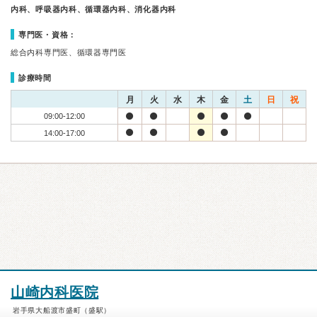
内科、呼吸器内科、循環器内科、消化器内科
専門医・資格：
総合内科専門医、循環器専門医
診療時間
月
火
水
木
金
土
日
祝
09:00-12:00
14:00-17:00
山崎内科医院
岩手県大船渡市盛町（盛駅）