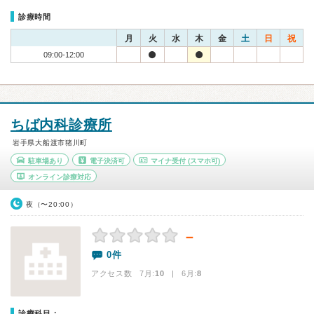
診療時間
月
火
水
木
金
土
日
祝
09:00-12:00
ちば内科診療所
岩手県大船渡市猪川町
駐車場あり
電子決済可
マイナ受付
(スマホ可)
オンライン診療対応
夜（〜20:00）
－
0件
アクセス数 7月:
10
| 6月:
8
診療科目：