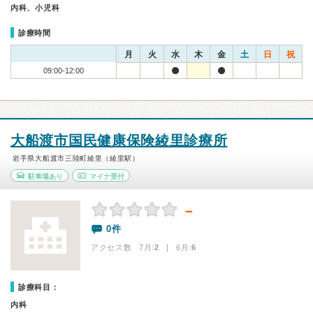
内科、小児科
診療時間
月
火
水
木
金
土
日
祝
09:00-12:00
大船渡市国民健康保険綾里診療所
岩手県大船渡市三陸町綾里（綾里駅）
駐車場あり
マイナ受付
－
0件
アクセス数 7月:
2
| 6月:
6
診療科目：
内科