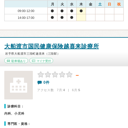
月
火
水
木
金
土
日
祝
09:00-12:00
14:00-17:00
大船渡市国民健康保険越喜来診療所
岩手県大船渡市三陸町越喜来（三陸駅）
駐車場あり
マイナ受付
－
0件
アクセス数 7月:
4
| 6月:
5
診療科目：
内科、小児科
専門医・資格：