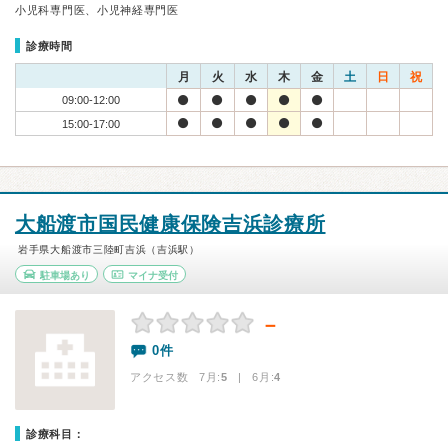
小児科専門医、小児神経専門医
診療時間
月
火
水
木
金
土
日
祝
09:00-12:00
15:00-17:00
大船渡市国民健康保険吉浜診療所
岩手県大船渡市三陸町吉浜（吉浜駅）
駐車場あり
マイナ受付
－
0件
アクセス数 7月:
5
| 6月:
4
診療科目：