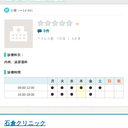
土曜（〜12:00）
－
0件
アクセス数 7月:
9
| 6月:
8
診療科目：
内科、泌尿器科
診療時間
月
火
水
木
金
土
日
祝
09:00-12:00
14:00-18:00
石倉クリニック