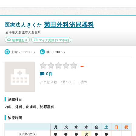
菊田外科泌尿器科
医療法人きくた
岩手県大船渡市大船渡町
駐車場あり
マイナ受付
(スマホ可)
土曜（〜12:00）
朝（8:30〜）
－
0件
アクセス数 7月:
11
| 6月:
9
診療科目：
内科、外科、皮膚科、泌尿器科
診療時間
月
火
水
木
金
土
日
祝
08:30-12:00