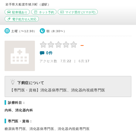
岩手県大船渡市猪川町（盛駅）
駐車場あり
ネット予約
マイナ受付
(スマホ可)
電子処方せん対応
土曜（〜12:30）
朝（8:30〜）
－
0件
アクセス数 7月:
22
| 6月:
17
下痢症について
【専門医・資格】
消化器病専門医、消化器内視鏡専門医
診療科目：
内科、消化器内科
専門医・資格：
糖尿病専門医、消化器病専門医、消化器内視鏡専門医