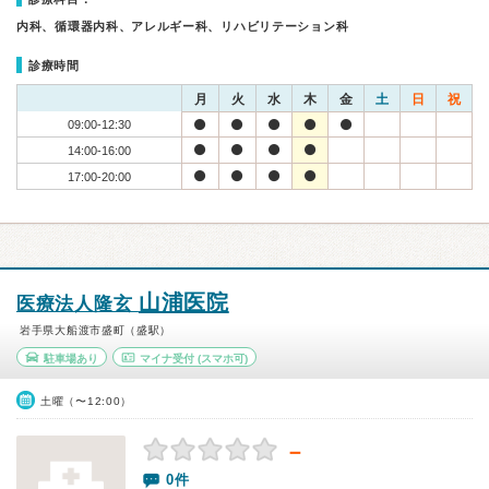
内科、循環器内科、アレルギー科、リハビリテーション科
診療時間
月
火
水
木
金
土
日
祝
09:00-12:30
14:00-16:00
17:00-20:00
山浦医院
医療法人隆玄
岩手県大船渡市盛町（盛駅）
駐車場あり
マイナ受付
(スマホ可)
土曜（〜12:00）
－
0件