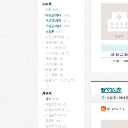
内科系
内科
(5件)
呼吸器内科
(1件)
循環器内科
(2件)
消化器内科
(3件)
胃腸科
(3件)
診療所
内分泌代謝科
(0)
糖尿病科
(0)
リウマチ科
(0)
アレルギー科
(0)
08:30-12:30
神経内科
(0)
14:00-18:00
血液内科
(0)
腎臓内科
(0)
人工透析
(0)
緩和ケア（ホスピス）
(0)
野宮医院
外科系
青森県北津軽
外科
(2件)
呼吸器外科
(0)
朝（8:30〜）
心臓血管外科
(0)
消化器外科
(0)
乳腺科
(0)
脳神経外科
(0)