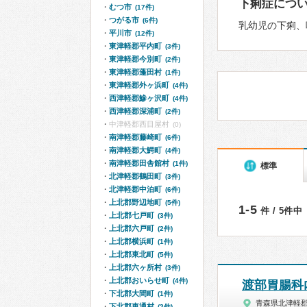
下痢症につ
むつ市
(17件)
つがる市
(6件)
乳幼児の下痢、
平川市
(12件)
東津軽郡平内町
(3件)
東津軽郡今別町
(2件)
東津軽郡蓬田村
(1件)
東津軽郡外ヶ浜町
(4件)
西津軽郡鰺ヶ沢町
(4件)
西津軽郡深浦町
(2件)
中津軽郡西目屋村
(0)
南津軽郡藤崎町
(6件)
南津軽郡大鰐町
(4件)
南津軽郡田舎館村
(1件)
標準
北津軽郡鶴田町
(3件)
北津軽郡中泊町
(6件)
上北郡野辺地町
(5件)
1-5
件 / 5件中
上北郡七戸町
(3件)
上北郡六戸町
(2件)
上北郡横浜町
(1件)
上北郡東北町
(5件)
上北郡六ヶ所村
(3件)
上北郡おいらせ町
(4件)
渡部胃腸科
下北郡大間町
(1件)
青森県北津軽
下北郡東通村
(2件)