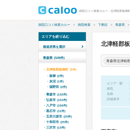
病院口コミ検索カルー - 北津軽郡板柳
病院口コミ検索カルー
病院検索
下痢症
青森県
エリアを絞り込む
北津軽郡
都道府県を選択
青森県
(549件)
青森県北津軽
北津軽郡板柳町
(5件)
板柳
(2件)
灰沼
(1件)
エリア・駅
福野田
(2件)
病気
名称
青森市
(142件)
詳細条件
弘前市
(102件)
八戸市
(106件)
黒石市
(12件)
五所川原市
(25件)
十和田市
(25件)
三沢市
(13件)