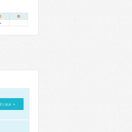
日
祝
●
絞り込み »