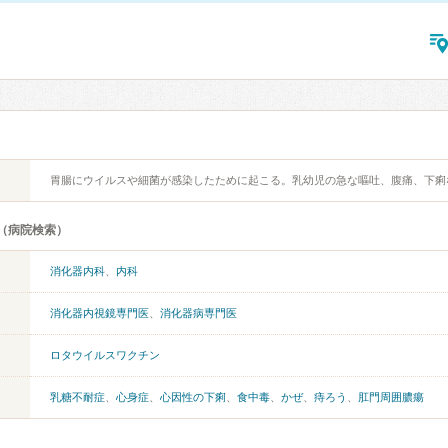
胃腸にウイルスや細菌が感染したために起こる。乳幼児の急な嘔吐、腹痛、下痢
（病院検索）
消化器内科
、
内科
消化器内視鏡専門医
、
消化器病専門医
ロタウイルスワクチン
乳糖不耐症
、
心身症
、
心因性の下痢
、
食中毒
、
かぜ
、
痔ろう
、
肛門周囲膿瘍