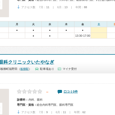
アクセス数 7月：
11
| 6月：
13
| 年間：
88
月
火
水
木
金
土
●
●
●
●
●
13:30-17:00
●
●
眼科クリニックいたやなぎ
郡板柳町福野田（
板柳駅
）
駐車場あり
マイナ受付
－
口コミ0件
診療科：
内科、眼科
専門医・資格：
総合内科専門医、眼科専門医
アクセス数 7月：
9
| 6月：
11
| 年間：
62