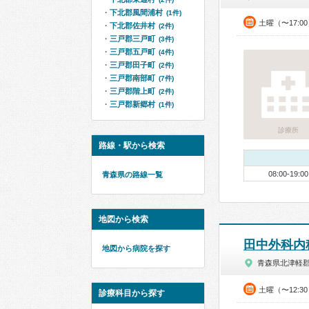
下北郡風間浦村
(1件)
土曜（〜17:
下北郡佐井村
(2件)
三戸郡三戸町
(3件)
三戸郡五戸町
(4件)
三戸郡田子町
(2件)
三戸郡南部町
(7件)
三戸郡階上町
(2件)
三戸郡新郷村
(1件)
診療所
路線・駅から検索
08:00-19:00
青森県の路線一覧
地図から検索
田中外科内
地図から病院を探す
青森県北津軽
土曜（〜12:3
診療科目から探す