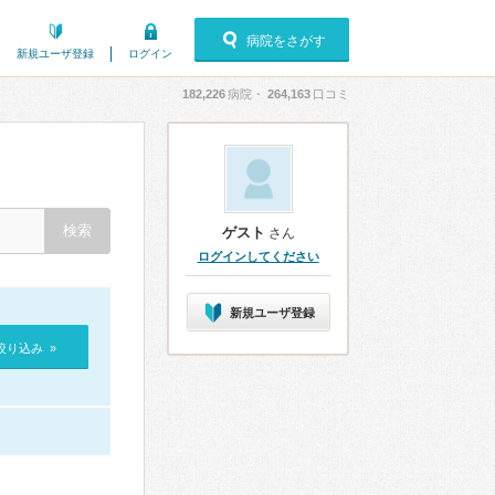
病院をさがす
新規ユーザ登録
ログイン
182,226
病院・
264,163
口コミ
ゲスト
さん
ログインしてください
新規ユーザ登録
絞り込み »