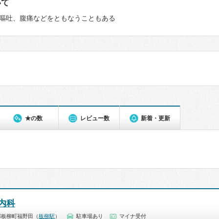
いて
嘔吐、腹痛などをともなうこともある
★の数
レビュー数
新着・更新
内科
郡板柳町福野田（
板柳駅
）
駐車場あり
マイナ受付