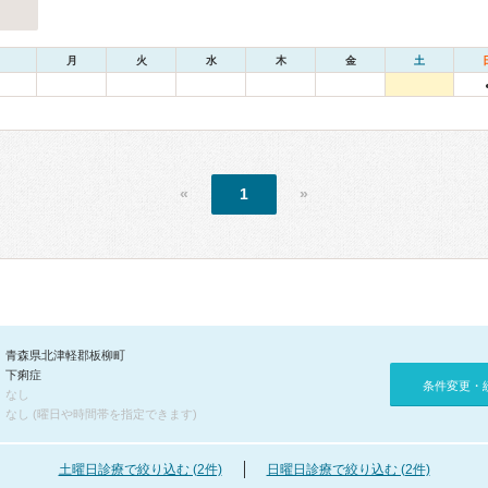
月
火
水
木
金
土
«
1
»
青森県北津軽郡板柳町
下痢症
条件変更・
なし
なし (曜日や時間帯を指定できます)
土曜日診療で絞り込む (2件)
日曜日診療で絞り込む (2件)