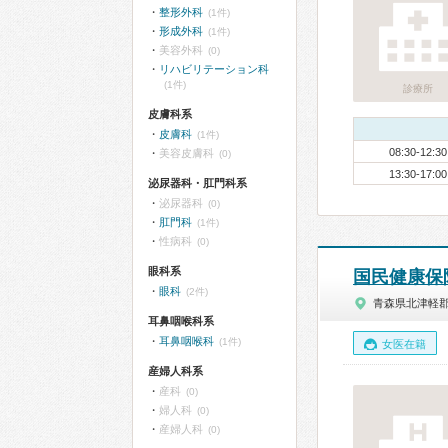
整形外科
(1件)
形成外科
(1件)
美容外科
(0)
リハビリテーション科
(1件)
診療所
皮膚科系
皮膚科
(1件)
08:30-12:30
美容皮膚科
(0)
13:30-17:00
泌尿器科・肛門科系
泌尿器科
(0)
肛門科
(1件)
性病科
(0)
眼科系
国民健康保
眼科
(2件)
青森県北津軽
耳鼻咽喉科系
耳鼻咽喉科
(1件)
女医在籍
産婦人科系
産科
(0)
婦人科
(0)
産婦人科
(0)