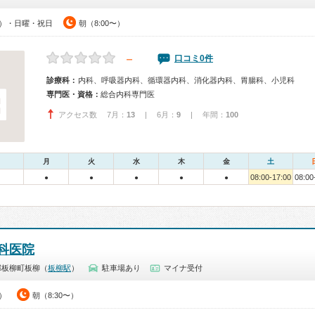
00）・日曜・祝日
朝（8:00〜）
－
口コミ0件
診療科：
内科、呼吸器内科、循環器内科、消化器内科、胃腸科、小児科
専門医・資格：
総合内科専門医
アクセス数 7月：
13
| 6月：
9
| 年間：
100
月
火
水
木
金
土
08:00-17:00
08:00
●
●
●
●
●
科医院
郡板柳町板柳（
板柳駅
）
駐車場あり
マイナ受付
0）
朝（8:30〜）