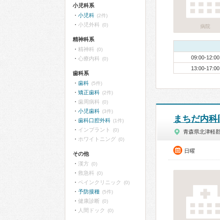
小児科系
小児科
(2件)
小児外科
(0)
病院
精神科系
精神科
(0)
09:00-12:00
心療内科
(0)
13:00-17:00
歯科系
歯科
(5件)
矯正歯科
(2件)
歯周病科
(0)
小児歯科
(3件)
まちだ内科
歯科口腔外科
(1件)
インプラント
(0)
青森県北津軽
ホワイトニング
(0)
日曜
その他
漢方
(0)
救急科
(0)
ペインクリニック
(0)
予防接種
(5件)
健康診断
(0)
人間ドック
(0)