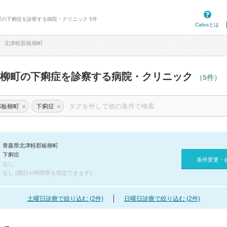
町の下痢症を診察する病院・クリニック 5件
Calooとは
北津軽郡板柳町
板柳町の下痢症を診察する病院・クリニック
（5件）
×
×
郡板柳町
下痢症
青森県北津軽郡板柳町
下痢症
条件変更・
なし
なし (曜日や時間帯を指定できます)
土曜日診療で絞り込む (2件)
日曜日診療で絞り込む (2件)