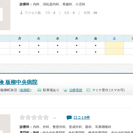
診療科：
内科、消化器内科、胃腸科、小児科
アクセス数 7月：
6
| 6月：
9
| 年間：
58
月
火
水
木
金
土
●
●
●
●
●
●
●
●
●
●
険 板柳中央病院
郡板柳町灰沼（
板柳駅
）
駐車場あり
治療実績
マイナ受付 (スマホ可)
－
口コミ0件
診療科：
内科、外科、整形外科、形成外科、眼科、耳鼻咽喉科
専門医・資格：