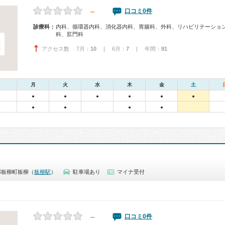
－
口コミ0件
診療科：
内科、循環器内科、消化器内科、胃腸科、外科、リハビリテーショ
科、肛門科
アクセス数 7月：
10
| 6月：
7
| 年間：
91
月
火
水
木
金
土
●
●
●
●
●
●
●
●
●
●
郡板柳町板柳（
板柳駅
）
駐車場あり
マイナ受付
－
口コミ0件