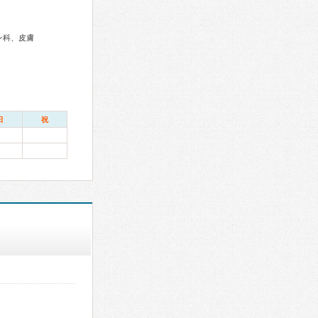
ン科、皮膚
日
祝