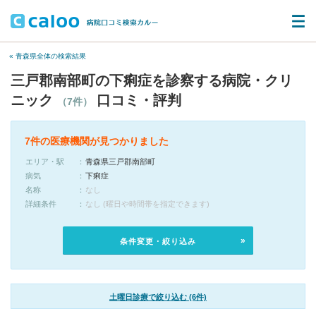
« 青森県全体の検索結果
三戸郡南部町の下痢症を診察する病院・クリ
ニック
口コミ・評判
（7件）
7件の医療機関が見つかりました
エリア・駅
青森県三戸郡南部町
病気
下痢症
名称
なし
詳細条件
なし (曜日や時間帯を指定できます)
条件変更・絞り込み
土曜日診療で絞り込む (6件)