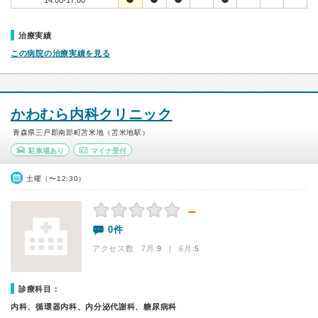
14:00-17:00
治療実績
この病院の治療実績を見る
かわむら内科クリニック
青森県三戸郡南部町苫米地（苫米地駅）
駐車場あり
マイナ受付
土曜（〜12:30）
－
0件
アクセス数 7月:
9
| 6月:
5
診療科目：
内科、循環器内科、内分泌代謝科、糖尿病科