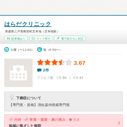
はらだクリニック
青森県三戸郡南部町苫米地（苫米地駅）
駐車場あり
マイナ受付
電子処方せん対応
土曜（〜12:00）
朝（8:00〜）
3.67
2件
アクセス数 7月:
92
| 6月:
67
下痢症について
【専門医・資格】
消化器内視鏡専門医
内科
胃痛・腹痛・膝の痛み
5.0
地域に根ざした病院