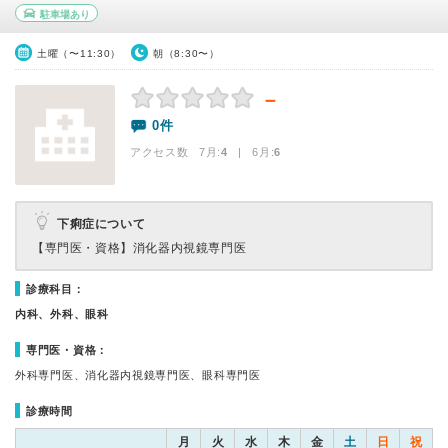
駐車場あり
土曜（〜11:30）
朝（8:30〜）
－
0件
アクセス数 7月:
4
| 6月:
6
下痢症について
【専門医・資格】
消化器内視鏡専門医
診療科目：
内科、外科、眼科
専門医・資格：
外科専門医、消化器内視鏡専門医、眼科専門医
診療時間
月
火
水
木
金
土
日
祝