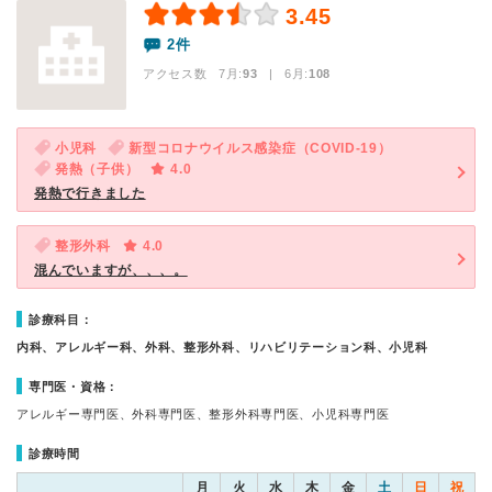
3.45
2件
アクセス数 7月:
93
| 6月:
108
小児科
新型コロナウイルス感染症（COVID-19）
発熱（子供）
4.0
発熱で行きました
整形外科
4.0
混んでいますが、、、。
診療科目：
内科、アレルギー科、外科、整形外科、リハビリテーション科、小児科
専門医・資格：
アレルギー専門医、外科専門医、整形外科専門医、小児科専門医
診療時間
月
火
水
木
金
土
日
祝