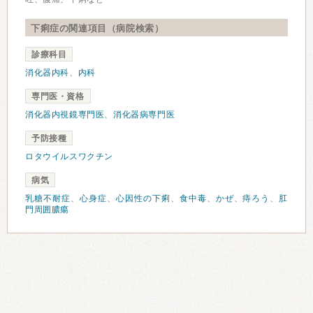
下痢症の関連項目（病院検索）
診療科目
消化器内科
、
内科
専門医・資格
消化器内視鏡専門医
、
消化器病専門医
予防接種
ロタウイルスワクチン
病気
乳糖不耐症
、
心身症
、
心因性の下痢
、
食中毒
、
かぜ
、
痔ろう
、
肛
門周囲膿瘍