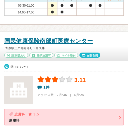
08:30-11:00
14:00-17:00
国民健康保険南部町医療センター
青森県三戸郡南部町下名久井
駐車場あり
電子決済可
マイナ受付
女医在籍
朝（8:30〜）
3.11
1件
アクセス数 7月:
36
| 6月:
26
皮膚科
3.5
皮膚科