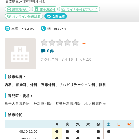
青森県三戸郡南部町沖田面
駐車場あり
電子決済可
マイナ受付
(スマホ可)
オンライン診療対応
女医在籍
土曜（〜12:00）
朝（8:30〜）
－
0件
アクセス数 7月:
16
| 6月:
10
診療科目：
内科、胃腸科、外科、整形外科、リハビリテーション科、眼科
専門医・資格：
総合内科専門医、外科専門医、整形外科専門医、小児科専門医
診療時間
月
火
水
木
金
土
日
祝
08:30-12:00