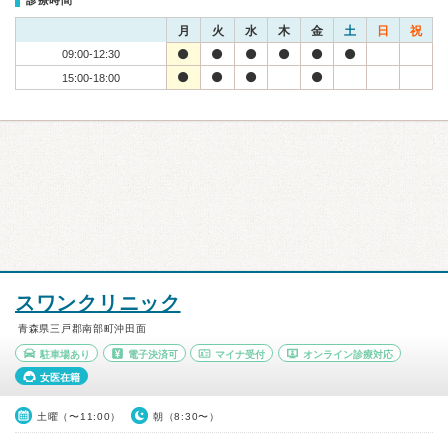
診療時間
月
火
水
木
金
土
日
祝
09:00-12:30
15:00-18:00
スワンクリニック
青森県三戸郡南部町沖田面
駐車場あり
電子決済可
マイナ受付
オンライン診療対応
女医在籍
土曜（〜11:00）
朝（8:30〜）