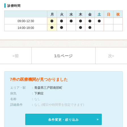
診療時間
月
火
水
木
金
土
日
祝
09:00-12:30
14:00-18:00
«前
1/1ページ
次»
7件の医療機関が見つかりました
エリア・駅
青森県三戸郡南部町
病気
下痢症
名称
なし
詳細条件
なし (曜日や時間帯を指定できます)
条件変更・絞り込み