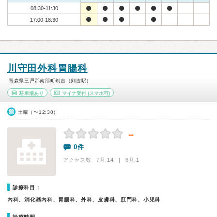
08:30-11:30
17:00-18:30
川守田外科胃腸科
青森県三戸郡南部町剣吉（剣吉駅）
駐車場あり
マイナ受付
(スマホ可)
土曜（〜12:30）
－
0件
アクセス数 7月:
14
| 6月:
1
診療科目：
内科、消化器内科、胃腸科、外科、皮膚科、肛門科、小児科