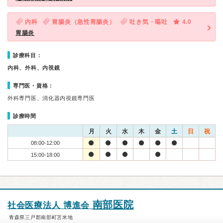
内科
胃腸炎（急性胃腸炎）
吐き気・嘔吐
4.0
胃腸炎
診療科目：
内科、外科、内視鏡
専門医・資格：
外科専門医、消化器内視鏡専門医
診療時間
月
火
水
木
金
土
日
祝
08:00-12:00
15:00-18:00
南部医院
社会医療法人 博進会
青森県三戸郡南部町苫米地