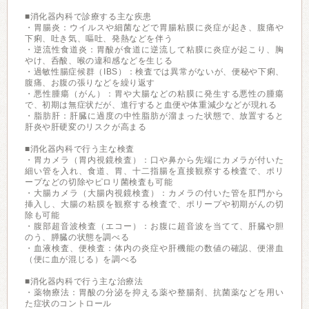
■消化器内科で診療する主な疾患
・胃腸炎：ウイルスや細菌などで胃腸粘膜に炎症が起き、腹痛や
下痢、吐き気、嘔吐、発熱などを伴う
・逆流性食道炎：胃酸が食道に逆流して粘膜に炎症が起こり、胸
やけ、呑酸、喉の違和感などを生じる
・過敏性腸症候群（IBS）：検査では異常がないが、便秘や下痢、
腹痛、お腹の張りなどを繰り返す
・悪性腫瘍（がん）：胃や大腸などの粘膜に発生する悪性の腫瘍
で、初期は無症状だが、進行すると血便や体重減少などが現れる
・脂肪肝：肝臓に過度の中性脂肪が溜まった状態で、放置すると
肝炎や肝硬変のリスクが高まる
■消化器内科で行う主な検査
・胃カメラ（胃内視鏡検査）：口や鼻から先端にカメラが付いた
細い管を入れ、食道、胃、十二指腸を直接観察する検査で、ポリ
ープなどの切除やピロリ菌検査も可能
・大腸カメラ（大腸内視鏡検査）：カメラの付いた管を肛門から
挿入し、大腸の粘膜を観察する検査で、ポリープや初期がんの切
除も可能
・腹部超音波検査（エコー）：お腹に超音波を当てて、肝臓や胆
のう、膵臓の状態を調べる
・血液検査、便検査：体内の炎症や肝機能の数値の確認、便潜血
（便に血が混じる）を調べる
■消化器内科で行う主な治療法
・薬物療法：胃酸の分泌を抑える薬や整腸剤、抗菌薬などを用い
た症状のコントロール