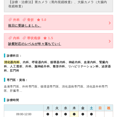
【診療・治療法】
胃カメラ（胃内視鏡検査）、大腸カメラ（大腸内
視鏡検査）
外科
骨折
5.0
祝日に受診しました。
内科
帯状疱疹
1.5
診察対応のレベルが年々落ちていく
診療科目：
消化器内科
、内科、呼吸器内科、循環器内科、神経内科、血液内科、腎臓内
科、人工透析、外科、脳神経外科、整形外科、リハビリテーション科、泌尿器
科、肛門科
専門医・資格：
血液専門医、外科専門医、循環器専門医、消化器病専門医、消化器外科専門
医、肝臓専…
診療時間
月
火
水
木
金
土
日
祝
09:00-12:00