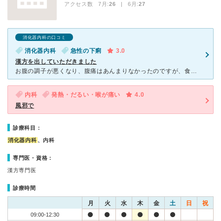
アクセス数 7月:
26
| 6月:
27
消化器内科の口コミ
消化器内科
急性の下痢
3.0
漢方を出していただきました
お腹の調子が悪くなり、腹痛はあんまりなかったのですが、食べたり飲んだりするとすぐにお腹がゴロゴロしトイレに何回も行っていました。ほとんど食べ物が食べることが出来ず辛かったです。 土曜日に病院に行
内科
発熱・だるい・喉が痛い
4.0
風邪で
診療科目：
消化器内科
、内科
専門医・資格：
漢方専門医
診療時間
月
火
水
木
金
土
日
祝
09:00-12:30