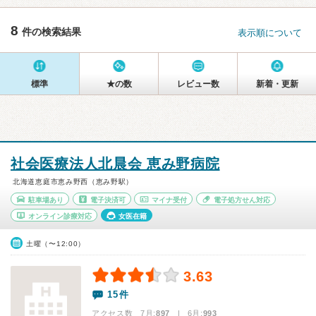
8
件の検索結果
表示順について
標準
★の数
レビュー数
新着・更新
社会医療法人北晨会 恵み野病院
北海道恵庭市恵み野西（恵み野駅）
駐車場あり
電子決済可
マイナ受付
電子処方せん対応
オンライン診療対応
女医在籍
土曜（〜12:00）
3.63
15件
アクセス数 7月:
897
| 6月:
993