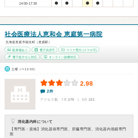
14:00-17:30
社会医療法人恵和会 恵庭第一病院
北海道恵庭市福住町（恵庭駅）
駐車場あり
電子決済可
マイナ受付
(スマホ可)
電子処方せん対応
オンライン診療対応
土曜（〜12:00）
2.98
2件
アクセス数 7月:
279
| 6月:
231
消化器内科について
【専門医・資格】
消化器病専門医、肝臓専門医、消化器内視鏡専門
医