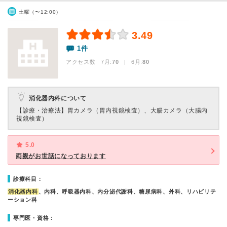
土曜（〜12:00）
3.49
1件
アクセス数 7月:
70
| 6月:
80
消化器内科について
【診療・治療法】
胃カメラ（胃内視鏡検査）、大腸カメラ（大腸内
視鏡検査）
5.0
両親がお世話になっております
診療科目：
消化器内科
、内科、呼吸器内科、内分泌代謝科、糖尿病科、外科、リハビリテ
ーション科
専門医・資格：