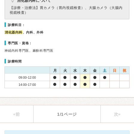
消化器内科について
【診療・治療法】
胃カメラ（胃内視鏡検査）、大腸カメラ（大腸内
視鏡検査）
診療科目：
消化器内科
、内科、外科
専門医・資格：
神経内科専門医、麻酔科専門医
診療時間
月
火
水
木
金
土
日
祝
09:00-12:00
14:00-17:00
«前
1/1ページ
次»