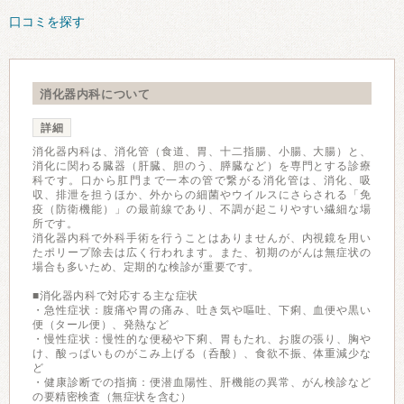
口コミを探す
消化器内科について
詳細
消化器内科は、消化管（食道、胃、十二指腸、小腸、大腸）と、
消化に関わる臓器（肝臓、胆のう、膵臓など）を専門とする診療
科です。口から肛門まで一本の管で繋がる消化管は、消化、吸
収、排泄を担うほか、外からの細菌やウイルスにさらされる「免
疫（防衛機能）」の最前線であり、不調が起こりやすい繊細な場
所です。
消化器内科で外科手術を行うことはありませんが、内視鏡を用い
たポリープ除去は広く行われます。また、初期のがんは無症状の
場合も多いため、定期的な検診が重要です。
■消化器内科で対応する主な症状
・急性症状：腹痛や胃の痛み、吐き気や嘔吐、下痢、血便や黒い
便（タール便）、発熱など
・慢性症状：慢性的な便秘や下痢、胃もたれ、お腹の張り、胸や
け、酸っぱいものがこみ上げる（呑酸）、食欲不振、体重減少な
ど
・健康診断での指摘：便潜血陽性、肝機能の異常、がん検診など
の要精密検査（無症状を含む）