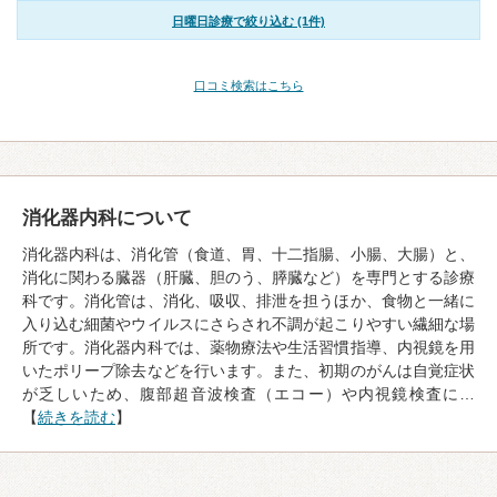
日曜日診療で絞り込む (1件)
口コミ検索はこちら
消化器内科について
消化器内科は、消化管（食道、胃、十二指腸、小腸、大腸）と、
消化に関わる臓器（肝臓、胆のう、膵臓など）を専門とする診療
科です。消化管は、消化、吸収、排泄を担うほか、食物と一緒に
入り込む細菌やウイルスにさらされ不調が起こりやすい繊細な場
所です。消化器内科では、薬物療法や生活習慣指導、内視鏡を用
いたポリープ除去などを行います。また、初期のがんは自覚症状
が乏しいため、腹部超音波検査（エコー）や内視鏡検査に…
【
続きを読む
】