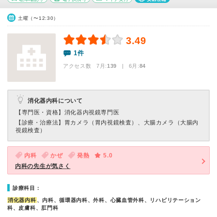
土曜（〜12:30）
3.49
1件
アクセス数 7月:
139
| 6月:
84
消化器内科について
【専門医・資格】
消化器内視鏡専門医
【診療・治療法】
胃カメラ（胃内視鏡検査）、大腸カメラ（大腸内
視鏡検査）
内科
かぜ
発熱
5.0
内科の先生が気さく
診療科目：
消化器内科
、内科、循環器内科、外科、心臓血管外科、リハビリテーション
科、皮膚科、肛門科