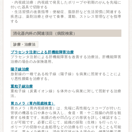
・内視鏡治療：内視鏡で発見したポリープや初期のがんを先端に
付いた器具で切除する
・生活習慣の改善指導：便秘症、脂肪肝など生活習慣に関連する
疾患は、薬剤治療と併せて食事、運動、ストレス管理などを指導
する
消化器内科の関連項目（病院検索）
診療・治療法
プラセンタ注射による肝機能障害治療
プラセンタ注射による肝機能障害を改善する治療法。肝機能障害
治療の場合のみ保険適用。
陽子線治療
放射線の一種である粒子線（陽子線）を病巣に照射することによ
り悪性腫瘍を治療する。
重粒子線治療
重粒子線（炭素イオン線）を体外から病巣に対して照射する治療
法。
胃カメラ（胃内視鏡検査）
胃カメラ（胃内視鏡検査）は、先端に高性能なスコープが付いた
管状の機器を口や鼻から挿入し、食道・胃・十二指腸の内部を観
察する検査です。粘膜の色や凹凸などの形状を詳しく確認するこ
とが可能です。必要に応じて、組織の採取（生検）を行ったり、
ポリープの切除や止血処理などの治療を行ったりすることも可能
です。胃カメラ検査は、消化器症状がある場合や、健康診断で要