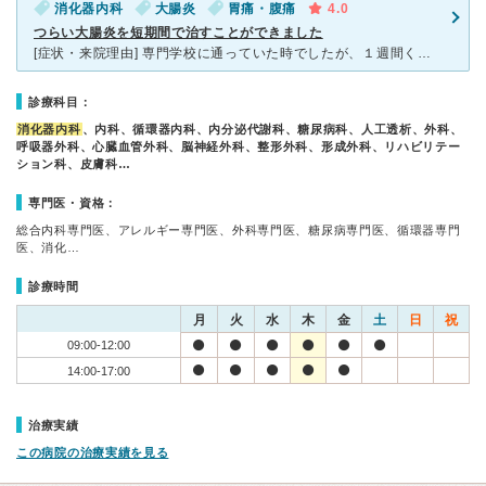
消化器内科
大腸炎
胃痛・腹痛
4.0
つらい大腸炎を短期間で治すことができました
[症状・来院理由] 専門学校に通っていた時でしたが、１週間くらいつらい腹痛が続いていました。 学校に行くこともできずに、自宅で療養していましたが、病院に行った日は夜中に寝られないくらいの腹痛が襲っ
診療科目：
消化器内科
、内科、循環器内科、内分泌代謝科、糖尿病科、人工透析、外科、
呼吸器外科、心臓血管外科、脳神経外科、整形外科、形成外科、リハビリテー
ション科、皮膚科…
専門医・資格：
総合内科専門医、アレルギー専門医、外科専門医、糖尿病専門医、循環器専門
医、消化…
診療時間
月
火
水
木
金
土
日
祝
09:00-12:00
14:00-17:00
治療実績
この病院の治療実績を見る