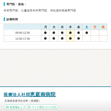
専門医・資格：
外科専門医、心臓血管外科専門医、消化器内視鏡専門医
診療時間
月
火
水
木
金
土
日
祝
09:00-12:30
13:30-17:30
恵庭南病院
医療法人社団
北海道恵庭市住吉町（恵庭駅）
駐車場あり
マイナ受付
(スマホ可)