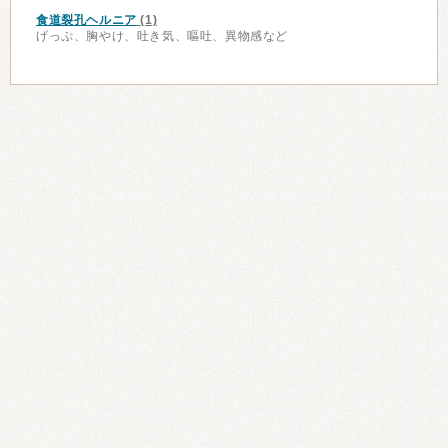
食道裂孔ヘルニア
(1)
げっぷ、胸やけ、吐き気、嘔吐、異物感など