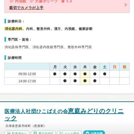
内視鏡
大腸ポリープ
5.0
親切でカメラが上手
診療科目：
消化器内科
、内科、整形外科、漢方、内視鏡、健康診断
専門医・資格：
消化器病専門医、消化器内視鏡専門医、整形外科専門医
診療時間
月
火
水
木
金
土
日
祝
09:00-12:00
14:00-17:00
恵庭みどりのクリニ
医療法人社団ひこばえの会
ック
北海道恵庭市緑町（恵庭駅）
駐車場あり
電子決済可
マイナ受付
女医在籍