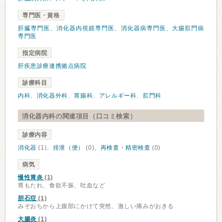
専門医・資格
肝臓専門医
、
消化器内視鏡専門医
、
消化器病専門医
、
大腸肛門病
専門医
指定病院
肝疾患診療連携拠点病院
診療科目
内科
、
消化器外科
、
胃腸科
、
アレルギー科
、
肛門科
消化器内科の関連項目（口コミ検索）
診療内容
消化器
(1)、
排泄（便）
(0)、
再検査・精密検査
(0)
病気
慢性胃炎
(1)
胃もたれ、食欲不振、吐血など
胆石症
(1)
みぞおちから上腹部にかけて突然、激しい痛みがおきる
大腸炎
(1)