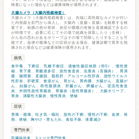
検査になった場合などは健康保険が適用されます。
大腸カメラ（大腸内視鏡検査）
大腸カメラ（大腸内視鏡検査）は、先端に高性能なカメラが付い
た内視鏡を肛門から挿入し、大腸内（直腸～盲腸）を観察する検
査です。粘膜の色や形状、炎症や腫瘍の有無を直接確認できるの
が特徴です。必要に応じてその場で組織を採取したり（生検）、
がん化の恐れがあるポリープはその場で切除したりすることも可
能です。血便や腹痛などの症状がある場合、健康診断で異常を指
摘された場合などは健康保険が適用されます。
病気
食中毒
、
下痢症
、
乳糖不耐症
、
過敏性腸症候群（IBS）
、
慢性便
秘
、
胃下垂
、
胃酸過多症
、
急性食道炎
、
虫垂炎（盲腸炎）
、
胃潰
瘍
、
腸閉塞
、
直腸脱
、
脂肪肝
、
アルコール性肝炎
、
急性ウイルス
性肝炎
、
肝硬変
、
食道がん
、
胃がん
、
胃肉腫
、
大腸がん
、
直腸が
ん
、
結腸がん
、
癌性腹膜炎
、
肝臓がん
、
膵臓がん
、
逆流性食道
炎
、
外因性急性胃腸炎
、
胃腸炎（急性胃腸炎）
、
大腸ポリープ
、
胃炎
、
潰瘍性大腸炎
、
慢性胃炎
、
便秘
症状
胃痛・腹痛
、
吐き気・嘔吐
、
急性の下痢
、
慢性の下痢
、
血便
、
発
熱
、
便秘
、
胸やけ・胃もたれ
、
食欲不振
、
体重減少
専門外来
肝臓病外来
、
ストーマ専門外来