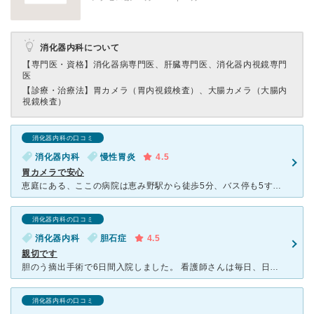
消化器内科について
【専門医・資格】
消化器病専門医、肝臓専門医、消化器内視鏡専門
医
【診療・治療法】
胃カメラ（胃内視鏡検査）、大腸カメラ（大腸内
視鏡検査）
消化器内科の口コミ
消化器内科
慢性胃炎
4.5
胃カメラで安心
恵庭にある、ここの病院は恵み野駅から徒歩5分、バス停も5すぐ近くにあり、駐車場も広く便利な所にあります。 毎年行っています胃カメラも気になっていましたが、コロナの事もあり中々踏ん切りがつかなく、とう
消化器内科の口コミ
消化器内科
胆石症
4.5
親切です
胆のう摘出手術で6日間入院しました。 看護師さんは毎日、日中担当や夜間担当の挨拶を１人１人にしてくれます。親身になって痛みはないですか？など身体の調子も聞いて下さるので、何かあると話しやすいです。
消化器内科の口コミ