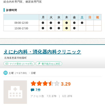
総合内科専門医、糖尿病専門医
診療時間
月
火
水
木
金
土
日
祝
09:00-12:00
13:00-17:00
えにわ内科・消化器内科クリニック
北海道恵庭市柏陽町
マイナ受付
(スマホ可)
電子処方せん対応
土曜（〜17:00）・日曜
3.29
7件
アクセス数 7月:
279
| 6月:
270