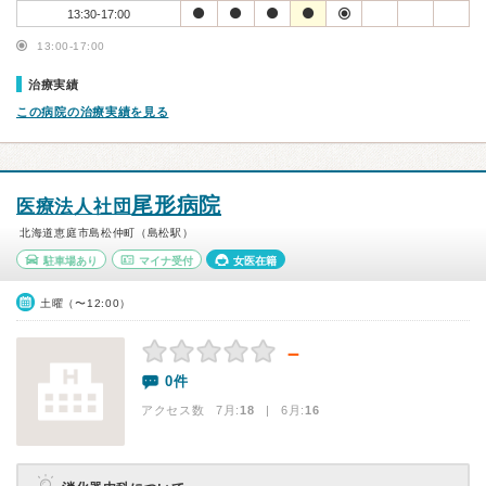
13:30-17:00
13:00-17:00
治療実績
この病院の治療実績を見る
尾形病院
医療法人社団
北海道恵庭市島松仲町（島松駅）
駐車場あり
マイナ受付
女医在籍
土曜（〜12:00）
－
0件
アクセス数 7月:
18
| 6月:
16