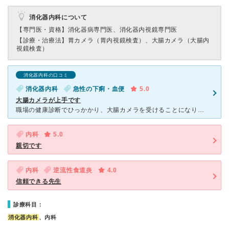
消化器内科について
【専門医・資格】
消化器病専門医、消化器内視鏡専門医
【診療・治療法】
胃カメラ（胃内視鏡検査）、大腸カメラ（大腸内
視鏡検査）
消化器内科の口コミ
消化器内科
急性の下痢・血便
5.0
大腸カメラが上手です
職場の健康診断でひっかかり、大腸カメラを受けることになりました。 大腸カメラは苦しいと聞いていて、痛みに弱い私は無事に検査できるかとても不安だったので、寝ながら検査してくれるというのをホームページで
内科
5.0
親切です
内科
逆流性食道炎
4.0
信頼できる先生
診療科目：
消化器内科
、内科