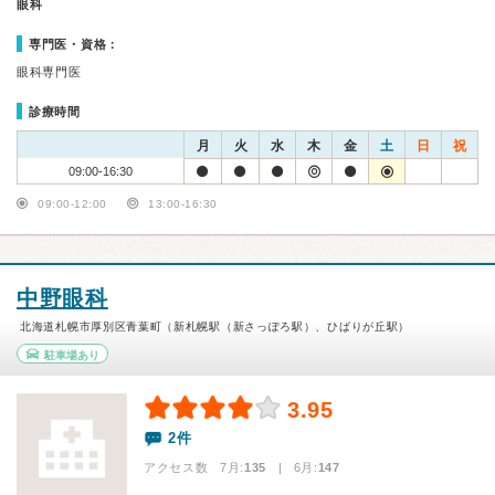
眼科
専門医・資格：
眼科専門医
診療時間
月
火
水
木
金
土
日
祝
09:00-16:30
09:00-12:00
13:00-16:30
中野眼科
北海道札幌市厚別区青葉町（新札幌駅（新さっぽろ駅）、ひばりが丘駅）
駐車場あり
3.95
2件
アクセス数 7月:
135
| 6月:
147