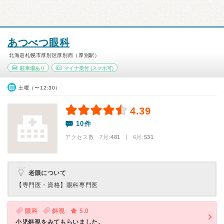
あつべつ眼科
北海道札幌市厚別区厚別西（厚別駅）
駐車場あり
マイナ受付
(スマホ可)
土曜（〜12:30）
4.39
10件
アクセス数 7月:
481
| 6月:
531
老眼について
【専門医・資格】
眼科専門医
眼科
斜視
5.0
小児斜視をみてもらいました。