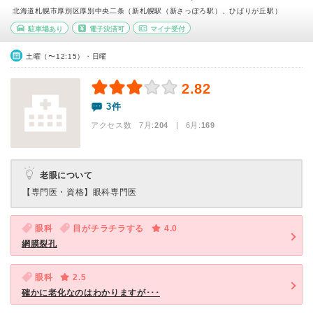
北海道札幌市厚別区厚別中央二条（新札幌駅（新さっぽろ駅）、ひばりが丘駅）
駐車場あり
電子決済可
マイナ受付
土曜（〜12:15）・日曜
2.82
3件
アクセス数 7月:
204
| 6月:
169
老眼について
【専門医・資格】
眼科専門医
眼科
目がチラチラする
4.0
網膜裂孔
眼科
2.5
確かに老化なのはわかりますが･･･