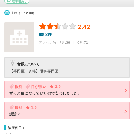
駐車場あり
土曜（〜12:00）
2.42
2件
アクセス数 7月:
36
| 6月:
71
老眼について
【専門医・資格】
眼科専門医
眼科
目が赤い
3.0
ずっと気になっていたので安心しました。
眼科
1.0
誤診？
診療科目：