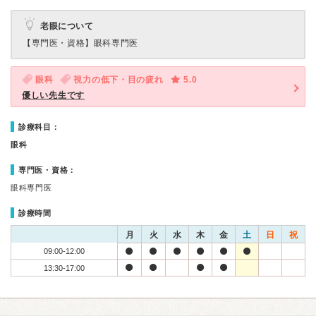
老眼について
【専門医・資格】
眼科専門医
眼科
視力の低下・目の疲れ
5.0
優しい先生です
診療科目：
眼科
専門医・資格：
眼科専門医
診療時間
月
火
水
木
金
土
日
祝
09:00-12:00
13:30-17:00