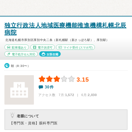
独立行政法人地域医療機能推進機構札幌北辰
病院
北海道札幌市厚別区厚別中央二条（新札幌駅（新さっぽろ駅）、厚別駅）
駐車場あり
電子決済可
マイナ受付
(スマホ可)
電子処方せん対応
女医在籍
朝（8:30〜）
3.15
30件
アクセス数 7月:
1,572
| 6月:
2,030
老眼について
【専門医・資格】
眼科専門医