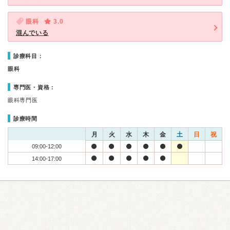
眼科
3.0
混んでいる
診療科目：
眼科
専門医・資格：
眼科専門医
診療時間
月
火
水
木
金
土
日
祝
09:00-12:00
14:00-17:00