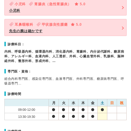
小児科
胃腸炎（急性胃腸炎）
5.0
小児科
耳鼻咽喉科
甲状腺良性腫瘍
5.0
先生の腕は確かです
診療科目：
内科、呼吸器内科、循環器内科、消化器内科、胃腸科、内分泌代謝科、糖尿病
科、アレルギー科、血液内科、人工透析、外科、心臓血管外科、乳腺科、脳神
経外科、整形外科、形成外科、…
専門医・資格：
総合内科専門医、感染症専門医、血液専門医、外科専門医、糖尿病専門医、呼
吸器専門…
診療時間
月
火
水
木
金
土
日
祝
09:00-12:00
13:30-19:30