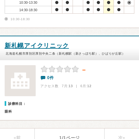
10:30-13:30
14:30-18:30
10:30-18:30
新札幌アイクリニック
北海道札幌市厚別区厚別中央二条（新札幌駅（新さっぽろ駅）、ひばりが丘駅）
－
0件
アクセス数 7月:
13
| 6月:
12
診療科目：
眼科
«前
1/1ページ
次»