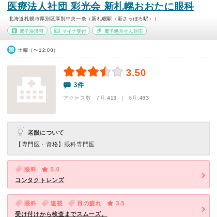
医療法人社団 彩光会 新札幌おおたに眼科
北海道札幌市厚別区厚別中央一条（新札幌駅（新さっぽろ駅））
電子決済可
マイナ受付
電子処方せん対応
土曜（〜12:00）
3.50
3件
アクセス数 7月:
413
| 6月:
493
老眼について
【専門医・資格】
眼科専門医
眼科
5.0
コンタクトレンズ
眼科
遠視
目の疲れ
3.5
受け付けから検査までスムーズ。