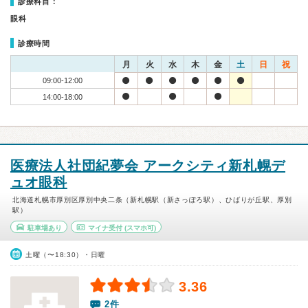
診療科目：
眼科
診療時間
月
火
水
木
金
土
日
祝
09:00-12:00
14:00-18:00
医療法人社団紀夢会 アークシティ新札幌デ
ュオ眼科
北海道札幌市厚別区厚別中央二条（新札幌駅（新さっぽろ駅）、ひばりが丘駅、厚別
駅）
駐車場あり
マイナ受付
(スマホ可)
土曜（〜18:30）・日曜
3.36
2件