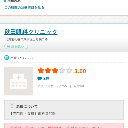
治療実績
この病院の治療実績を見る
秋田眼科クリニック
北海道札幌市厚別区上野幌二条
駐車場あり
土曜（〜12:00）
3.00
2件
アクセス数 7月:
55
| 6月:
60
老眼について
【専門医・資格】
眼科専門医