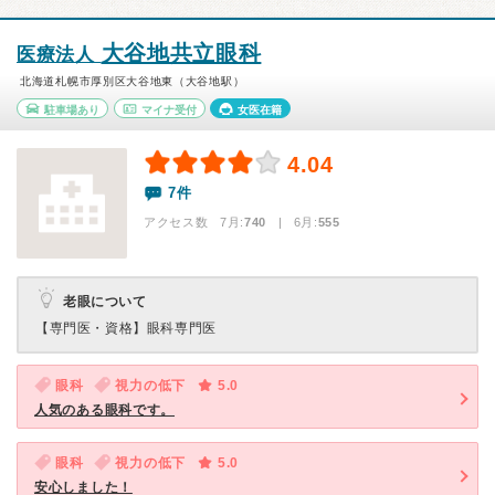
大谷地共立眼科
医療法人
北海道札幌市厚別区大谷地東（大谷地駅）
駐車場あり
マイナ受付
女医在籍
4.04
7件
アクセス数 7月:
740
| 6月:
555
老眼について
【専門医・資格】
眼科専門医
眼科
視力の低下
5.0
人気のある眼科です。
眼科
視力の低下
5.0
安心しました！