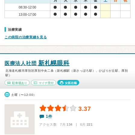
月
火
水
木
金
土
日
祝
08:30-12:00
13:00-17:00
治療実績
この病院の治療実績を見る
新札幌眼科
医療法人社団
北海道札幌市厚別区厚別中央二条（新札幌駅（新さっぽろ駅）、ひばりが丘駅、厚別
駅）
駐車場あり
マイナ受付
女医在籍
土曜（〜12:00）
3.37
1件
アクセス数 7月:
134
| 6月:
221