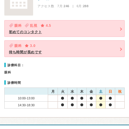
アクセス数 7月:
246
| 6月:
288
眼科
乱視
4.5
初めてのコンタクト
眼科
3.0
待ち時間が長めです
診療科目：
眼科
診療時間
月
火
水
木
金
土
日
祝
10:00-13:00
14:30-18:30