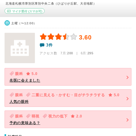
北海道札幌市厚別区厚別中央二条（ひばりが丘駅、大谷地駅）
マイナ受付
(スマホ可)
土曜（〜12:00）
3.60
3件
アクセス数 7月:
200
| 6月:
295
眼科
5.0
名医に会えました
眼科
二重に見える・かすむ・目がチラチラする
5.0
人気の眼科
眼科
弱視
視力の低下
2.0
予約の意味ある？