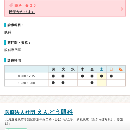
眼科
2.0
時間かかります
診療科目：
眼科
専門医・資格：
眼科専門医
診療時間
月
火
水
木
金
土
日
祝
09:00-12:15
13:30-18:00
えんどう眼科
医療法人社団
北海道札幌市厚別区厚別中央二条（ひばりが丘駅、新札幌駅（新さっぽろ駅）、厚別
駅）