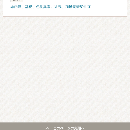
緑内障
、
乱視
、
色覚異常
、
近視
、
加齢黄斑変性症
このページの先頭へ