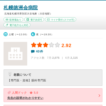
札幌徳洲会病院
北海道札幌市厚別区大谷地東（大谷地駅）
駐車場あり
電子決済可
マイナ受付
(スマホ可)
電子処方せん対応
土曜（〜12:00）
夜（〜19:30）
2.92
40件
アクセス数 7月:
2,075
| 6月:
2,115
老眼について
【専門医・資格】
眼科専門医
人間ドック
5.0
先生の説明がわかりやすい