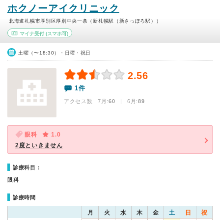
ホクノーアイクリニック
北海道札幌市厚別区厚別中央一条（新札幌駅（新さっぽろ駅））
マイナ受付
(スマホ可)
土曜（〜18:30）・日曜・祝日
2.56
1件
アクセス数 7月:
60
| 6月:
89
眼科
1.0
2度といきません
診療科目：
眼科
診療時間
月
火
水
木
金
土
日
祝