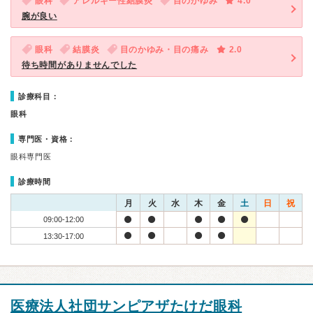
眼科
アレルギー性結膜炎
目のかゆみ
4.0
腕が良い
眼科
結膜炎
目のかゆみ・目の痛み
2.0
待ち時間がありませんでした
診療科目：
眼科
専門医・資格：
眼科専門医
診療時間
月
火
水
木
金
土
日
祝
09:00-12:00
13:30-17:00
医療法人社団サンピアザたけだ眼科