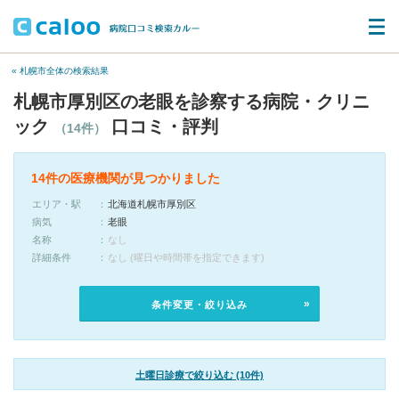
« 札幌市全体の検索結果
札幌市厚別区の老眼を診察する病院・クリニ
ック
口コミ・評判
（14件）
14件の医療機関が見つかりました
エリア・駅
北海道札幌市厚別区
病気
老眼
名称
なし
詳細条件
なし (曜日や時間帯を指定できます)
条件変更・絞り込み
土曜日診療で絞り込む (10件)