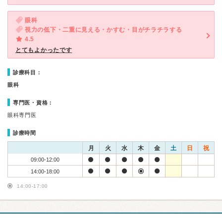
眼科
視力の低下・二重に見える・かすむ・目がチラチラする
4.5
とてもよかったです
診療科目：
眼科
専門医・資格：
眼科専門医
診療時間
月
火
水
木
金
土
日
祝
09:00-12:00
14:00-18:00
14:00-17:00