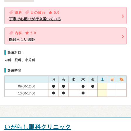
眼科
目の疲れ
5.0
丁寧で心配りが行き届いている
内科
5.0
医師らしい医師
診療科目：
内科、眼科、小児科
診療時間
月
火
水
木
金
土
日
祝
09:00-12:00
13:00-17:00
いがらし眼科クリニック