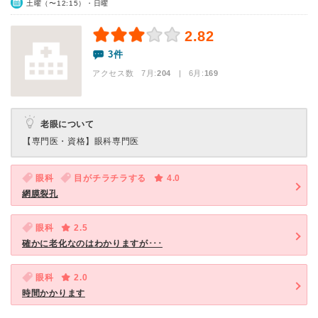
土曜（〜12:15）・日曜
2.82
3件
アクセス数 7月:
204
| 6月:
169
老眼について
【専門医・資格】
眼科専門医
眼科
目がチラチラする
4.0
網膜裂孔
眼科
2.5
確かに老化なのはわかりますが･･･
眼科
2.0
時間かかります