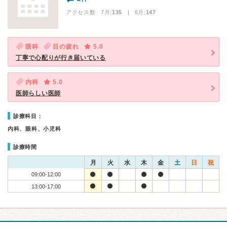
アクセス数 7月:
135
| 6月:
147
眼科
目の疲れ
5.0
丁寧で心配りが行き届いている
内科
5.0
医師らしい医師
診療科目：
内科、眼科、小児科
診療時間
月
火
水
木
金
土
日
祝
09:00-12:00
13:00-17:00