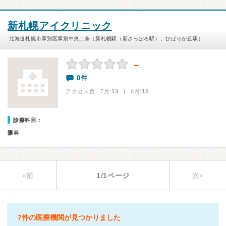
新札幌アイクリニック
北海道札幌市厚別区厚別中央二条（新札幌駅（新さっぽろ駅）、ひばりが丘駅）
－
0件
アクセス数 7月:
13
| 6月:
12
診療科目：
眼科
«前
1/1ページ
次»
7件の医療機関が見つかりました