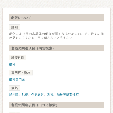
老眼について
詳細
老化により目の水晶体の働きが悪くなるためにおこる。近くの物
が見えにくくなる、目を離さないと見えない
老眼の関連項目（病院検索）
診療科目
眼科
専門医・資格
眼科専門医
病気
緑内障
、
乱視
、
色覚異常
、
近視
、
加齢黄斑変性症
老眼の関連項目（口コミ検索）