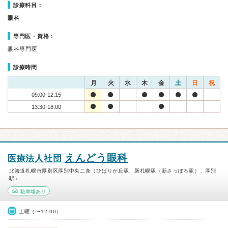
診療科目：
眼科
専門医・資格：
眼科専門医
診療時間
月
火
水
木
金
土
日
祝
09:00-12:15
13:30-18:00
えんどう眼科
医療法人社団
北海道札幌市厚別区厚別中央二条（ひばりが丘駅、新札幌駅（新さっぽろ駅）、厚別
駅）
駐車場あり
土曜（〜12:00）