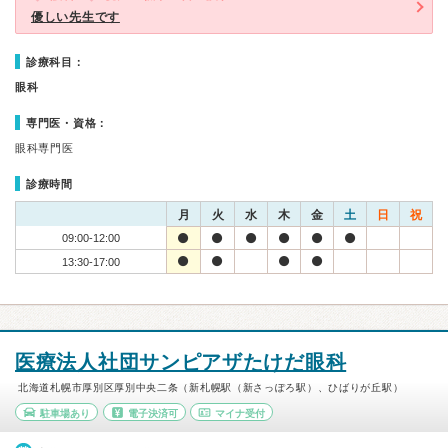
優しい先生です
診療科目：
眼科
専門医・資格：
眼科専門医
診療時間
月
火
水
木
金
土
日
祝
09:00-12:00
13:30-17:00
医療法人社団サンピアザたけだ眼科
北海道札幌市厚別区厚別中央二条（新札幌駅（新さっぽろ駅）、ひばりが丘駅）
駐車場あり
電子決済可
マイナ受付