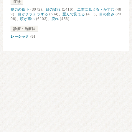
症状
視力の低下
(3072)、
目の疲れ
(1416)、
二重に見える・かすむ
(48
9)、
目がチラチラする
(634)、
歪んで見える
(411)、
目の痛み
(23
08)、
頭が痛い
(6103)、
疲れ
(456)
診療・治療法
レーシック
(5)