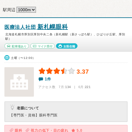
駅周辺
新札幌眼科
医療法人社団
北海道札幌市厚別区厚別中央二条（新札幌駅（新さっぽろ駅）、ひばりが丘駅、厚別
駅）
駐車場あり
マイナ受付
女医在籍
土曜（〜12:00）
3.37
1件
アクセス数 7月:
134
| 6月:
221
老眼について
【専門医・資格】
眼科専門医
眼科
視力の低下・目の疲れ
5.0