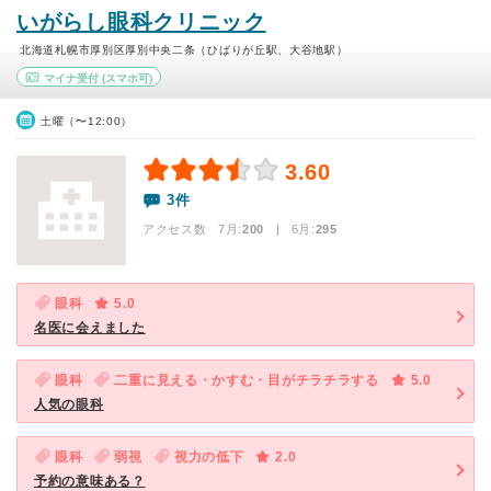
いがらし眼科クリニック
北海道札幌市厚別区厚別中央二条（ひばりが丘駅、大谷地駅）
マイナ受付
(スマホ可)
土曜（〜12:00）
3.60
3件
アクセス数 7月:
200
| 6月:
295
眼科
5.0
名医に会えました
眼科
二重に見える・かすむ・目がチラチラする
5.0
人気の眼科
眼科
弱視
視力の低下
2.0
予約の意味ある？