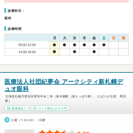
診療科目：
眼科
診療時間
月
火
水
木
金
土
日
祝
09:00-12:00
14:00-18:00
医療法人社団紀夢会 アークシティ新札幌デ
ュオ眼科
北海道札幌市厚別区厚別中央二条（新札幌駅（新さっぽろ駅）、ひばりが丘駅、厚別
駅）
駐車場あり
マイナ受付
(スマホ可)
土曜（〜18:30）・日曜