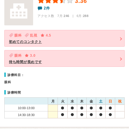
3.36
2件
アクセス数 7月:
246
| 6月:
288
眼科
乱視
4.5
初めてのコンタクト
眼科
3.0
待ち時間が長めです
診療科目：
眼科
診療時間
月
火
水
木
金
土
日
祝
10:00-13:00
14:30-18:30