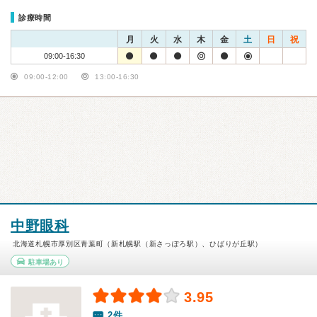
診療時間
月
火
水
木
金
土
日
祝
09:00-16:30
09:00-12:00
13:00-16:30
中野眼科
北海道札幌市厚別区青葉町（新札幌駅（新さっぽろ駅）、ひばりが丘駅）
駐車場あり
3.95
2件