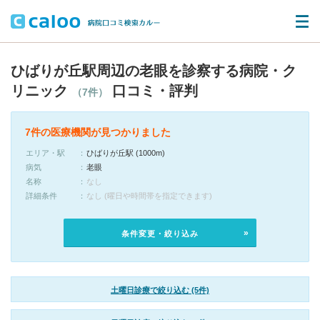
ひばりが丘駅周辺の老眼を診察する病院・ク
リニック
口コミ・評判
（7件）
7件の医療機関が見つかりました
エリア・駅
ひばりが丘駅 (1000m)
病気
老眼
名称
なし
詳細条件
なし (曜日や時間帯を指定できます)
条件変更・絞り込み
土曜日診療で絞り込む (5件)