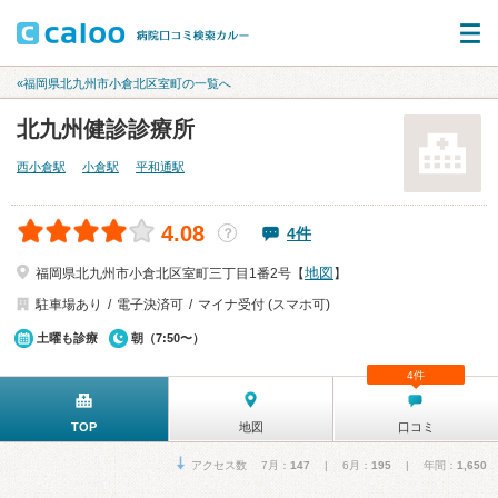
«福岡県北九州市小倉北区室町の一覧へ
北九州健診診療所
西小倉駅
小倉駅
平和通駅
4.08
4件
？
地図
福岡県北九州市小倉北区室町三丁目1番2号【
】
駐車場あり
電子決済可
マイナ受付 (スマホ可)
土曜も診療
朝（7:50〜）
4件
TOP
地図
口コミ
アクセス数 7月：
147
| 6月：
195
| 年間：
1,650