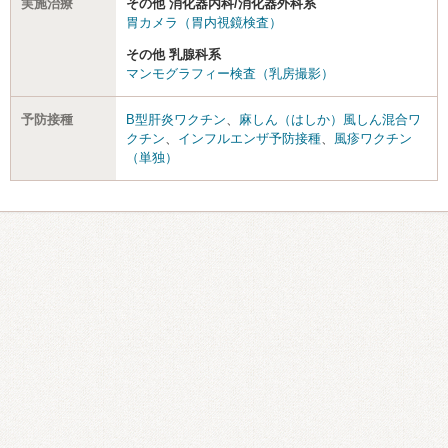
実施治療
その他 消化器内科/消化器外科系
胃カメラ（胃内視鏡検査）
その他 乳腺科系
マンモグラフィー検査（乳房撮影）
予防接種
B型肝炎ワクチン
、
麻しん（はしか）風しん混合ワ
クチン
、
インフルエンザ予防接種
、
風疹ワクチン
（単独）