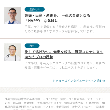
産婦人科
妊娠・出産・産後を、 一生の自信となる
「HAPPY」な体験に
手厚いケアを提供する「産婦人科病院」。患者様の笑顔の
ために最善を尽くすスタッフがお待ちしています。
内科
決して逃げない。知恵を絞る。新型コロナに立ち
向かうプロの矜持
「大感動」を与えるクリニックの新型コロナ対策。最新の
知識・情報をベースに、つねにベストを尽くします。
ドクターズインタビューをもっと読む »
北九州健診診療所の基本情報、口コミ4件は、病院口コミ検索カルーでチェック！
内科、婦人科、放射線科、予防接種があります。消化器病専門医、肝臓専門医、消
化器内視鏡専門医などが在籍しています。土曜日診察・朝対応（7:50〜）・駐車場