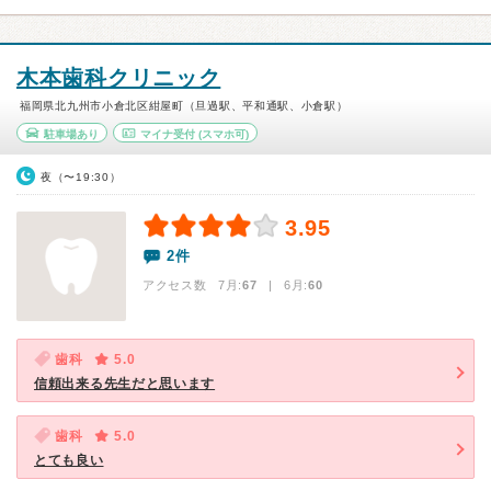
木本歯科クリニック
福岡県北九州市小倉北区紺屋町（旦過駅、平和通駅、小倉駅）
駐車場あり
マイナ受付
(スマホ可)
夜（〜19:30）
3.95
2件
アクセス数 7月:
67
| 6月:
60
歯科
5.0
信頼出来る先生だと思います
歯科
5.0
とても良い