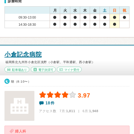
診療時間
月
火
水
木
金
土
日
祝
09:30-13:00
14:30-18:30
小倉記念病院
福岡県北九州市小倉北区浅野（小倉駅、平和通駅、西小倉駅）
駐車場あり
電子決済可
マイナ受付
朝（8:10〜）
3.97
18件
アクセス数 7月:
1,811
| 6月:
1,948
婦人科