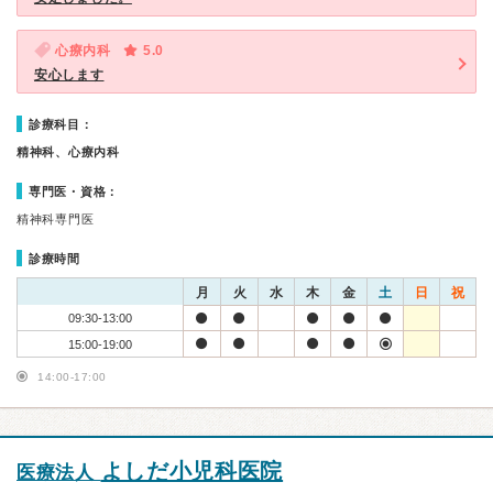
心療内科
5.0
安心します
診療科目：
精神科、心療内科
専門医・資格：
精神科専門医
診療時間
月
火
水
木
金
土
日
祝
09:30-13:00
15:00-19:00
14:00-17:00
よしだ小児科医院
医療法人