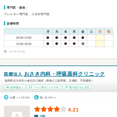
専門医・資格：
アレルギー専門医、小児科専門医
診療時間
月
火
水
木
金
土
日
祝
09:00-13:00
14:00-18:00
14:00-19:00
おさき内科・呼吸器科クリニック
医療法人
福岡県北九州市小倉北区江南町（香春口三萩野駅、旦過駅、平和通駅）
駐車場あり
マイナ受付
(スマホ可)
電子処方せん対応
土曜（〜13:00）
朝（8:45〜）
4.21
3件