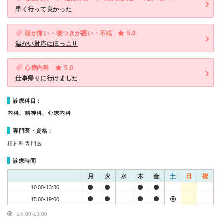
早く行って良かった
頭が痛い・寝つきが悪い・不眠
5.0
温かい対応にほっこり
心療内科
5.0
仕事帰りに行けました
診療科目：
内科、精神科、心療内科
専門医・資格：
精神科専門医
診療時間
月
火
水
木
金
土
日
祝
10:00-13:30
15:00-19:00
14:00-18:00