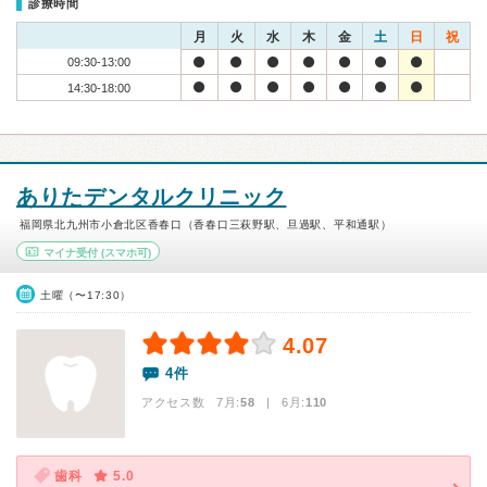
診療時間
月
火
水
木
金
土
日
祝
09:30-13:00
14:30-18:00
ありたデンタルクリニック
福岡県北九州市小倉北区香春口（香春口三萩野駅、旦過駅、平和通駅）
マイナ受付
(スマホ可)
土曜（〜17:30）
4.07
4件
アクセス数 7月:
58
| 6月:
110
歯科
5.0