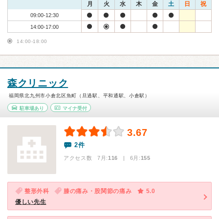
月
火
水
木
金
土
日
祝
09:00-12:30
14:00-17:00
14:00-18:00
森クリニック
福岡県北九州市小倉北区魚町（旦過駅、平和通駅、小倉駅）
駐車場あり
マイナ受付
3.67
2件
アクセス数 7月:
116
| 6月:
155
整形外科
膝の痛み・股関節の痛み
5.0
優しい先生