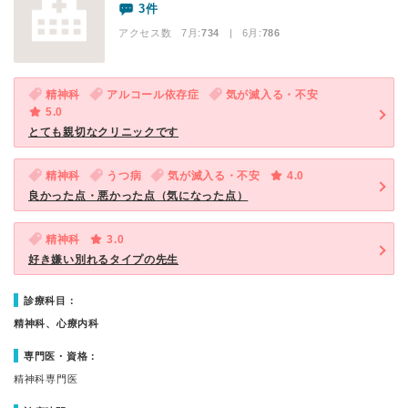
3件
アクセス数 7月:
734
| 6月:
786
精神科
アルコール依存症
気が滅入る・不安
5.0
とても親切なクリニックです
精神科
うつ病
気が滅入る・不安
4.0
良かった点・悪かった点（気になった点）
精神科
3.0
好き嫌い別れるタイプの先生
診療科目：
精神科、心療内科
専門医・資格：
精神科専門医