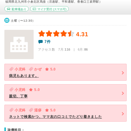
福岡県北九州市小倉北区馬借（旦過駅、平和通駅、香春口三萩野駅）
駐車場あり
マイナ受付
(スマホ可)
土曜（〜12:30）
4.31
7件
アクセス数 7月:
116
| 6月:
86
小児科
かぜ
5.0
病児もあります。
小児科
5.0
親切、丁寧
小児科
湿疹
5.0
ネットで検索かつ、ママ友の口コミでたどり着きました
診療科目：