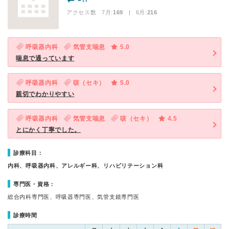
アクセス数 7月:
169
| 6月:
216
呼吸器内科
気管支喘息
5.0
喘息で通っています
呼吸器内科
咳（セキ）
5.0
親切でわかりやすい
呼吸器内科
気管支喘息
咳（セキ）
4.5
とにかく丁寧でした。
診療科目：
内科、呼吸器内科、アレルギー科、リハビリテーション科
専門医・資格：
総合内科専門医、呼吸器専門医、気管支鏡専門医
診療時間