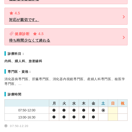
4.5
対応が親切です。
健康診断
4.5
待ち時間少なくて終わる
診療科目：
内科、婦人科、放射線科
専門医・資格：
消化器病専門医、肝臓専門医、消化器内視鏡専門医、産婦人科専門医、核医学
専門医、…
診療時間
月
火
水
木
金
土
日
祝
07:50-12:00
13:00-16:30
07:50-12:20