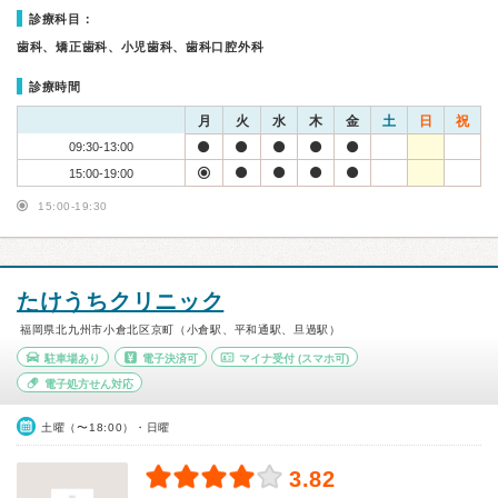
診療科目：
歯科、矯正歯科、小児歯科、歯科口腔外科
診療時間
月
火
水
木
金
土
日
祝
09:30-13:00
15:00-19:00
15:00-19:30
たけうちクリニック
福岡県北九州市小倉北区京町（小倉駅、平和通駅、旦過駅）
駐車場あり
電子決済可
マイナ受付
(スマホ可)
電子処方せん対応
土曜（〜18:00）・日曜
3.82