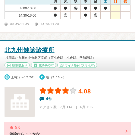
月
火
水
木
金
土
日
祝
09:00-13:00
14:30-18:00
08:45-11:45
14:30-19:00
北九州健診診療所
福岡県北九州市小倉北区室町（西小倉駅、小倉駅、平和通駅）
駐車場あり
電子決済可
マイナ受付
(スマホ可)
土曜（〜12:20）
朝（7:50〜）
4.08
4件
アクセス数 7月:
147
| 6月:
195
5.0
健診ならここかな