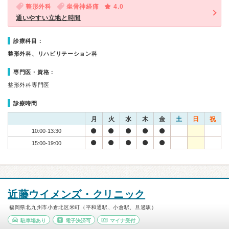
整形外科
坐骨神経痛
4.0
通いやすい立地と時間
診療科目：
整形外科、リハビリテーション科
専門医・資格：
整形外科専門医
診療時間
月
火
水
木
金
土
日
祝
10:00-13:30
15:00-19:00
近藤ウイメンズ・クリニック
福岡県北九州市小倉北区米町（平和通駅、小倉駅、旦過駅）
駐車場あり
電子決済可
マイナ受付