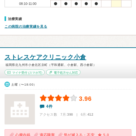
08:10-11:00
治療実績
この病院の治療実績を見る
ストレスケアクリニック小倉
福岡県北九州市小倉北区京町（平和通駅、小倉駅、西小倉駅）
マイナ受付
(スマホ可)
電子処方せん対応
土曜（〜18:00）
3.96
4件
アクセス数 7月:
390
| 6月:
412
心療内科
適応障害
気が滅入る・不安
5.0