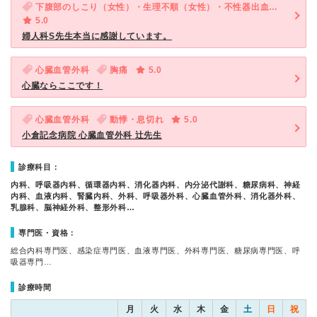
下腹部のしこり（女性）・生理不順（女性）・不性器出血（女性）
5.0
婦人科S先生本当に感謝しています。
心臓血管外科
胸痛
5.0
心臓ならここです！
心臓血管外科
動悸・息切れ
5.0
小倉記念病院 心臓血管外科 辻先生
診療科目：
内科、呼吸器内科、循環器内科、消化器内科、内分泌代謝科、糖尿病科、神経
内科、血液内科、腎臓内科、外科、呼吸器外科、心臓血管外科、消化器外科、
乳腺科、脳神経外科、整形外科…
専門医・資格：
総合内科専門医、感染症専門医、血液専門医、外科専門医、糖尿病専門医、呼
吸器専門…
診療時間
月
火
水
木
金
土
日
祝