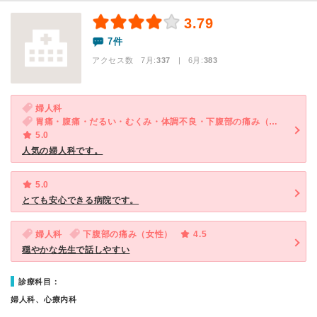
3.79
7件
アクセス数 7月:
337
| 6月:
383
婦人科
胃痛・腹痛・だるい・むくみ・体調不良・下腹部の痛み（女性）・生理不順（女性）
5.0
人気の婦人科です。
5.0
とても安心できる病院です。
婦人科
下腹部の痛み（女性）
4.5
穏やかな先生で話しやすい
診療科目：
婦人科、心療内科