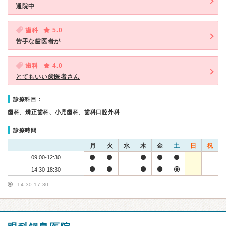
通院中
歯科
5.0
苦手な歯医者が
歯科
4.0
とてもいい歯医者さん
診療科目：
歯科、矯正歯科、小児歯科、歯科口腔外科
診療時間
月
火
水
木
金
土
日
祝
09:00-12:30
14:30-18:30
14:30-17:30