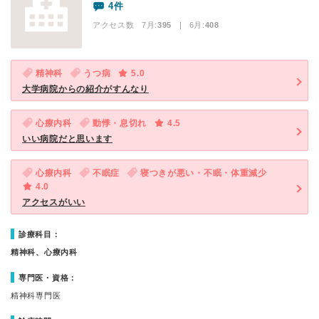
4件
アクセス数 7月:
395
| 6月:
408
精神科
うつ病
5.0
大学病院からの紹介がすんなり
心療内科
動悸・息切れ
4.5
いい病院だと思います
心療内科
不眠症
寝つきが悪い・不眠・体重減少
4.0
アクセスがいい
診療科目：
精神科、心療内科
専門医・資格：
精神科専門医