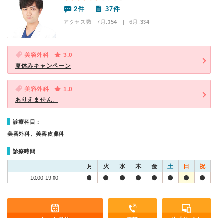
2件
37件
アクセス数 7月:
354
| 6月:
334
美容外科
3.0
夏休みキャンペーン
美容外科
1.0
ありえません。
診療科目：
美容外科、美容皮膚科
診療時間
月
火
水
木
金
土
日
祝
10:00-19:00