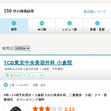
150
件の検索結果
表示順について
標準
★の数
レビュー数
新着・更新
駅周辺
TCB東京中央美容外科 小倉院
福岡県北九州市小倉北区米町（小倉駅、平和通駅）
電子決済可
ネット予約
土曜（〜19:00）・日曜・祝日
9時～23時予約受付！小倉駅３分の美容外科。二重整形・小顔・クマ・医
療脱毛 カウンセリング無料
3.13