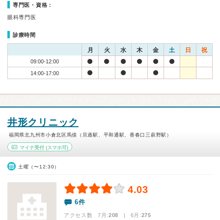
専門医・資格：
眼科専門医
診療時間
月
火
水
木
金
土
日
祝
09:00-12:00
14:00-17:00
井形クリニック
福岡県北九州市小倉北区馬借（旦過駅、平和通駅、香春口三萩野駅）
マイナ受付
(スマホ可)
土曜（〜12:30）
4.03
6件
アクセス数 7月:
208
| 6月:
275