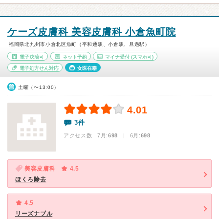
ケーズ皮膚科 美容皮膚科 小倉魚町院
福岡県北九州市小倉北区魚町（平和通駅、小倉駅、旦過駅）
電子決済可
ネット予約
マイナ受付
(スマホ可)
電子処方せん対応
女医在籍
土曜（〜13:00）
4.01
3件
アクセス数 7月:
698
| 6月:
698
美容皮膚科
4.5
ほくろ除去
4.5
リーズナブル