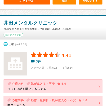
ネット予約
電話
公式サイト
井田メンタルクリニック
福岡県北九州市小倉北区魚町（平和通駅、小倉駅、旦過駅）
マイナ受付
土曜（〜17:00）
4.41
3件
アクセス数 7月:
572
| 6月:
514
心療内科
気が滅入る・不安
5.0
じっくり話を聞いてもらえる
心療内科
動悸・息切れ・気が滅入る・不安
5.0
安定しました。