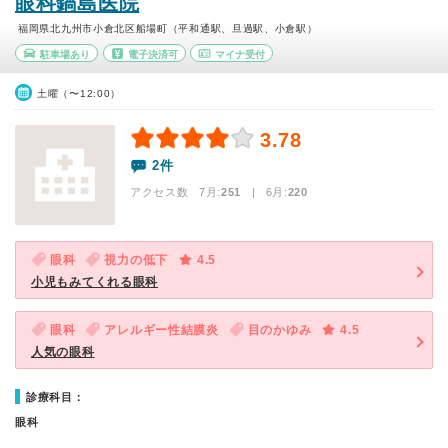
眼科鍋島医院
福岡県北九州市小倉北区船場町（平和通駅、旦過駅、小倉駅）
駐車場あり
電子決済可
マイナ受付
土曜（〜12:00）
3.78
2件
アクセス数 7月:
251
| 6月:
220
眼科
視力の低下
4.5
小児もみてくれる眼科
眼科
アレルギー性結膜炎
目のかゆみ
4.5
人気の眼科
診療科目：
眼科