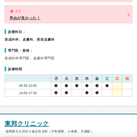
4.5
早めが良かった！
診療科目：
形成外科、皮膚科、美容皮膚科
専門医・資格：
形成外科専門医、皮膚科専門医
診療時間
月
火
水
木
金
土
日
祝
09:30-13:00
14:00-17:30
東邦クリニック
福岡県北九州市小倉北区京町（平和通駅、小倉駅、旦過駅）