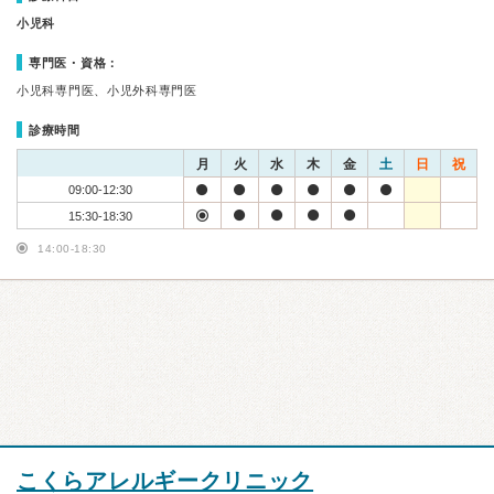
小児科
専門医・資格：
小児科専門医、小児外科専門医
診療時間
月
火
水
木
金
土
日
祝
09:00-12:30
15:30-18:30
14:00-18:30
こくらアレルギークリニック