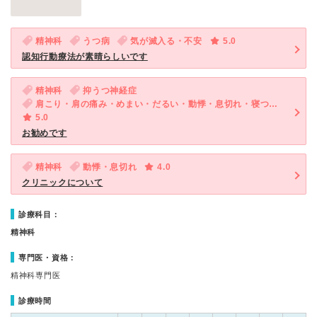
精神科
うつ病
気が滅入る・不安
5.0
認知行動療法が素晴らしいです
精神科
抑うつ神経症
肩こり・肩の痛み・めまい・だるい・動悸・息切れ・寝つきが悪い・不眠・口臭・気が滅入る・不安
5.0
お勧めです
精神科
動悸・息切れ
4.0
クリニックについて
診療科目：
精神科
専門医・資格：
精神科専門医
診療時間