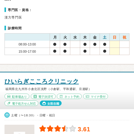
専門医・資格：
漢方専門医
診療時間
月
火
水
木
金
土
日
祝
08:00-13:00
15:00-17:00
ひいらぎこころクリニック
福岡県北九州市小倉北区浅野（小倉駅、平和通駅、旦過駅）
駐車場あり
電子決済可
ネット予約
マイナ受付
電子処方せん対応
女医在籍
土曜（〜18:30）・日曜・祝日
3.61