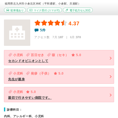
福岡県北九州市小倉北区米町（平和通駅、小倉駅、旦過駅）
駐車場あり
マイナ受付
(スマホ可)
電子処方せん対応
4.37
5件
アクセス数 7月:
187
| 6月:
370
小児科
百日せき
咳（セキ）
5.0
セカンドオピニオンとして
小児科
発疹（子供）
5.0
先生が親身
小児科
5.0
親切で行きやすい病院です。
診療科目：
内科、アレルギー科、小児科