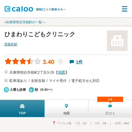
«兵庫県明石市硯町の一覧へ
ひまわりこどもクリニック
西新町駅
3.40
1件
？
地図
兵庫県明石市硯町2丁目3-26【
】
駐車場あり
女医在籍
マイナ受付
電子処方せん対応
土曜も診療
朝（8:45〜）
1件
TOP
地図
口コミ
アクセス数 7月：
31
| 6月：
26
| 年間：
495