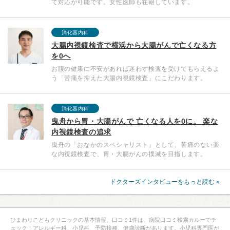
て対応が可能です。女性医師も在籍しています。
消化器内科
大腸内視鏡検査で横浜から大腸がんで亡くなる方
を0へ
お腹の健康に不安があれば迷わず検査を受けてもらえるよ
う「苦痛を抑えた大腸内視鏡検査」にこだわります。
消化器内科
曳舟から胃・大腸がんで 亡くなる人を0に。 楽な
内視鏡検査の追求
曳舟の「おなかのスペシャリスト」として、苦痛のない楽
な内視鏡検査で、胃・大腸がんの撲滅を目指します。
ドクターズインタビューをもっと読む »
ひまわりこどもクリニックの基本情報、口コミ1件は、病院口コミ検索カルーでチ
ェック！アレルギー科、小児科、予防接種、健康診断があります。小児科専門医が