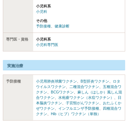
小児科系
小児科
その他
予防接種
、
健康診断
専門医・資格
小児科系
小児科専門医
実施治療
予防接種
小児用肺炎球菌ワクチン
、
B型肝炎ワクチン
、
ロタ
ウイルスワクチン
、
二種混合ワクチン
、
五種混合ワ
クチン
、
BCGワクチン
、
麻しん（はしか）風しん混
合ワクチン
、
水疱瘡ワクチン（水痘ワクチン）
、
日
本脳炎ワクチン
、
子宮頸がんワクチン
、
おたふくか
ぜワクチン
、
インフルエンザ予防接種
、
四種混合ワ
クチン
、
Hib（ヒブ）ワクチン（単独）