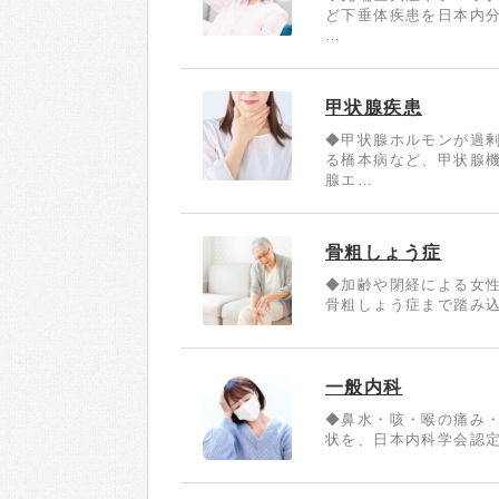
ど下垂体疾患を日本内
…
甲状腺疾患
◆甲状腺ホルモンが過
る橋本病など、甲状腺
腺エ…
骨粗しょう症
◆加齢や閉経による女
骨粗しょう症まで踏み込
一般内科
◆鼻水・咳・喉の痛み
状を、日本内科学会認定