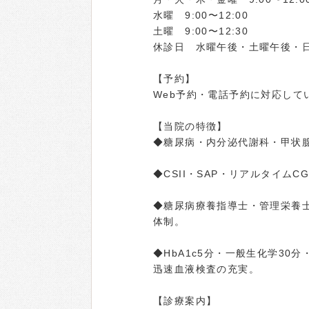
水曜 9:00〜12:00
土曜 9:00〜12:30
休診日 水曜午後・土曜午後・
【予約】
Web予約・電話予約に対応して
【当院の特徴】
◆糖尿病・内分泌代謝科・甲状
◆CSII・SAP・リアルタイム
◆糖尿病療養指導士・管理栄養
体制。
◆HbA1c5分・一般生化学30
迅速血液検査の充実。
【診療案内】