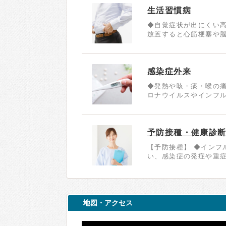
生活習慣病
◆自覚症状が出にくい
放置すると心筋梗塞や脳
感染症外来
◆発熱や咳・痰・喉の
ロナウイルスやインフル
予防接種・健康診
【予防接種】 ◆インフ
い、感染症の発症や重症
地図・アクセス