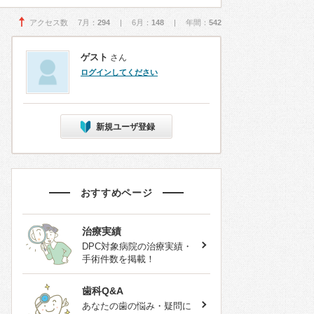
アクセス数 7月：
294
| 6月：
148
| 年間：
542
ゲスト
さん
ログインしてください
新規ユーザ登録
おすすめページ
治療実績
DPC対象病院の治療実績・
手術件数を掲載！
歯科Q&A
あなたの歯の悩み・疑問に