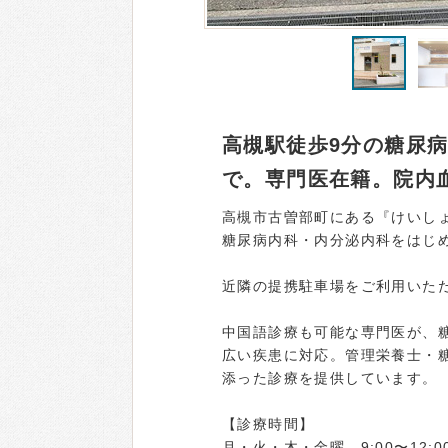
高槻駅徒歩9分の糖尿病
で。専門医在籍。院内
高槻市古曽部町にある『けいしょ
糖尿病内科・内分泌内科をはじ
近隣の提携駐車場をご利用いただ
中国語診療も可能な専門医が、
広い疾患に対応。管理栄養士・
添った診療を提供しています。
【診療時間】
月・火・木・金曜 9:00〜12:00