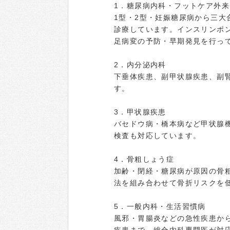
1．糖尿病内科・フットケア外来
1型・2型・妊娠糖尿病から三
診療しています。インスリンポ
足病変の予防・早期発見を行っ
2．内分泌内科
下垂体疾患、副甲状腺疾患、副
す。
3．甲状腺疾患
バセドウ病・橋本病など甲状腺
検査も対応しています。
4．骨粗しょう症
加齢・閉経・糖尿病が原因の骨
法を組み合わせて骨折リスクを
5．一般内科・生活習慣病
風邪・胃腸炎などの急性疾患か