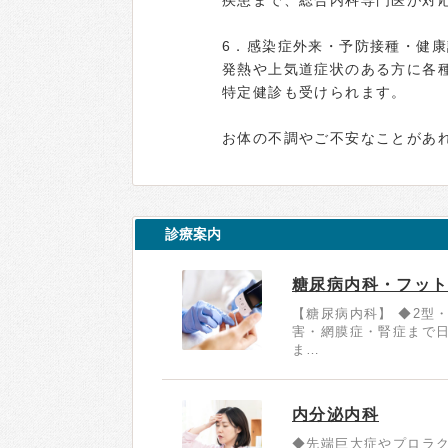
疾患まで、総合内科専門医が対
6．感染症外来・予防接種・健康
発熱や上気道症状のある方に各
特定健診も受けられます。
お体の不調やご不安なことがあ
診療案内
糖尿病内科・フッ
【糖尿病内科】 ◆2型
害・網膜症・腎症まで
ま…
内分泌内科
◆先端巨大症やプロラ