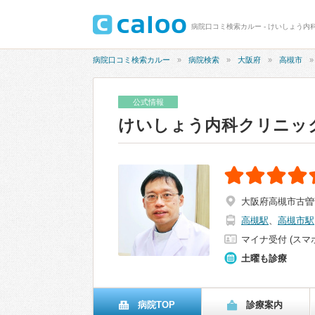
病院口コミ検索カルー - けいしょう内科
病院口コミ検索カルー
病院検索
大阪府
高槻市
公式情報
けいしょう内科クリニッ
大阪府高槻市古曽部
高槻駅
、
高槻市駅
マイナ受付 (スマ
土曜も診療
病院TOP
診療案内