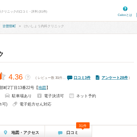
クリニックの口コミ・評判 (31件)
Calooとは
古曽部町
けいしょう内科クリニック
ク
4.36
？
口コミ
3
件
アンケート28件
( レビュー数
31
件…
)
町2丁目13番22号
【
地図
】
駐車場あり
電子決済可
ネット予約
ホ可)
電子処方せん対応
31件
地図・アクセス
口コミ