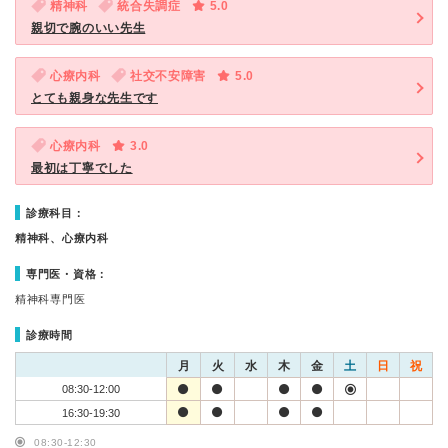
精神科
統合失調症
5.0
親切で腕のいい先生
心療内科
社交不安障害
5.0
とても親身な先生です
心療内科
3.0
最初は丁寧でした
診療科目：
精神科、心療内科
専門医・資格：
精神科専門医
診療時間
月
火
水
木
金
土
日
祝
08:30-12:00
16:30-19:30
08:30-12:30