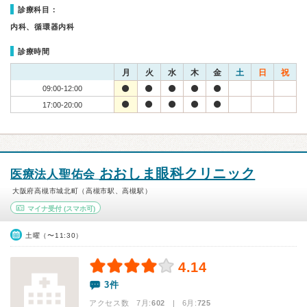
診療科目：
内科、循環器内科
診療時間
月
火
水
木
金
土
日
祝
09:00-12:00
17:00-20:00
おおしま眼科クリニック
医療法人聖佑会
大阪府高槻市城北町（高槻市駅、高槻駅）
マイナ受付
(スマホ可)
土曜（〜11:30）
4.14
3件
アクセス数 7月:
602
| 6月:
725