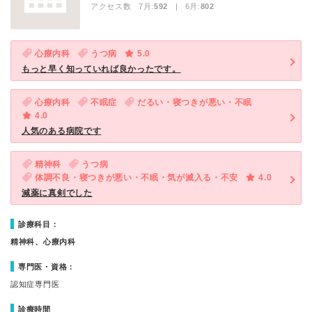
アクセス数 7月:
592
| 6月:
802
心療内科
うつ病
5.0
もっと早く知っていれば良かったです。
心療内科
不眠症
だるい・寝つきが悪い・不眠
4.0
人気のある病院です
精神科
うつ病
体調不良・寝つきが悪い・不眠・気が滅入る・不安
4.0
減薬に真剣でした
診療科目：
精神科、心療内科
専門医・資格：
認知症専門医
診療時間