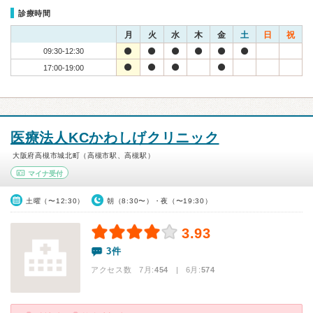
診療時間
月
火
水
木
金
土
日
祝
09:30-12:30
17:00-19:00
医療法人KCかわしげクリニック
大阪府高槻市城北町（高槻市駅、高槻駅）
マイナ受付
土曜（〜12:30）
朝（8:30〜）・夜（〜19:30）
3.93
3件
アクセス数 7月:
454
| 6月:
574