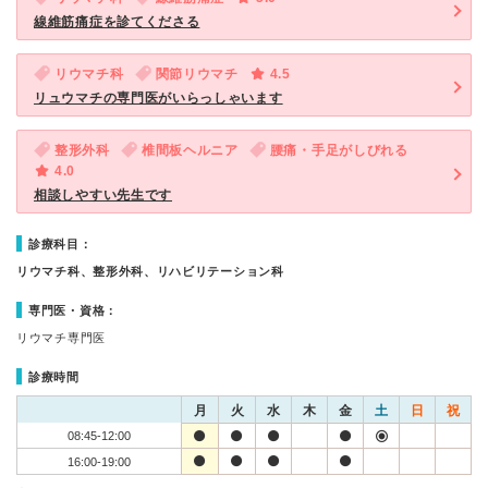
線維筋痛症を診てくださる
リウマチ科
関節リウマチ
4.5
リュウマチの専門医がいらっしゃいます
整形外科
椎間板ヘルニア
腰痛・手足がしびれる
4.0
相談しやすい先生です
診療科目：
リウマチ科、整形外科、リハビリテーション科
専門医・資格：
リウマチ専門医
診療時間
月
火
水
木
金
土
日
祝
08:45-12:00
16:00-19:00