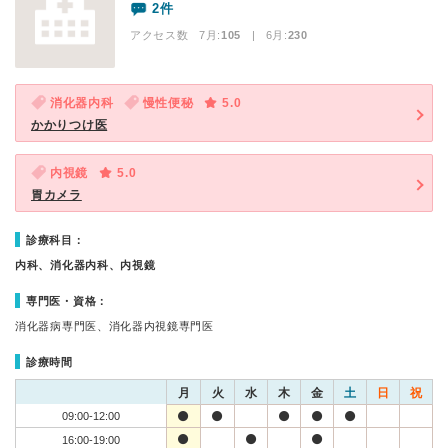
2件
アクセス数 7月:
105
| 6月:
230
消化器内科
慢性便秘
5.0
かかりつけ医
内視鏡
5.0
胃カメラ
診療科目：
内科、消化器内科、内視鏡
専門医・資格：
消化器病専門医、消化器内視鏡専門医
診療時間
月
火
水
木
金
土
日
祝
09:00-12:00
16:00-19:00