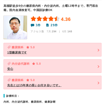
高槻駅徒歩9分の糖尿病内科・内分泌内科。土曜12時半まで。専門医在
籍。院内血液検査可。中国語診療OK
4.36
3件
29件
アクセス数 7月:
294
| 6月:
148
糖尿病科
5.0
1型糖尿病です
内分泌代謝科
5.0
安心
糖尿病科
5.0
先生とは15年来の長いお付き合いです。
診療科目：
内科、内分泌代謝科、糖尿病科、健康診断