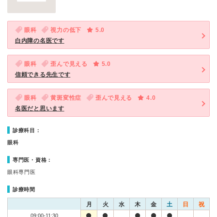
眼科
視力の低下
5.0
白内障の名医です
眼科
歪んで見える
5.0
信頼できる先生です
眼科
黄斑変性症
歪んで見える
4.0
名医だと思います
診療科目：
眼科
専門医・資格：
眼科専門医
診療時間
月
火
水
木
金
土
日
祝
09:00-11:30