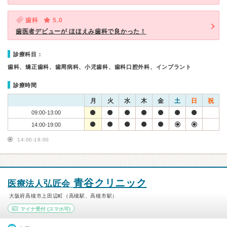
歯科
5.0
歯医者デビューが ほほえみ歯科で良かった！
診療科目：
歯科、矯正歯科、歯周病科、小児歯科、歯科口腔外科、インプラント
診療時間
月
火
水
木
金
土
日
祝
09:00-13:00
14:00-19:00
14:00-18:00
青谷クリニック
医療法人弘匠会
大阪府高槻市上田辺町（高槻駅、高槻市駅）
マイナ受付
(スマホ可)