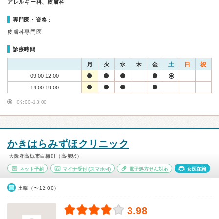
アレルギー科、皮膚科
専門医・資格：
皮膚科専門医
診療時間
月
火
水
木
金
土
日
祝
09:00-12:00
14:00-19:00
09:00-13:00
かきはらみずほクリニック
大阪府高槻市白梅町（高槻駅）
ネット予約
マイナ受付
(スマホ可)
電子処方せん対応
女医在籍
土曜（〜12:00）
3.98