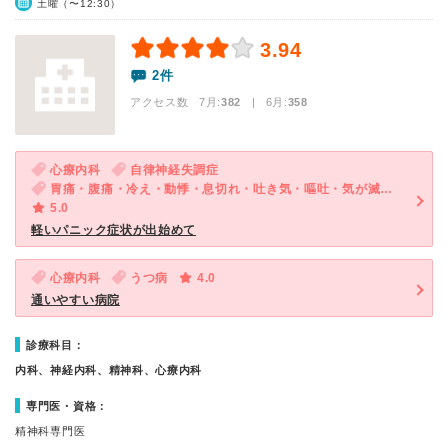
土曜（〜12:30）
3.94
2件
アクセス数 7月:
382
| 6月:
358
心療内科
自律神経失調症
胃痛・腹痛・冷え・動悸・息切れ・吐き気・嘔吐・気が滅入る・不安
5.0
軽いパニック症状が出始めて
心療内科
うつ病
4.0
通いやすい病院
診療科目：
内科、神経内科、精神科、心療内科
専門医・資格：
精神科専門医