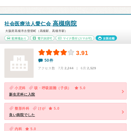
高槻病院
社会医療法人愛仁会
大阪府高槻市古曽部町（高槻駅、高槻市駅）
駐車場あり
電子決済可
マイナ受付
(スマホ可)
女医在籍
3.91
50件
アクセス数 7月:
2,244
| 6月:
2,529
小児科
咳・呼吸困難（子供）
5.0
新生児科に入院
整形外科
けが
5.0
良い病院でした
内科
5.0