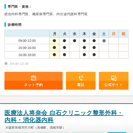
専門医・資格：
総合内科専門医、糖尿病専門医、内分泌代謝科専門医
診療時間
月
火
水
木
金
土
日
祝
09:00-12:00
15:00-16:00
16:00-18:00
09:00-12:30
ネット予約
電話
公式サイト
医療法人将奈会 白石クリニック整形外科・
内科・消化器内科
大阪府高槻市芥川町（高槻駅、高槻市駅）