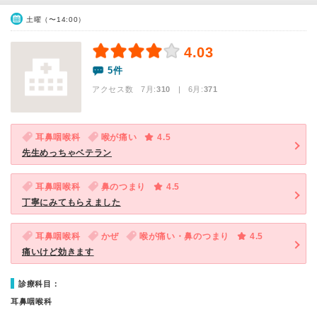
土曜（〜14:00）
4.03
5件
アクセス数 7月:
310
| 6月:
371
耳鼻咽喉科
喉が痛い
4.5
先生めっちゃベテラン
耳鼻咽喉科
鼻のつまり
4.5
丁寧にみてもらえました
耳鼻咽喉科
かぜ
喉が痛い・鼻のつまり
4.5
痛いけど効きます
診療科目：
耳鼻咽喉科