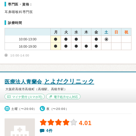
専門医・資格：
耳鼻咽喉科専門医
診療時間
月
火
水
木
金
土
日
祝
10:00-13:00
16:00-19:00
10:00-14:00
とよだクリニック
医療法人青蘭会
大阪府高槻市高槻町（高槻駅、高槻市駅）
マイナ受付
(スマホ可)
電子処方せん対応
土曜（〜20:00）
夜（〜20:00）
4.01
4件