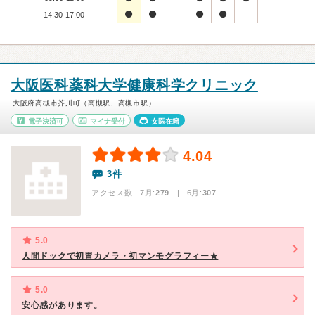
14:30-17:00
大阪医科薬科大学健康科学クリニック
大阪府高槻市芥川町（高槻駅、高槻市駅）
電子決済可
マイナ受付
女医在籍
4.04
3件
アクセス数 7月:
279
| 6月:
307
5.0
人間ドックで初胃カメラ・初マンモグラフィー★
5.0
安心感があります。