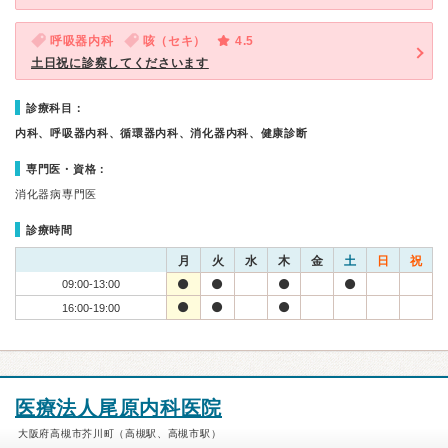
呼吸器内科
咳（セキ）
4.5
土日祝に診察してくださいます
診療科目：
内科、呼吸器内科、循環器内科、消化器内科、健康診断
専門医・資格：
消化器病専門医
診療時間
月
火
水
木
金
土
日
祝
09:00-13:00
16:00-19:00
医療法人尾原内科医院
大阪府高槻市芥川町（高槻駅、高槻市駅）