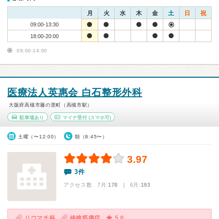
月
火
水
木
金
土
日
祝
09:00-13:30
18:00-20:00
09:00-14:00
医療法人英惠会 白石整形外科
大阪府高槻市藤の里町（高槻市駅）
駐車場あり
マイナ受付
(スマホ可)
土曜（〜12:00）
朝（8:45〜）
3.97
3件
アクセス数 7月:
178
| 6月:
193
リウマチ科
線維筋痛症
5.0