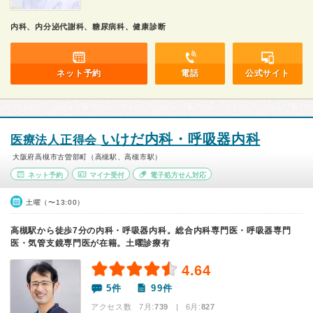
内科、内分泌代謝科、糖尿病科、健康診断
ネット予約
電話
公式サイト
いけだ内科・呼吸器内科
医療法人正得会
大阪府高槻市古曽部町（高槻駅、高槻市駅）
ネット予約
マイナ受付
電子処方せん対応
土曜（〜13:00）
高槻駅から徒歩7分の内科・呼吸器内科。総合内科専門医・呼吸器専門
医・気管支鏡専門医が在籍。土曜診療有
4.64
5件
99件
アクセス数 7月:
739
| 6月:
827