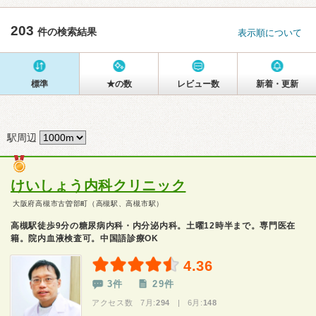
203
件の検索結果
表示順について
標準
★の数
レビュー数
新着・更新
駅周辺
けいしょう内科クリニック
大阪府高槻市古曽部町（高槻駅、高槻市駅）
高槻駅徒歩9分の糖尿病内科・内分泌内科。土曜12時半まで。専門医在
籍。院内血液検査可。中国語診療OK
4.36
3件
29件
アクセス数 7月:
294
| 6月:
148