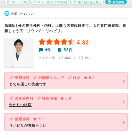
ネット予約
マイナ受付
(スマホ可)
電子処方せん対応
女医在籍
土曜（〜12:00）
高槻駅3分の整形外科・内科。土曜も内視鏡検査可。女性専門医在籍。骨
粗しょう症・リウマチ・リハビリ。
4.32
4件
58件
アクセス数 7月:
863
| 6月:
882
整形外科
椎間板ヘルニア
けが
5.0
とても優しい先生です
消化器内科
慢性便秘
5.0
かかりつけ医
整形外科
5.0
リハビリが素晴らしい