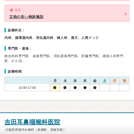
4.0
立地の良い検診施設
診療科目：
内科、循環器内科、消化器内科、婦人科、漢方、人間ドック
専門医・資格：
総合内科専門医、血液専門医、消化器病専門医、肝臓専門医、産婦人科専門
医、がん治…
診療時間
月
火
水
木
金
土
日
祝
15:00-17:00
吉田耳鼻咽喉科医院
大阪府高槻市白梅町（高槻駅、高槻市駅）