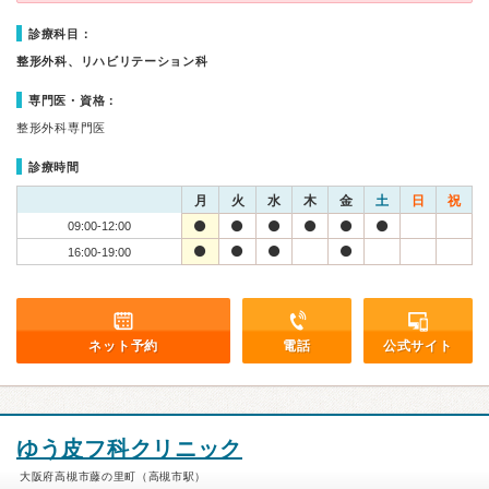
診療科目：
整形外科、リハビリテーション科
専門医・資格：
整形外科専門医
診療時間
月
火
水
木
金
土
日
祝
09:00-12:00
16:00-19:00
ネット予約
電話
公式サイト
ゆう皮フ科クリニック
大阪府高槻市藤の里町（高槻市駅）