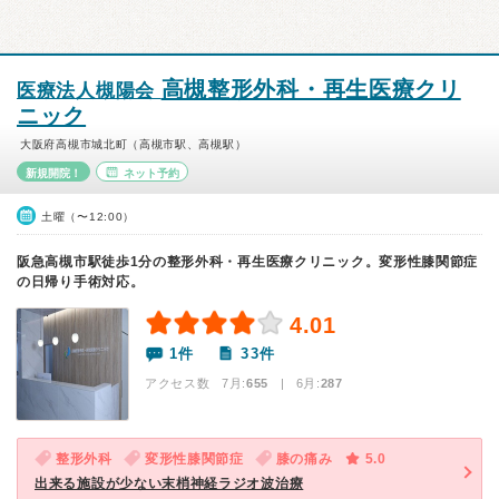
高槻整形外科・再生医療クリ
医療法人槻陽会
ニック
大阪府高槻市城北町（高槻市駅、高槻駅）
新規開院！
ネット予約
土曜（〜12:00）
阪急高槻市駅徒歩1分の整形外科・再生医療クリニック。変形性膝関節症
の日帰り手術対応。
4.01
1件
33件
アクセス数 7月:
655
| 6月:
287
整形外科
変形性膝関節症
膝の痛み
5.0
出来る施設が少ない末梢神経ラジオ波治療