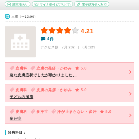
駐車場あり
マイナ受付
(スマホ可)
電子処方せん対応
土曜（〜13:00）
4.21
4件
アクセス数 7月:
232
| 6月:
229
皮膚科
皮膚の発疹・かゆみ
5.0
急な皮膚症状でしたが助かりました。
皮膚科
皮膚の発疹・かゆみ
5.0
子どもの湿疹
皮膚科
多汗症
汗が止まらない・多汗
5.0
多汗症
診療科目：