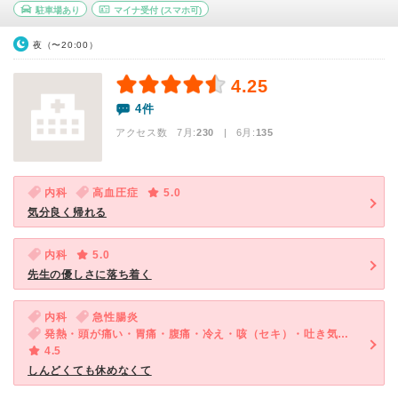
駐車場あり
マイナ受付
(スマホ可)
夜（〜20:00）
4.25
4件
アクセス数 7月:
230
| 6月:
135
内科
高血圧症
5.0
気分良く帰れる
内科
5.0
先生の優しさに落ち着く
内科
急性腸炎
発熱・頭が痛い・胃痛・腹痛・冷え・咳（セキ）・吐き気・嘔吐・急性の下痢
4.5
しんどくても休めなくて