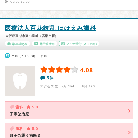
09:00-12:00
医療法人百花繚乱 ほほえみ歯科
大阪府高槻市藤の里町（高槻市駅）
駐車場あり
電子決済可
マイナ受付
(スマホ可)
土曜（〜18:00）・日曜
4.08
5件
アクセス数 7月:
154
| 6月:
170
歯科
5.0
丁寧な治療
歯科
5.0
息子の通う歯医者