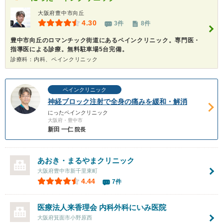
大阪府豊中市向丘
4.30
3件
8件
豊中市向丘のロマンチック街道にあるペインクリニック。専門医・
指導医による診療。無料駐車場5台完備。
診療科：内科、ペインクリニック
ペインクリニック
神経ブロック注射で全身の痛みを緩和・解消
にったペインクリニック
大阪府・豊中市
新田 一仁
院長
あおき・まるやまクリニック
大阪府豊中市新千里東町
4.44
7件
医療法人来香理会 内科外科にいみ医院
大阪府箕面市小野原西