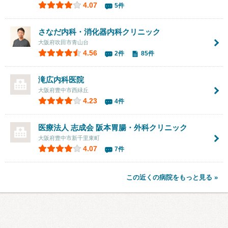
4.07
5件
さなだ内科・消化器内科クリニック
大阪府吹田市青山台
4.56
2件
85件
滝広内科医院
大阪府豊中市西緑丘
4.23
4件
医療法人 志成会 阪本胃腸・外科クリニック
大阪府豊中市新千里東町
4.07
7件
この近くの病院をもっと見る »