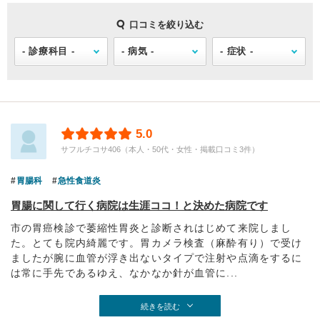
口コミを絞り込む
5.0
サフルチコサ406（本人・50代・女性・掲載口コミ3件）
胃腸科
急性食道炎
胃腸に関して行く病院は生涯ココ！と決めた病院です
市の胃癌検診で萎縮性胃炎と診断されはじめて来院しまし
た。とても院内綺麗です。胃カメラ検査（麻酔有り）で受け
ましたが腕に血管が浮き出ないタイプで注射や点滴をするに
は常に手先であるゆえ、なかなか針が血管に...
続きを読む