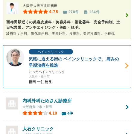
大阪府大阪市北区梅田
4.78
270件
134件
西梅田駅近くの美容皮膚科・美容外科・消化器科 完全予約制、土
日祝営業。アンチエイジング・美白・脱毛。
診療科：内科、消化器内科、美容外科、皮膚科、美容皮膚科、内視鏡
ペインクリニック
気軽に通える街の ペインクリニックで、 痛みの
早期治療を推進
にったペインクリニック
大阪府・豊中市
新田 一仁
院長
内科外科ためさん診療所
大阪府豊中市上新田
4.10
4件
大石クリニック