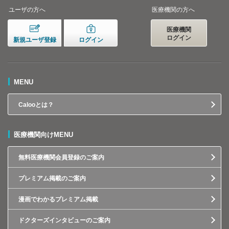
ユーザの方へ
医療機関の方へ
医療機関
ログイン
新規ユーザ登録
ログイン
MENU
Calooとは？
医療機関向けMENU
無料医療機関会員登録のご案内
プレミアム掲載のご案内
漫画でわかるプレミアム掲載
ドクターズインタビューのご案内