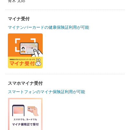
青木 太郎
マイナ受付
マイナンバーカードの健康保険証利用が可能
スマホマイナ受付
スマートフォンのマイナ保険証利用が可能