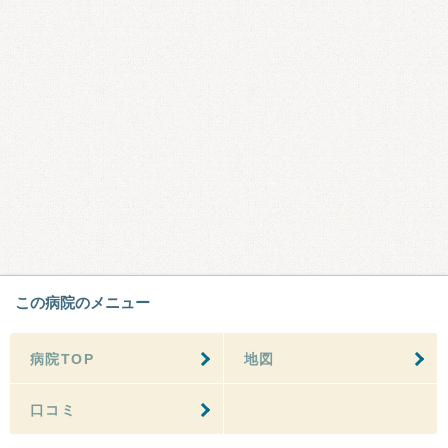
この病院のメニュー
病院TOP
地図
口コミ