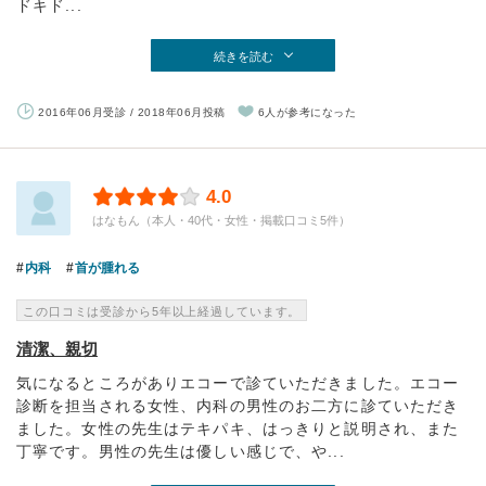
ドキド...
続きを読む
2016年06月受診 / 2018年06月投稿
6人が参考になった
4.0
はなもん（本人・40代・女性・掲載口コミ5件）
内科
首が腫れる
この口コミは受診から5年以上経過しています。
清潔、親切
気になるところがありエコーで診ていただきました。エコー
診断を担当される女性、内科の男性のお二方に診ていただき
ました。女性の先生はテキパキ、はっきりと説明され、また
丁寧です。男性の先生は優しい感じで、や...