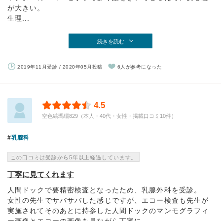
が大きい。
生理...
続きを読む
2019年11月受診 / 2020年05月投稿
6人が参考になった
4.5
空色縞瑪瑙829（本人・40代・女性・掲載口コミ10件）
乳腺科
この口コミは受診から5年以上経過しています。
丁寧に見てくれます
人間ドックで要精密検査となったため、乳腺外科を受診。
女性の先生でサバサバした感じですが、エコー検査も先生が
実施されてそのあとに持参した人間ドックのマンモグラフィ