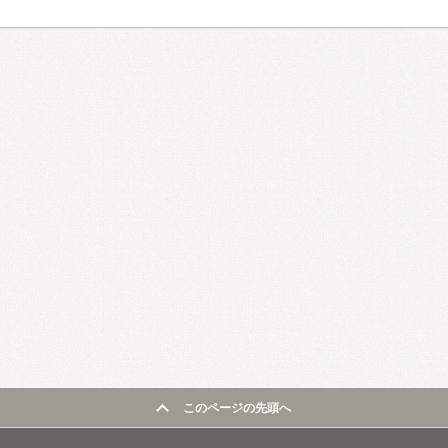
このページの先頭へ