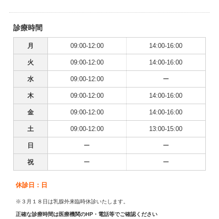
診療時間
月
09:00-12:00
14:00-16:00
火
09:00-12:00
14:00-16:00
水
09:00-12:00
ー
木
09:00-12:00
14:00-16:00
金
09:00-12:00
14:00-16:00
土
09:00-12:00
13:00-15:00
日
ー
ー
祝
ー
ー
休診日：日
※３月１８日は乳腺外来臨時休診いたします。
正確な診療時間は医療機関のHP・電話等でご確認ください