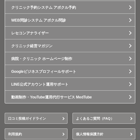
クリニック予約システム アポクル予約
WEB問診システム アポクル問診
レセコンアナライザー
クリニック経営マガジン
病院・クリニック ホームページ制作
Googleビジネスプロフィールサポート
LINE公式アカウント運用サポート
動画制作・YouTube運用代行サービス MedTube
口コミ投稿ガイドライン
よくあるご質問（FAQ）
利用規約
個人情報保護方針