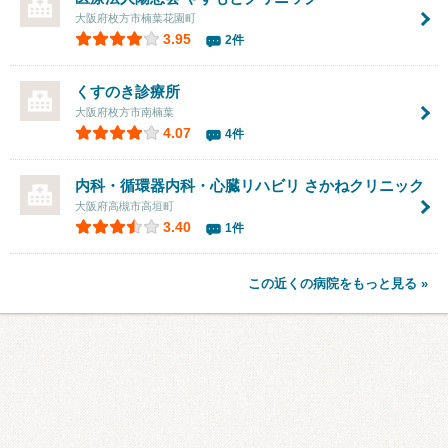
大阪府枚方市楠葉花園町
3.95
2件
くすのき診療所
大阪府枚方市南楠葉
4.07
4件
内科・循環器内科・心臓リハビリ さかねクリニック
大阪府高槻市高垣町
3.40
1件
この近くの病院をもっと見る »