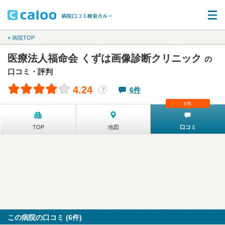
« 病院TOP
医療法人福命会 くずは画像診断クリニック
の
口コミ・評判
4.24
6件
？
6件
TOP
地図
口コミ
この病院の口コミ (6件)