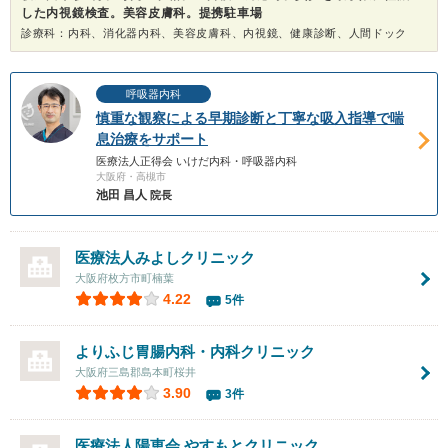
した内視鏡検査。美容皮膚科。提携駐車場
診療科：内科、消化器内科、美容皮膚科、内視鏡、健康診断、人間ドック
呼吸器内科
慎重な観察による早期診断と丁寧な吸入指導で喘
息治療をサポート
医療法人正得会 いけだ内科・呼吸器内科
大阪府・高槻市
池田 昌人
院長
医療法人
みよしクリニック
大阪府枚方市町楠葉
4.22
5件
よりふじ胃腸内科・内科クリニック
大阪府三島郡島本町桜井
3.90
3件
医療法人陽恵会 やすもとクリニック