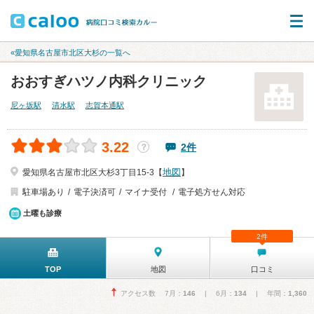
«愛知県名古屋市北区大杉の一覧へ
おおすぎハツノ内科クリニック
尼ヶ坂駅
清水駅
志賀本通駅
3.22
2件
？
地図
愛知県名古屋市北区大杉3丁目15-3【
】
駐車場あり
電子決済可
マイナ受付
電子処方せん対応
土曜も診療
2件
TOP
地図
口コミ
アクセス数 7月：
146
| 6月：
134
| 年間：
1,360