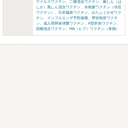
ウイルスワクチン
、
二種混合ワクチン
、
麻しん（は
しか）風しん混合ワクチン
、
水疱瘡ワクチン（水痘
ワクチン）
、
日本脳炎ワクチン
、
おたふくかぜワク
チン
、
インフルエンザ予防接種
、
帯状疱疹ワクチ
ン
、
成人用肺炎球菌ワクチン
、
A型肝炎ワクチン
、
四種混合ワクチン
、
Hib（ヒブ）ワクチン（単独）