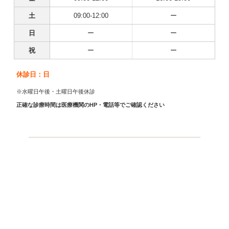
土
09:00-12:00
ー
日
ー
ー
祝
ー
ー
休診日：日
※水曜日午後・土曜日午後休診
正確な診療時間は医療機関のHP・電話等でご確認ください