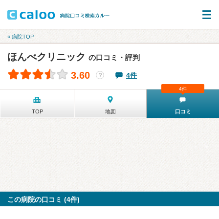
« 病院TOP
ほんべクリニック
の口コミ・評判
3.60
4件
？
4件
TOP
地図
口コミ
この病院の口コミ (4件)