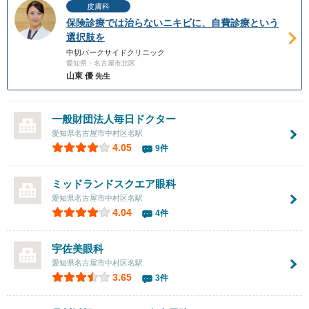
皮膚科
保険診療では治らないニキビに、自費診療という
選択肢を
中切パークサイドクリニック
愛知県・名古屋市北区
山東 優
先生
一般財団法人毎日ドクター
愛知県名古屋市中村区名駅
4.05
9件
ミッドランドスクエア眼科
愛知県名古屋市中村区名駅
4.04
4件
宇佐美眼科
愛知県名古屋市中村区名駅
3.65
3件