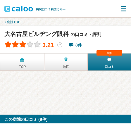
« 病院TOP
大名古屋ビルヂング眼科
の口コミ・評判
3.21
8件
？
8件
TOP
地図
口コミ
この病院の口コミ (8件)