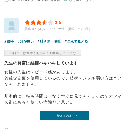
2018年12月受診 / 2019年03月投稿
1人が参考になった
3.5
露草812（本人・30代・女性・掲載口コミ3件）
眼科
頭が痛い
吐き気・嘔吐
歪んで見える
この口コミは受診から5年以上経過しています。
先生の発言は結構ハキハキしています
女性の先生はスピード感があります。
的確な言葉を使用しているので、結構メンタル弱い方は辛い
かもしれません。
基本的に、待ち時間は少なくすぐに見てもらえるのでオフィ
ス街にあると嬉しい病院だと思い...
続きを読む