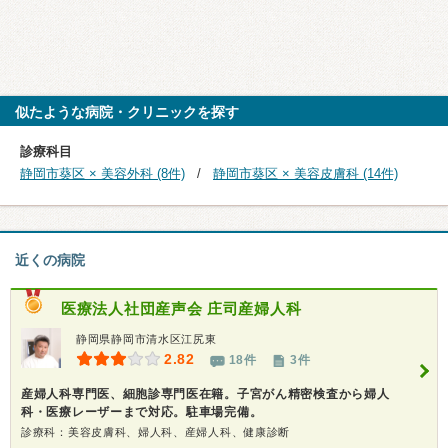
似たような病院・クリニックを探す
診療科目
静岡市葵区 × 美容外科 (8件)
静岡市葵区 × 美容皮膚科 (14件)
近くの病院
医療法人社団産声会
庄司産婦人科
静岡県静岡市清水区江尻東
2.82
18件
3件
産婦人科専門医、細胞診専門医在籍。子宮がん精密検査から婦人
科・医療レーザーまで対応。駐車場完備。
診療科：美容皮膚科、婦人科、産婦人科、健康診断