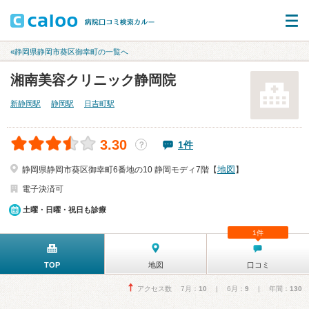
«静岡県静岡市葵区御幸町の一覧へ
湘南美容クリニック静岡院
新静岡駅
静岡駅
日吉町駅
3.30
1件
？
地図
静岡県静岡市葵区御幸町6番地の10 静岡モディ7階【
】
電子決済可
土曜・日曜・祝日も診療
1件
TOP
地図
口コミ
アクセス数 7月：
10
| 6月：
9
| 年間：
130