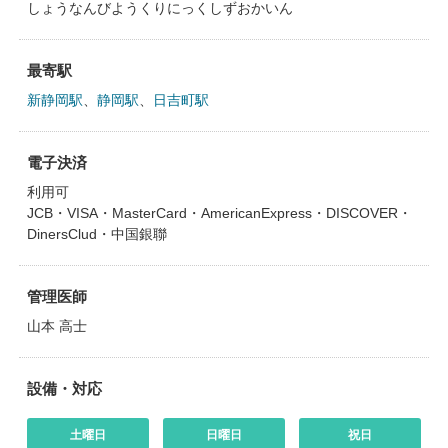
しょうなんびようくりにっくしずおかいん
最寄駅
新静岡駅
、
静岡駅
、
日吉町駅
電子決済
利用可
JCB・VISA・MasterCard・AmericanExpress・DISCOVER・
DinersClud・中国銀聯
管理医師
山本 高士
設備・対応
土曜日
日曜日
祝日