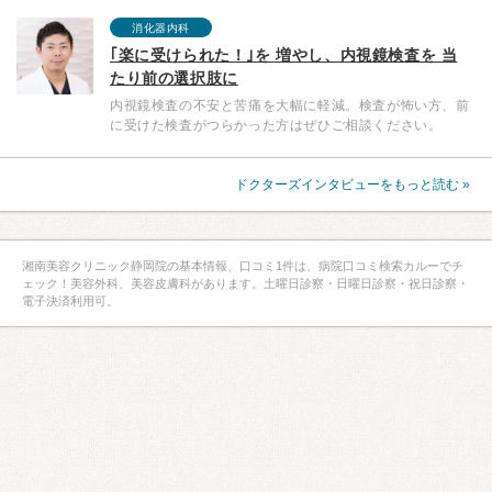
消化器内科
｢楽に受けられた！｣を 増やし、内視鏡検査を 当
たり前の選択肢に
内視鏡検査の不安と苦痛を大幅に軽減。検査が怖い方、前
に受けた検査がつらかった方はぜひご相談ください。
ドクターズインタビューをもっと読む »
湘南美容クリニック静岡院の基本情報、口コミ1件は、病院口コミ検索カルーでチ
ェック！美容外科、美容皮膚科があります。土曜日診察・日曜日診察・祝日診察・
電子決済利用可。