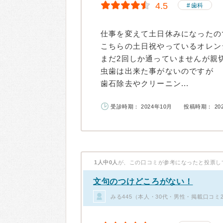
4.5
歯科
仕事を変えて土日休みになったの
こちらの土日祝やっているオレン
まだ2回しか通っていませんが親
虫歯は出来た事がないのですが
歯石除去やクリーニン...
受診時期： 2024年10月
投稿時期： 20
1人中0人
が、この口コミが参考になったと投票し
文句のつけどころがない！
みる445（本人・30代・男性・掲載口コミ