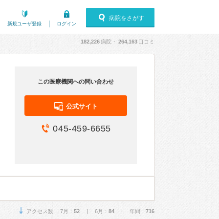
病院をさがす
新規ユーザ登録
ログイン
182,226
病院・
264,163
口コミ
この医療機関への問い合わせ
公式サイト
045-459-6655
アクセス数 7月：
52
| 6月：
84
| 年間：
716