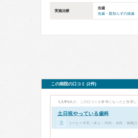
虫歯
実施治療
虫歯・親知らずの抜歯
この病院の口コミ (2件)
1人中0人
が、この口コミが参考になったと投票し
土日祝やっている歯科
コーヒー牛乳（本人・30代・女性・掲載口