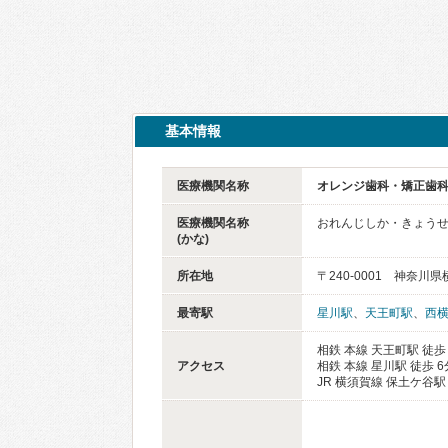
基本情報
医療機関名称
オレンジ歯科・矯正歯科
医療機関名称
おれんじしか・きょうせ
(かな)
所在地
〒240-0001 神奈
最寄駅
星川駅
、
天王町駅
、
西
相鉄 本線 天王町駅 徒歩
アクセス
相鉄 本線 星川駅 徒歩 6
JR 横須賀線 保土ケ谷駅 