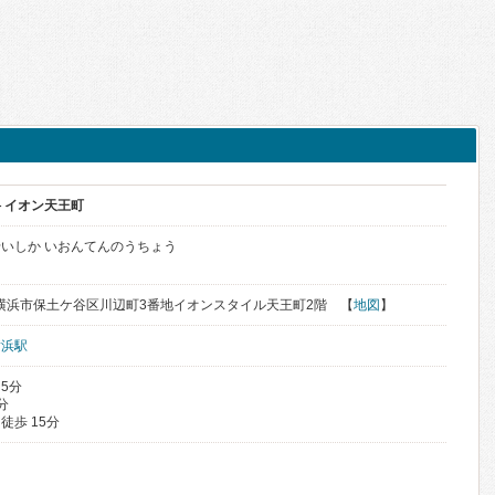
 イオン天王町
いしか いおんてんのうちょう
川県横浜市保土ケ谷区川辺町3番地イオンスタイル天王町2階 【
地図
】
横浜駅
 5分
分
徒歩 15分