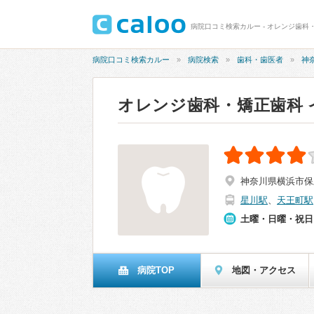
病院口コミ検索カルー - オレンジ歯科・
病院口コミ検索カルー
病院検索
歯科・歯医者
神
オレンジ歯科・矯正歯科 
神奈川県横浜市保
星川駅
、
天王町駅
土曜・日曜・祝日
病院TOP
地図・アクセス