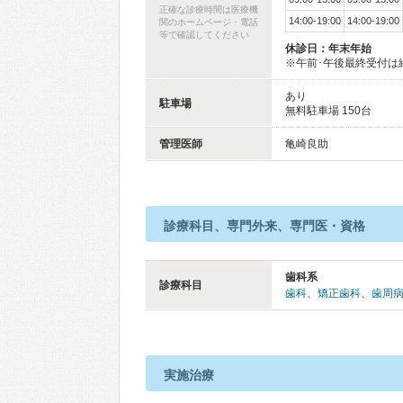
正確な診療時間は医療機
14:00-19:00
14:00-19:00
関のホームページ・電話
等で確認してください
休診日：年末年始
※午前･午後最終受付は
あり
駐車場
無料駐車場 150台
管理医師
亀崎良助
診療科目、専門外来、専門医・資格
歯科系
診療科目
歯科
、
矯正歯科
、
歯周
実施治療