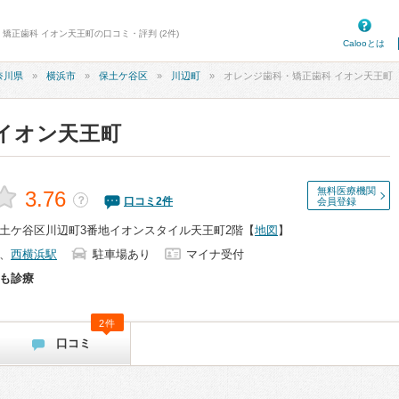
矯正歯科 イオン天王町の口コミ・評判 (2件)
Calooとは
奈川県
横浜市
保土ケ谷区
川辺町
オレンジ歯科・矯正歯科 イオン天王町
イオン天王町
無料医療機関
3.76
？
口コミ
2
件
会員登録
土ケ谷区川辺町3番地イオンスタイル天王町2階
【
地図
】
、
西横浜駅
駐車場あり
マイナ受付
も診療
2件
口コミ