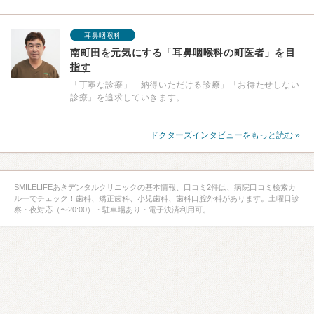
耳鼻咽喉科
南町田を元気にする「耳鼻咽喉科の町医者」を目
指す
「丁寧な診療」「納得いただける診療」「お待たせしない
診療」を追求していきます。
ドクターズインタビューをもっと読む »
SMILELIFEあきデンタルクリニックの基本情報、口コミ2件は、病院口コミ検索カ
ルーでチェック！歯科、矯正歯科、小児歯科、歯科口腔外科があります。土曜日診
察・夜対応（〜20:00）・駐車場あり・電子決済利用可。