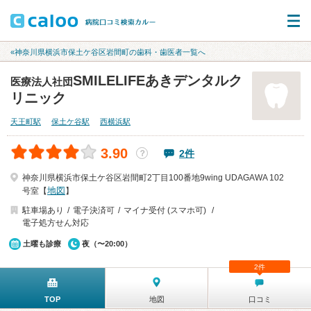
«神奈川県横浜市保土ケ谷区岩間町の歯科・歯医者一覧へ
SMILELIFEあきデンタルク
医療法人社団
リニック
天王町駅
保土ケ谷駅
西横浜駅
3.90
2件
？
神奈川県横浜市保土ケ谷区岩間町2丁目100番地9wing UDAGAWA 102
地図
号室【
】
駐車場あり
電子決済可
マイナ受付 (スマホ可)
電子処方せん対応
土曜も診療
夜（〜20:00）
2件
TOP
地図
口コミ