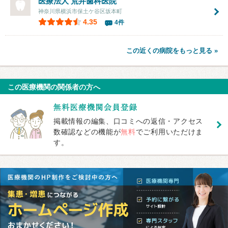
医療法人 荒井歯科医院
神奈川県横浜市保土ケ谷区坂本町
4.35
4件
この近くの病院をもっと見る »
この医療機関の関係者の方へ
掲載情報の編集、口コミへの返信・アクセス
数確認などの機能が
無料
でご利用いただけま
す。