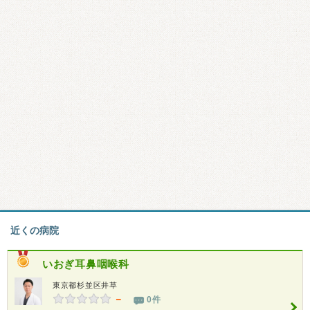
近くの病院
いおぎ耳鼻咽喉科
東京都杉並区井草
－
0件