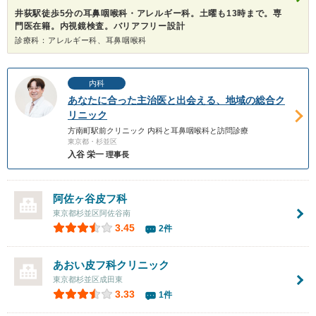
井荻駅徒歩5分の耳鼻咽喉科・アレルギー科。土曜も13時まで。専
門医在籍。内視鏡検査。バリアフリー設計
診療科：アレルギー科、耳鼻咽喉科
内科
あなたに合った主治医と出会える、地域の総合ク
リニック
方南町駅前クリニック 内科と耳鼻咽喉科と訪問診療
東京都・杉並区
入谷 栄一
理事長
阿佐ヶ谷皮フ科
東京都杉並区阿佐谷南
3.45
2件
あおい皮フ科クリニック
東京都杉並区成田東
3.33
1件