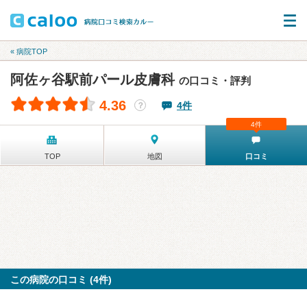
« 病院TOP
阿佐ヶ谷駅前パール皮膚科
の口コミ・評判
4.36
4件
？
4件
TOP
地図
口コミ
この病院の口コミ (4件)