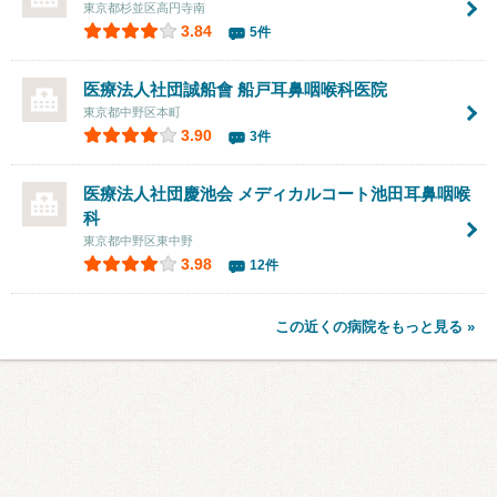
東京都杉並区高円寺南
3.84
5件
医療法人社団誠船會 船戸耳鼻咽喉科医院
東京都中野区本町
3.90
3件
医療法人社団慶池会
メディカルコート池田耳鼻咽喉
科
東京都中野区東中野
3.98
12件
この近くの病院をもっと見る »