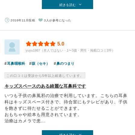
続きを読む
2016年11月投稿
3人が参考になった
5.0
yuyu1987（本人ではない・1〜3歳・男性・掲載口コミ2件）
耳鼻咽喉科
咳（セキ）
鼻のつまり
この口コミは受診から5年以上経過しています。
キッズスペースのある綺麗な耳鼻科です
いつも子供の鼻風邪の治療で利用しています。こちらの耳鼻
科はキッズスペース付きで、待合室にもテレビがあり、子供
を飽きずに待たせることができます。
おもちゃや絵本も用意されています。
治療はカメラで患...