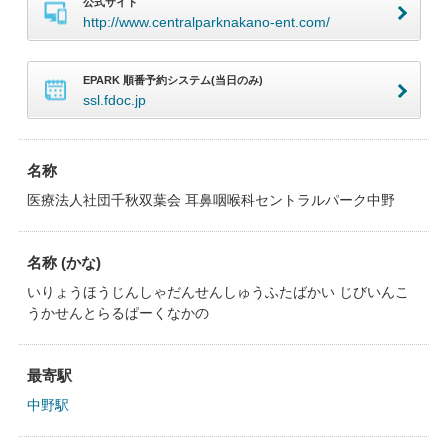
公式サイト
http://www.centralparknakano-ent.com/
EPARK 順番予約システム(当日のみ)
ssl.fdoc.jp
名称
医療法人社団千秋双葉会 耳鼻咽喉科セントラルパーク中野
名称 (かな)
いりょうほうじんしゃだんせんしゅうふたばかい じびいんこ
うかせんとらるぱーくなかの
最寄駅
中野駅