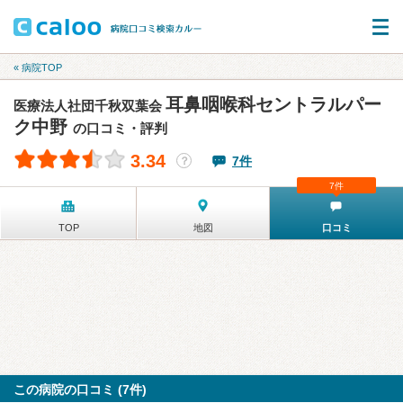
« 病院TOP
耳鼻咽喉科セントラルパー
医療法人社団千秋双葉会
ク中野
の口コミ・評判
3.34
7件
？
7件
TOP
地図
口コミ
この病院の口コミ (7件)