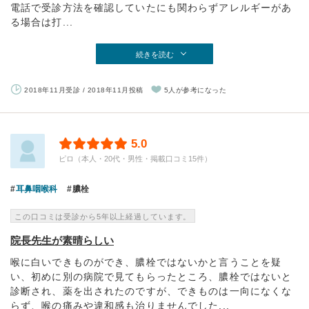
電話で受診方法を確認していたにも関わらずアレルギーがあ
る場合は打...
続きを読む
2018年11月受診 / 2018年11月投稿
5人が参考になった
5.0
ピロ（本人・20代・男性・掲載口コミ15件）
耳鼻咽喉科
膿栓
この口コミは受診から5年以上経過しています。
院長先生が素晴らしい
喉に白いできものができ、膿栓ではないかと言うことを疑
い、初めに別の病院で見てもらったところ、膿栓ではないと
診断され、薬を出されたのですが、できものは一向になくな
らず、喉の痛みや違和感も治りませんでした...