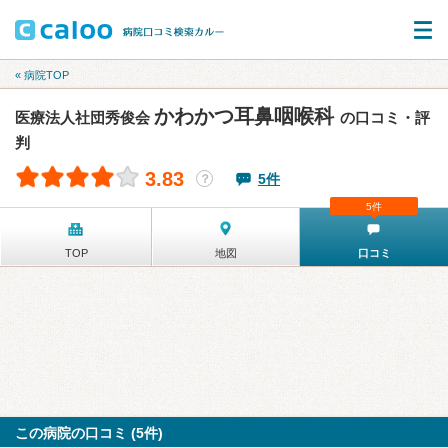
« 病院TOP
かわかつ耳鼻咽喉科
医療法人社団秀俊会
の口コミ・評
判
3.83
5件
？
5件
TOP
地図
口コミ
この病院の口コミ (5件)