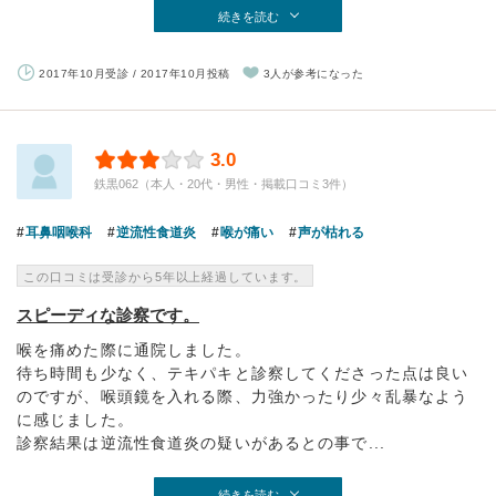
続きを読む
2017年10月受診 / 2017年10月投稿
3人が参考になった
3.0
鉄黒062（本人・20代・男性・掲載口コミ3件）
耳鼻咽喉科
逆流性食道炎
喉が痛い
声が枯れる
この口コミは受診から5年以上経過しています。
スピーディな診察です。
喉を痛めた際に通院しました。
待ち時間も少なく、テキパキと診察してくださった点は良い
のですが、喉頭鏡を入れる際、力強かったり少々乱暴なよう
に感じました。
診察結果は逆流性食道炎の疑いがあるとの事で...
続きを読む