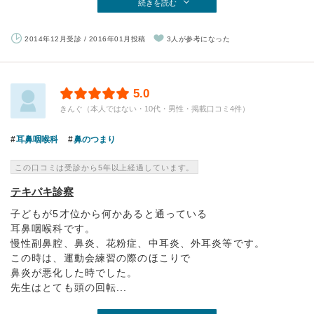
続きを読む
2014年12月受診 / 2016年01月投稿
3人が参考になった
5.0
きんぐ（本人ではない・10代・男性・掲載口コミ4件）
耳鼻咽喉科
鼻のつまり
この口コミは受診から5年以上経過しています。
テキパキ診察
子どもが5才位から何かあると通っている
耳鼻咽喉科です。
慢性副鼻腔、鼻炎、花粉症、中耳炎、外耳炎等です。
この時は、運動会練習の際のほこりで
鼻炎が悪化した時でした。
先生はとても頭の回転...