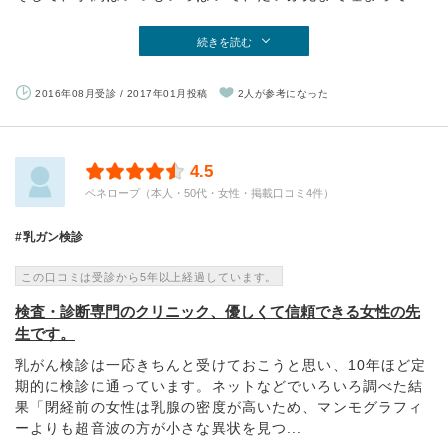
続きを読む
2016年08月受診 / 2017年01月投稿
2人が参考になった
4.5
ペネロープ（本人・50代・女性・掲載口コミ4件）
乳ガン検診
この口コミは受診から5年以上経過しています。
検査・診断専門のクリニック、優しくて信頼できる女性の先
生です。
乳がん検診は一応きちんと受けておこうと思い、10年ほど定
期的に検診に通っています。ネットなどでいろいろ調べた結
果「閉経前の女性は乳腺の密度が高いため、マンモグラフィ
ーよりも超音波の方が小さな異状を見つ...