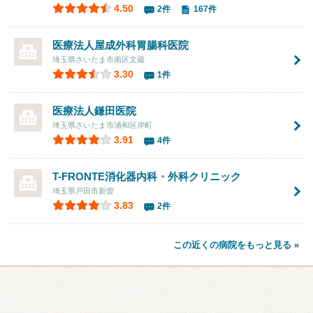
4.50
2件
167件
医療法人
屋成外科胃腸科医院
埼玉県さいたま市南区文蔵
3.30
1件
医療法人
鎌田医院
埼玉県さいたま市浦和区岸町
3.91
4件
T-FRONTE消化器内科・外科クリニック
埼玉県戸田市新曽
3.83
2件
この近くの病院をもっと見る »