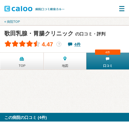
« 病院TOP
歌田乳腺・胃腸クリニック
の口コミ・評判
4.47
4件
？
4件
TOP
地図
口コミ
この病院の口コミ (4件)