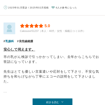
2025年01月受診 / 2025年02月投稿
6人が参考になった
5.0
Caloouser51237（本人・40代・女性・掲載口コミ11件）
乳腺科
良性線維腫
安心して伺えます。
市の乳がん検診で引っかかってしまい、去年からこちらでお
世話になっています。
先生はとても優しい言葉遣いや応対をして下さり、不安な気
持ちを和らげながら丁寧にエコーの説明をして下さいまし
た。
...
続きを読む