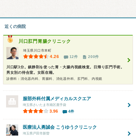
近くの病院
川口肛門胃腸クリニック
埼玉県川口市本町
4.26
12件
200件
川口駅3分。鎮静剤を使った胃・大腸内視鏡検査。日帰り肛門手術。
男女別の待合室。女医在籍。
診療科：消化器内科、胃腸科、消化器外科、肛門科、内視鏡
服部外科付属メディカルスクエア
埼玉県さいたま市南区鹿手袋
3.96
4件
医療法人勇誠会
こうゆうクリニック
埼玉県戸田市新曽