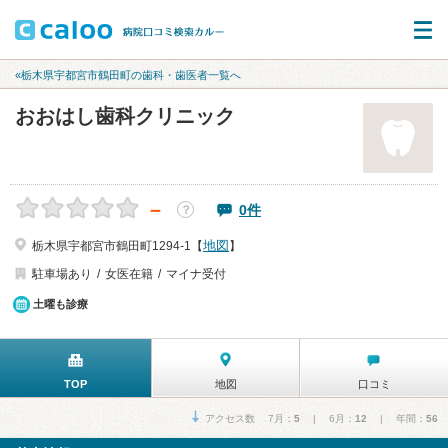
«栃木県宇都宮市鶴田町の歯科・歯医者一覧へ
おおはし歯科クリニック
－
0件
？
地図
栃木県宇都宮市鶴田町1294-1【
】
駐車場あり
女医在籍
マイナ受付
土曜も診療
TOP
地図
口コミ
アクセス数 7月：
5
| 6月：
12
| 年間：
56