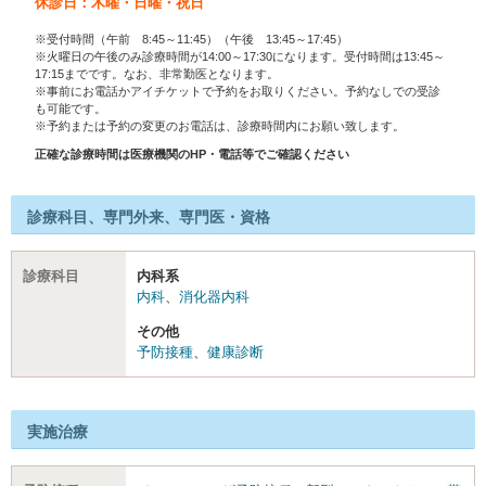
休診日：木曜・日曜・祝日
※受付時間（午前 8:45～11:45）（午後 13:45～17:45）
※火曜日の午後のみ診療時間が14:00～17:30になります。受付時間は13:45～
17:15までです。なお、非常勤医となります。
※事前にお電話かアイチケットで予約をお取りください。予約なしでの受診
も可能です。
※予約または予約の変更のお電話は、診療時間内にお願い致します。
正確な診療時間は医療機関のHP・電話等でご確認ください
診療科目、専門外来、専門医・資格
診療科目
内科系
内科
、
消化器内科
その他
予防接種
、
健康診断
実施治療