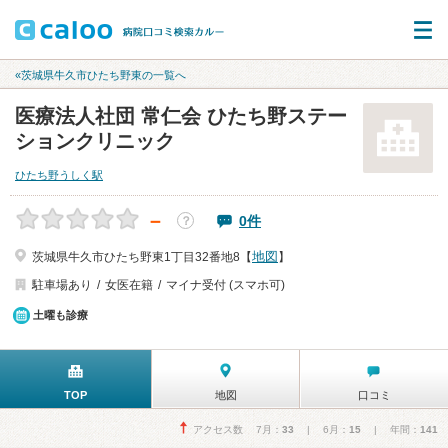
«茨城県牛久市ひたち野東の一覧へ
医療法人社団 常仁会 ひたち野ステー
ションクリニック
ひたち野うしく駅
－
0件
？
地図
茨城県牛久市ひたち野東1丁目32番地8【
】
駐車場あり
女医在籍
マイナ受付 (スマホ可)
土曜も診療
TOP
地図
口コミ
アクセス数 7月：
33
| 6月：
15
| 年間：
141