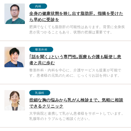
内科
全身の健康状態を映し出す脂肪肝。指摘を受けた
ら早めに受診を
肥満でなくても脂肪肝の可能性はあります。背景に全身疾
患が見つかることもあり、状態の把握は重要です。
整形外科
｢話を聞く｣という専門性｡医療も介護も駆使し患
者と共に歩む
整形外科・内科を中心に、介護サービスも提案が可能で
す。患者様の元気のために、じっくりお話を伺います。
乳腺科
些細な胸の悩みから乳がん検診まで。気軽に相談
できるクリニック
大学病院と連携して乳がん患者様をサポートしています。
乳腺等のトラブルもご相談ください。