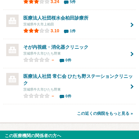
3.24
5件
医療法人社団桜水会
柏田診療所
茨城県牛久市上柏田
3.10
1件
そが内視鏡・消化器クリニック
茨城県牛久市ひたち野東
－
0件
医療法人社団 常仁会 ひたち野ステーションクリニッ
ク
茨城県牛久市ひたち野東
－
0件
この近くの病院をもっと見る »
この医療機関の関係者の方へ