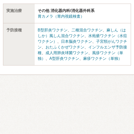
実施治療
その他 消化器内科/消化器外科系
胃カメラ（胃内視鏡検査）
予防接種
B型肝炎ワクチン
、
二種混合ワクチン
、
麻しん（は
しか）風しん混合ワクチン
、
水疱瘡ワクチン（水痘
ワクチン）
、
日本脳炎ワクチン
、
子宮頸がんワクチ
ン
、
おたふくかぜワクチン
、
インフルエンザ予防接
種
、
成人用肺炎球菌ワクチン
、
風疹ワクチン（単
独）
、
A型肝炎ワクチン
、
麻疹ワクチン（単独）