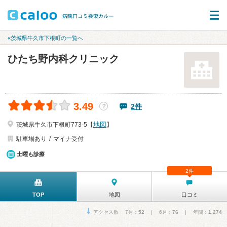
«茨城県牛久市下根町の一覧へ
ひたち野内科クリニック
3.49
2件
？
地図
茨城県牛久市下根町773-5【
】
駐車場あり
マイナ受付
土曜も診療
2件
TOP
地図
口コミ
アクセス数 7月：
52
| 6月：
76
| 年間：
1,274