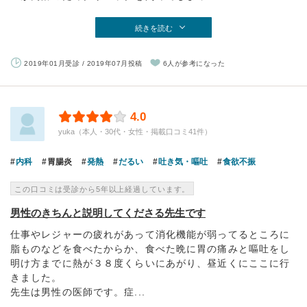
続きを読む
2019年01月受診 / 2019年07月投稿
6人が参考になった
4.0
yuka（本人・30代・女性・掲載口コミ41件）
内科
胃腸炎
発熱
だるい
吐き気・嘔吐
食欲不振
この口コミは受診から5年以上経過しています。
男性のきちんと説明してくださる先生です
仕事やレジャーの疲れがあって消化機能が弱ってるところに
脂ものなどを食べたからか、食べた晩に胃の痛みと嘔吐をし
明け方までに熱が３８度くらいにあがり、昼近くにここに行
きました。
先生は男性の医師です。症...