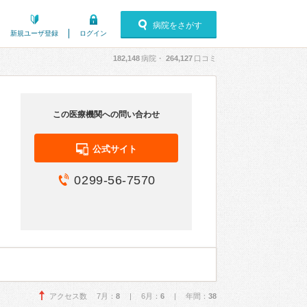
病院をさがす
新規ユーザ登録
ログイン
182,148
病院・
264,127
口コミ
この医療機関への問い合わせ
公式サイト
0299-56-7570
アクセス数 7月：
8
| 6月：
6
| 年間：
38