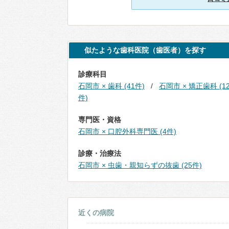
似たような歯科医院（歯医者）を探す
診療科目
石岡市 × 歯科 (41件)
石岡市 × 矯正歯科 (1
件)
専門医・資格
石岡市 × 口腔外科専門医 (4件)
診療・治療法
石岡市 × 虫歯・親知らずの抜歯 (25件)
近くの病院