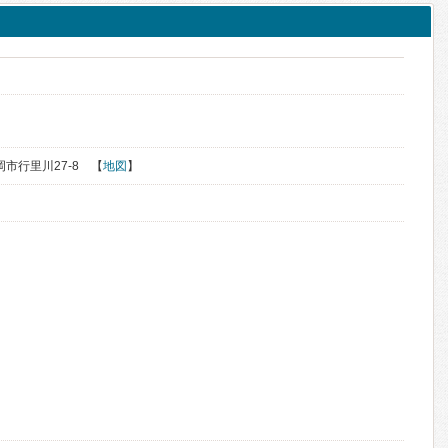
ク
く
石岡市行里川27-8 【
地図
】