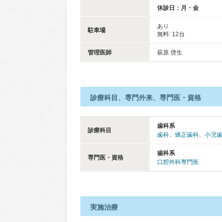
休診日：月・金
あり
駐車場
無料: 12台
管理医師
萩原 啓生
診療科目、専門外来、専門医・資格
歯科系
診療科目
歯科
、
矯正歯科
、
小児
歯科系
専門医・資格
口腔外科専門医
実施治療