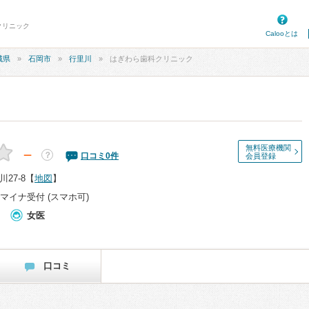
クリニック
Calooとは
城県
石岡市
行里川
はぎわら歯科クリニック
無料医療機関
－
？
口コミ
0
件
会員登録
27-8
【
地図
】
マイナ受付 (スマホ可)
女医
口コミ