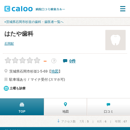
«茨城県石岡市杉並の歯科・歯医者一覧へ
はたや歯科
石岡駅
－
0件
？
地図
茨城県石岡市杉並1-5-69【
】
駐車場あり
マイナ受付 (スマホ可)
土曜も診療
TOP
地図
口コミ
アクセス数 7月：
5
| 6月：
6
| 年間：
67