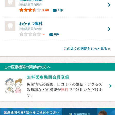
茨城県石岡市国府
3.40
1件
わかまつ歯科
茨城県石岡市若松
－
0件
この近くの病院をもっと見る »
この医療機関の関係者の方へ
掲載情報の編集、口コミへの返信・アクセス
数確認などの機能が
無料
でご利用いただけま
す。