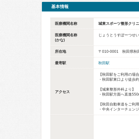
基本情報
医療機関名称
城東スポーツ整形クリ
医療機関名称
じょうとうすぽーつせ
(かな)
所在地
〒010-0001 秋田県秋
最寄駅
秋田駅
【秋田駅をご利用の場
・秋田駅東口より徒歩約
【城東整形外科より】
アクセス
・秋田駅方面へ直進550
【秋田自動車道をご利
・中央インターチェンジ