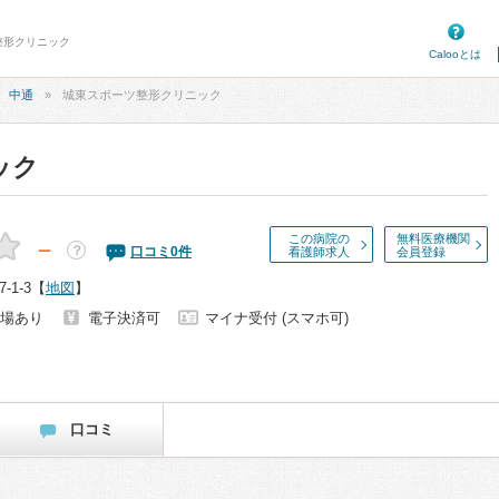
整形クリニック
Calooとは
中通
城東スポーツ整形クリニック
ック
この病院の
無料医療機関
－
？
口コミ
0
件
看護師求人
会員登録
1-3
【
地図
】
場あり
電子決済可
マイナ受付 (スマホ可)
口コミ