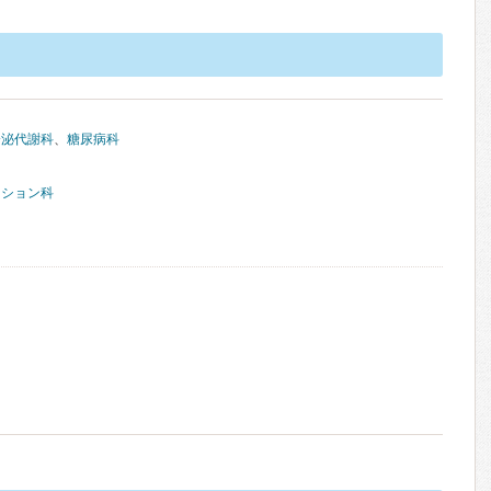
分泌代謝科
、
糖尿病科
ーション科