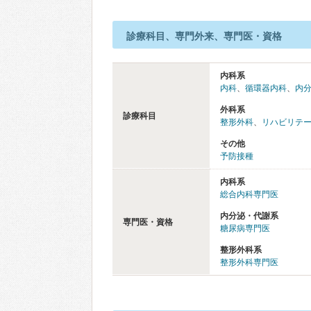
診療科目、専門外来、専門医・資格
内科系
内科
、
循環器内科
、
内
外科系
診療科目
整形外科
、
リハビリテ
その他
予防接種
内科系
総合内科専門医
内分泌・代謝系
専門医・資格
糖尿病専門医
整形外科系
整形外科専門医