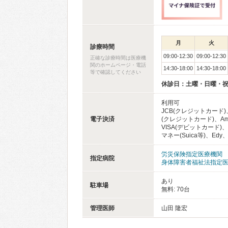
月
火
診療時間
09:00-12:30
09:00-12:30
正確な診療時間は医療機
関のホームページ・電話
14:30-18:00
14:30-18:00
等で確認してください
休診日：土曜・日曜・
利用可
JCB(クレジットカード)、
電子決済
(クレジットカード)、Ameri
VISA(デビットカード)
マネー(Suica等)、Edy、
労災保険指定医療機関
指定病院
身体障害者福祉法指定
あり
駐車場
無料: 70台
管理医師
山田 隆宏