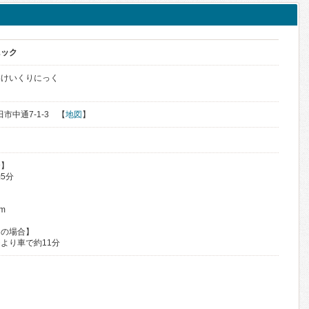
ニック
いけいくりにっく
田市中通7-1-3 【
地図
】
合】
5分
m
用の場合】
より車で約11分