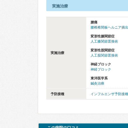
実施治療
腰痛
腰椎椎間板ヘルニア摘
変形性膝関節症
人工膝関節置換術
変形性股関節症
実施治療
人工股関節置換術
神経ブロック
神経ブロック
東洋医学系
鍼灸治療
予防接種
インフルエンザ予防接
この病院の口コミ