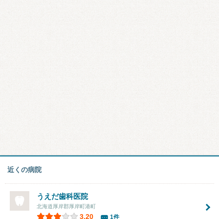
近くの病院
うえだ歯科医院
北海道厚岸郡厚岸町港町
3.20
1件