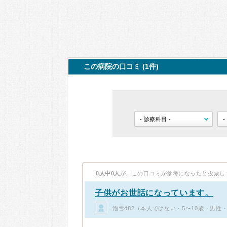
この病院の口コミ (1件)
0人中0人
が、この口コミが参考になったと投票し
子供がお世話になっています。
泡雪482（本人ではない・5〜10歳・男性