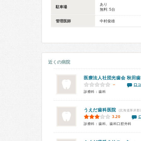
あり
駐車場
無料: 5台
管理医師
中村俊雄
近くの病院
医療法人社団光歯会
秋田歯
－
口コ
診療科：歯科
うえだ歯科医院
(北海道厚岸郡
3.20
診療科：歯科、歯科口腔外科