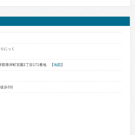
ク
くりにっく
厚岸郡厚岸町宮園1丁目171番地 【
地図
】
徒歩3分