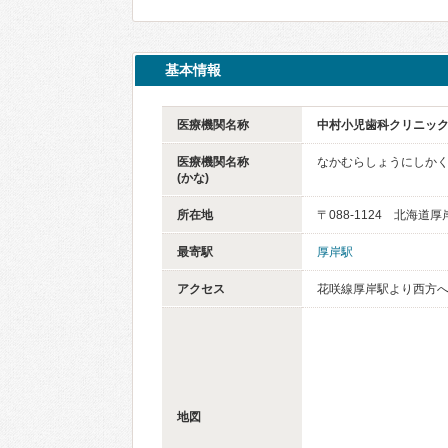
基本情報
医療機関名称
中村小児歯科クリニッ
医療機関名称
なかむらしょうにしか
(かな)
所在地
〒088-1124 北海道
最寄駅
厚岸駅
アクセス
花咲線厚岸駅より西方へ
地図