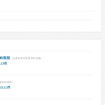
科医院
(北海道厚岸郡厚岸町宮園)
ミ0件
厚岸町港町)
口コミ1件