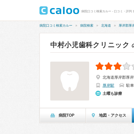
病院口コミ検索カルー - 口コミ・評判 
病院口コミ検索カルー
病院検索
北海道
厚岸郡厚
中村小児歯科クリニック
北海道厚岸郡厚岸
厚岸駅
駐車
土曜も診療
病院TOP
地図・アクセス