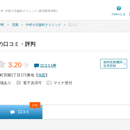
1件: 中村小児歯科クリニック (厚岸郡厚岸町)
Calooとは
岸町
宮園
中村小児歯科クリニック
口コミ
の口コミ・評判
無料医療機関
3.20
？
口コミ
1
件
会員登録
町宮園1丁目171番地
【
地図
】
場あり
電子決済可
マイナ受付
1件
口コミ