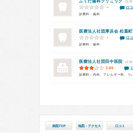
ふくだ歯科クリニック
(北海
－
口コ
診療科：歯科
医療法人社団厚浜会
松葉町
－
口コ
診療科：歯科
医療法人社団田中医院
(北海
3.00
診療科：内科、アレルギー科、リ
病院TOP
地図・アクセス
口コミ