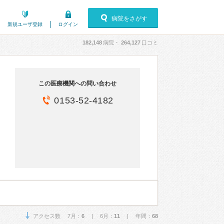
病院をさがす
新規ユーザ登録
ログイン
182,148
病院・
264,127
口コミ
この医療機関への問い合わせ
0153-52-4182
アクセス数 7月：
6
| 6月：
11
| 年間：
68