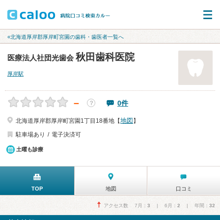
«北海道厚岸郡厚岸町宮園の歯科・歯医者一覧へ
秋田歯科医院
医療法人社団光歯会
厚岸駅
－
0件
？
地図
北海道厚岸郡厚岸町宮園1丁目18番地【
】
駐車場あり
電子決済可
土曜も診療
TOP
地図
口コミ
アクセス数 7月：
3
| 6月：
2
| 年間：
32