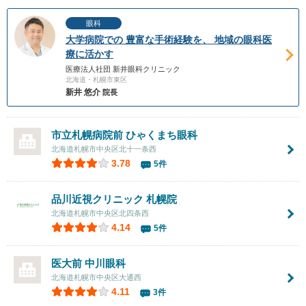
眼科
大学病院での 豊富な手術経験を、 地域の眼科医
療に活かす
医療法人社団 新井眼科クリニック
北海道・札幌市東区
新井 悠介
院長
市立札幌病院前 ひゃくまち眼科
北海道札幌市中央区北十一条西
3.78
5件
品川近視クリニック 札幌院
北海道札幌市中央区北四条西
4.14
5件
医大前 中川眼科
北海道札幌市中央区大通西
4.11
3件