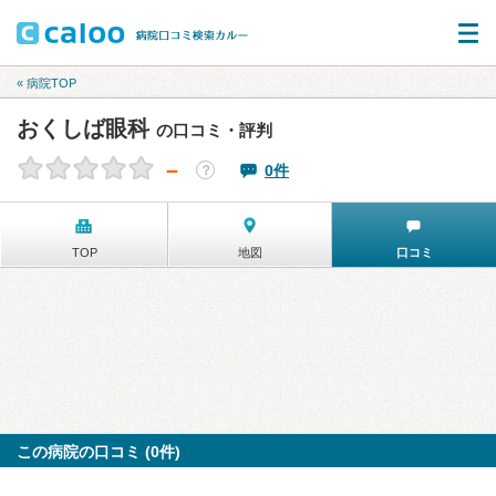
« 病院TOP
おくしば眼科
の口コミ・評判
－
0件
？
TOP
地図
口コミ
この病院の口コミ (0件)