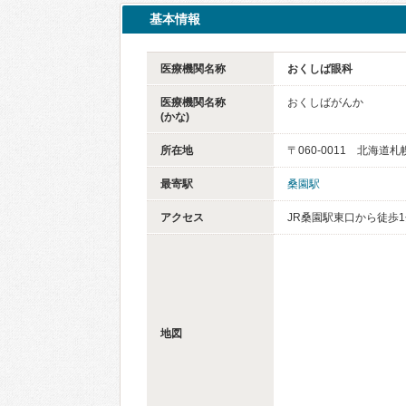
基本情報
医療機関名称
おくしば眼科
医療機関名称
おくしばがんか
(かな)
所在地
〒060-0011 北海道
最寄駅
桑園駅
アクセス
JR桑園駅東口から徒歩
地図