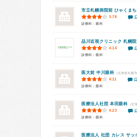
市立札幌病院前 ひゃくま
3.78
診療科：眼科
品川近視クリニック 札幌院
4.14
診療科：眼科
医大前 中川眼科
(北海道札幌市
4.11
診療科：眼科
医療法人社団
本田眼科
(北
4.23
診療科：眼科
医療法人 社団 カレス サ