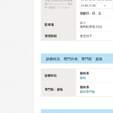
正確な診療時間は医療機
関のホームページ・電話
14:00-17:00
ー
等で確認してください
休診日：日、土
あり
駐車場
無料駐車場:15台
管理医師
奥芝詩子
診療科目、専門外来、専門医・資格
眼科系
診療科目
眼科
眼科系
専門医・資格
眼科専門医