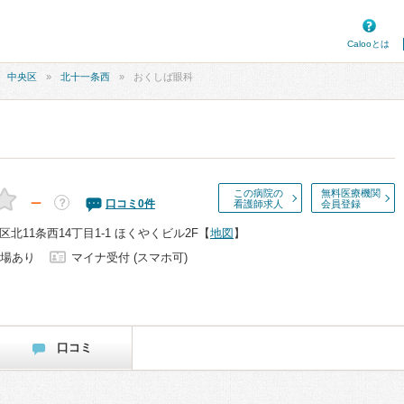
Calooとは
中央区
北十一条西
おくしば眼科
この病院の
無料医療機関
－
？
口コミ
0
件
看護師求人
会員登録
北11条西14丁目1-1 ほくやくビル2F
【
地図
】
場あり
マイナ受付 (スマホ可)
口コミ