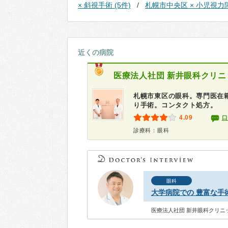
× 斜視手術 (5件)
札幌市中央区 × 小児視力障
近くの病院
医療法人社団
新井眼科クリニ
札幌市東区の眼科。専門医在籍
り手術。コンタクト処方。
4.09
口
診療科：眼科
眼科
大学病院での 豊富な手
医療法人社団 新井眼科クリニッ