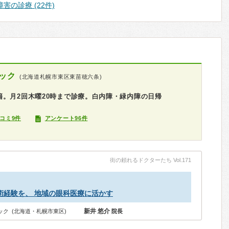
害の診療 (22件)
ック
(北海道札幌市東区東苗穂六条)
。月2回木曜20時まで診療。白内障・緑内障の日帰
コミ9件
アンケート96件
街の頼れるドクターたち Vol.171
術経験を、 地域の眼科医療に活かす
新井 悠介
ク (北海道・札幌市東区)
院長