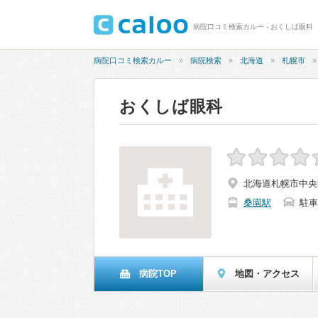
病院口コミ検索カルー - おくしば眼科
病院口コミ検索カルー
病院検索
北海道
札幌市
おくしば眼科
北海道札幌市中央区
桑園駅
駐車
病院TOP
地図・アクセス