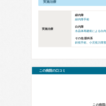
実施治療
緑内障
緑内障手術
白内障
実施治療
水晶体再建術による白
その他 眼科系
斜視手術
、
小児視力障
この病院の口コミ
この病院