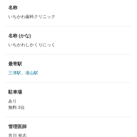
名称
いちかわ歯科クリニック
名称 (かな)
いちかわしかくりにっく
最寄駅
三津駅
、
港山駅
駐車場
あり
無料:3台
管理医師
市川 有志