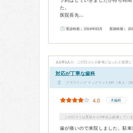
予約はしていきましたが待ち時間
た。
医院長先...
受診時期： 2018年02月
投稿時期： 20
2人中1人
が、この口コミが参考になったと投票し
対応が丁寧な歯科
フラワリング ドッグウッド387（本人・2
4.0
歯科
この口コミは受診から5年以上経過してい
歯が痛いので来院しました。駐車