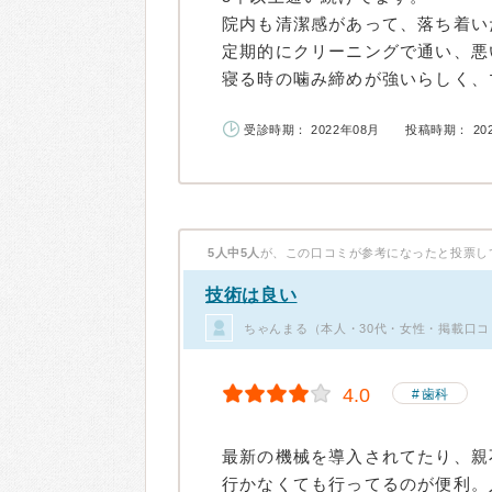
院内も清潔感があって、落ち着い
定期的にクリーニングで通い、悪
寝る時の噛み締めが強いらしく、マ
受診時期： 2022年08月
投稿時期： 20
5人中5人
が、この口コミが参考になったと投票し
技術は良い
ちゃんまる（本人・30代・女性・掲載口コ
4.0
歯科
最新の機械を導入されてたり、親
行かなくても行ってるのが便利。