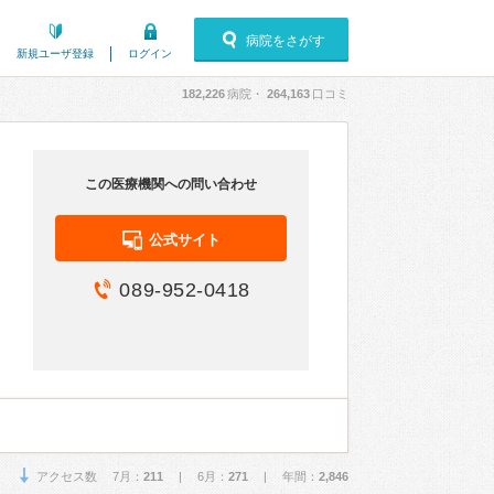
病院をさがす
新規ユーザ登録
ログイン
182,226
病院・
264,163
口コミ
この医療機関への問い合わせ
公式サイト
089-952-0418
アクセス数 7月：
211
| 6月：
271
| 年間：
2,846