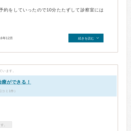
予約をしていったので10分たたずして診察室には
16年12月
続きを読む
ています。
治療ができる！
口コミ1件）
ます。