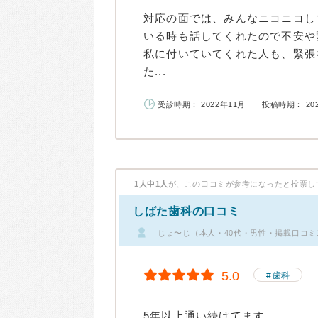
対応の面では、みんなニコニコし
いる時も話してくれたので不安や
私に付いていてくれた人も、緊張
た...
受診時期： 2022年11月
投稿時期： 20
1人中1人
が、この口コミが参考になったと投票し
しばた歯科の口コミ
じょ〜じ（本人・40代・男性・掲載口コミ
5.0
歯科
5年以上通い続けてます。