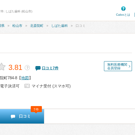
件: しばた歯科 (松山市)
Calooとは
媛県
松山市
北斎院町
しばた歯科
口コミ
無料医療機関
3.81
？
口コミ
7
件
会員登録
町784-8
【
地図
】
電子決済可
マイナ受付 (スマホ可)
7件
口コミ