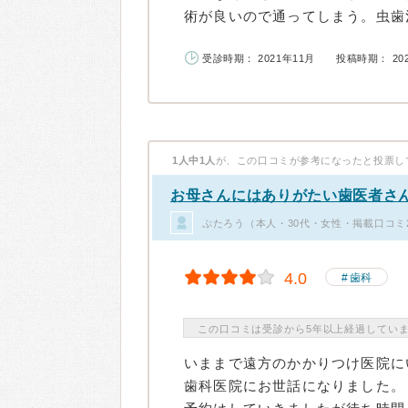
術が良いので通ってしまう。虫歯治
受診時期： 2021年11月
投稿時期： 20
1人中1人
が、この口コミが参考になったと投票し
お母さんにはありがたい歯医者さ
ぷたろう（本人・30代・女性・掲載口コミ
4.0
歯科
この口コミは受診から5年以上経過してい
いままで遠方のかかりつけ医院に
歯科医院にお世話になりました。