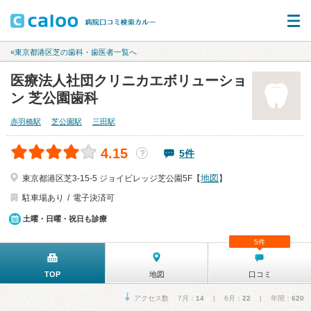
«東京都港区芝の歯科・歯医者一覧へ
医療法人社団クリニカエボリューショ
ン 芝公園歯科
赤羽橋駅
芝公園駅
三田駅
4.15
5件
？
地図
東京都港区芝3-15-5 ジョイビレッジ芝公園5F【
】
駐車場あり
電子決済可
土曜・日曜・祝日も診療
5件
TOP
地図
口コミ
アクセス数 7月：
14
| 6月：
22
| 年間：
620