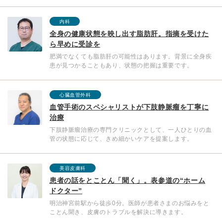
内科
全身の健康状態を映し出す脂肪肝。指摘を受けた
ら早めに受診を
肥満でなくても脂肪肝の可能性はあります。背景に全身疾
患が見つかることもあり、状態の把握は重要です。
心臓血管外科
血管手術のスペシャリストが下肢静脈瘤を丁寧に
治療
下肢静脈瘤治療の専門クリニックとして、一人ひとりの血
管の状態に応じて、きめ細かいケアを提案します。
美容皮膚科
患者の話をとことん「聞く」。表参道の“ホーム
ドクター”
明治神宮前駅から徒歩0分。医師が患者さまのお悩みをと
ことん聞き、皮膚のトラブルを解決に導きます。