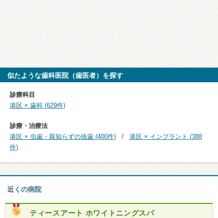
似たような歯科医院（歯医者）を探す
診療科目
港区 × 歯科 (629件)
診療・治療法
港区 × 虫歯・親知らずの抜歯 (400件)
港区 × インプラント (388
件)
近くの病院
ティースアート ホワイトニングスパ