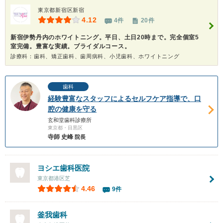
東京都新宿区新宿
4.12
4件
20件
新宿伊勢丹内のホワイトニング。平日、土日20時まで。完全個室5
室完備。豊富な実績。ブライダルコース。
診療科：歯科、矯正歯科、歯周病科、小児歯科、ホワイトニング
歯科
経験豊富なスタッフによるセルフケア指導で、口
腔の健康を守る
玄和堂歯科診療所
東京都・目黒区
寺師 史峰
院長
ヨシエ歯科医院
東京都港区芝
4.46
9件
釜我歯科