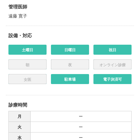
管理医師
遠藤 寛子
設備・対応
土曜日
日曜日
祝日
朝
夜
オンライン診療
駐車場
電子決済可
女医
診療時間
月
ー
火
ー
水
ー