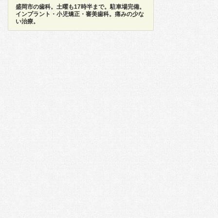
盛岡市の歯科。土曜も17時半まで。駐車場完備。
インプラント・小児矯正・審美歯科。痛みの少な
い治療。