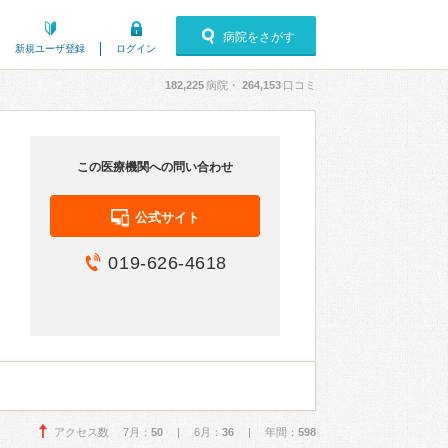
病院をさがす
新規ユーザ登録
ログイン
182,225
病院・
264,153
口コミ
この医療機関への問い合わせ
公式サイト
019-626-4618
アクセス数 7月：
50
| 6月：
36
| 年間：
598