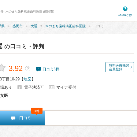
3件: 木のまち歯科矯正歯科医院 (盛岡市)
Calooとは
手県
盛岡市
大通
木のまち歯科矯正歯科医院
口コミ
院
の口コミ・評判
無料医療機関
3.92
？
口コミ
3
件
会員登録
丁目10-29
【
地図
】
場あり
電子決済可
マイナ受付
女医
3件
口コミ