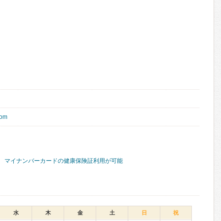
com
マイナンバーカードの健康保険証利用が可能
水
木
金
土
日
祝