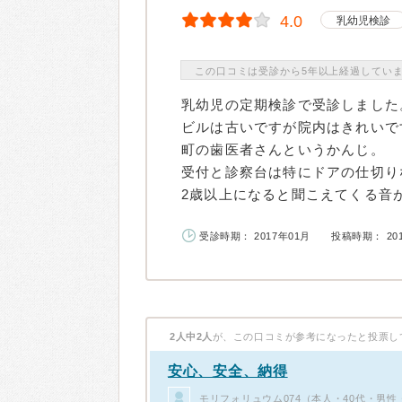
4.0
乳幼児検診
この口コミは受診から5年以上経過してい
乳幼児の定期検診で受診しました
ビルは古いですが院内はきれいで
町の歯医者さんというかんじ。
受付と診察台は特にドアの仕切り
2歳以上になると聞こえてくる音が
受診時期： 2017年01月
投稿時期： 20
2人中2人
が、この口コミが参考になったと投票し
安心、安全、納得
モリフォリュウム074（本人・40代・男性