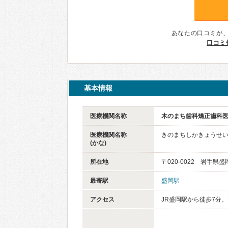
あなたの口コミが
口コミ
基本情報
医療機関名称
木のまち歯科矯正歯科
医療機関名称
きのまちしかきょうせ
(かな)
所在地
〒020-0022 岩手県盛
最寄駅
盛岡駅
アクセス
JR盛岡駅から徒歩7分