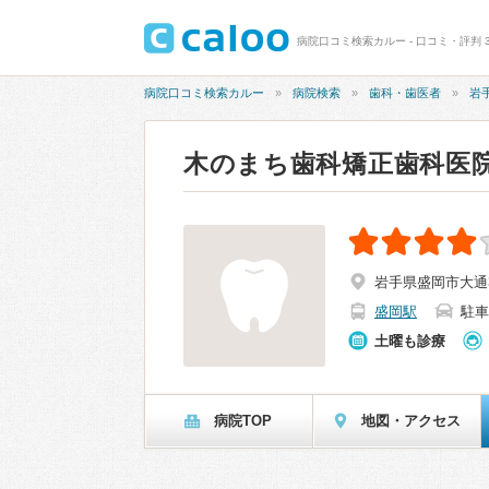
病院口コミ検索カルー - 口コミ・評判 
病院口コミ検索カルー
病院検索
歯科・歯医者
岩
木のまち歯科矯正歯科医
岩手県盛岡市大通3
盛岡駅
駐車
土曜も診療
病院TOP
地図・アクセス