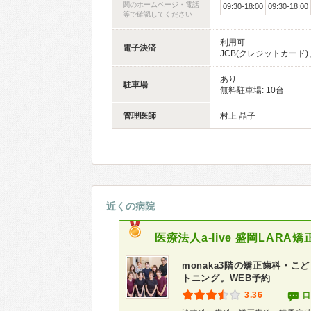
関のホームページ・電話
09:30-18:00
09:30-18:00
等で確認してください
利用可
電子決済
JCB(クレジットカード)、
あり
駐車場
無料駐車場: 10台
管理医師
村上 晶子
近くの病院
医療法人a-live
盛岡LARA矯
monaka3階の矯正歯科・
トニング。WEB予約
3.36
口