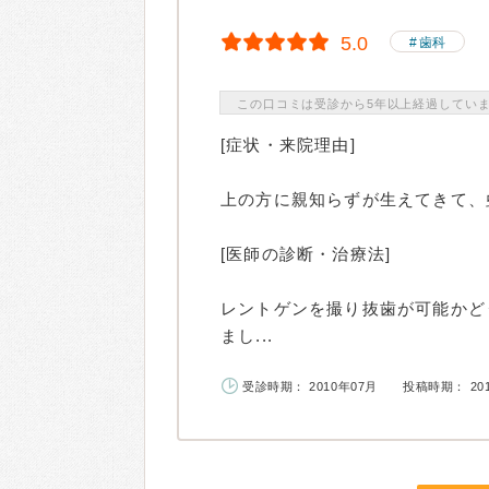
5.0
歯科
この口コミは受診から5年以上経過してい
[症状・来院理由]
上の方に親知らずが生えてきて、
[医師の診断・治療法]
レントゲンを撮り抜歯が可能かど
まし...
受診時期： 2010年07月
投稿時期： 20