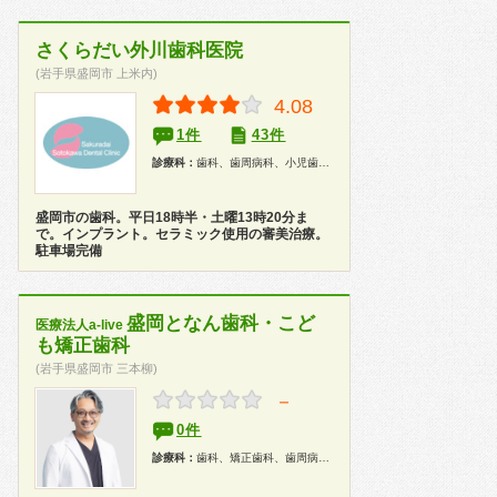
さくらだい外川歯科医院
(岩手県盛岡市 上米内)
4.08
1件
43件
診療科：
歯科、歯周病科、小児歯科、歯科口腔外科、インプラント、ホワイトニング
盛岡市の歯科。平日18時半・土曜13時20分ま
で。インプラント。セラミック使用の審美治療。
駐車場完備
盛岡となん歯科・こど
医療法人a-live
も矯正歯科
(岩手県盛岡市 三本柳)
－
0件
診療科：
歯科、矯正歯科、歯周病科、小児歯科、歯科口腔外科、インプラント、ホワイトニング